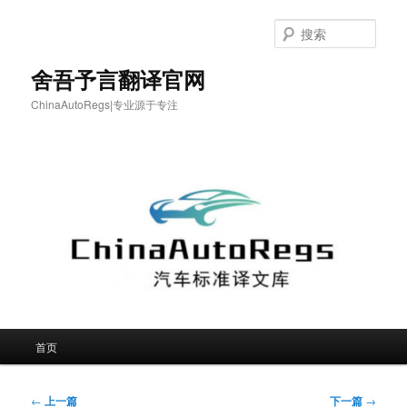
跳
至
搜
主
索
内
舍吾予言翻译官网
容
ChinaAutoRegs|专业源于专注
区
域
主
首页
页
文
←
上一篇
下一篇
→