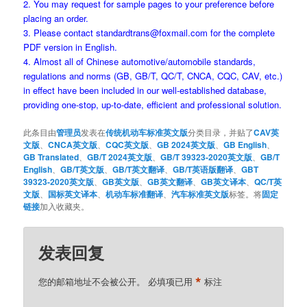
2. You may request for sample pages to your preference before
placing an order.
3. Please contact standardtrans@foxmail.com for the complete
PDF version in English.
4. Almost all of Chinese automotive/automobile standards,
regulations and norms (GB, GB/T, QC/T, CNCA, CQC, CAV, etc.)
in effect have been included in our well-established database,
providing one-stop, up-to-date, efficient and professional solution.
此条目由
管理员
发表在
传统机动车标准英文版
分类目录，并贴了
CAV英
文版
、
CNCA英文版
、
CQC英文版
、
GB 2024英文版
、
GB English
、
GB Translated
、
GB/T 2024英文版
、
GB/T 39323-2020英文版
、
GB/T
English
、
GB/T英文版
、
GB/T英文翻译
、
GB/T英语版翻译
、
GBT
39323-2020英文版
、
GB英文版
、
GB英文翻译
、
GB英文译本
、
QC/T英
文版
、
国标英文译本
、
机动车标准翻译
、
汽车标准英文版
标签。将
固定
链接
加入收藏夹。
发表回复
*
您的邮箱地址不会被公开。
必填项已用
标注