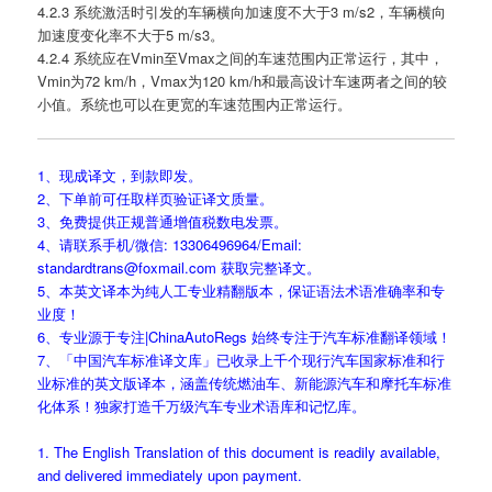
4.2.3 系统激活时引发的车辆横向加速度不大于3 m/s2，车辆横向
加速度变化率不大于5 m/s3。
4.2.4 系统应在Vmin至Vmax之间的车速范围内正常运行，其中，
Vmin为72 km/h，Vmax为120 km/h和最高设计车速两者之间的较
小值。系统也可以在更宽的车速范围内正常运行。
1、现成译文，到款即发。
2、下单前可任取样页验证译文质量。
3、免费提供正规普通增值税数电发票。
4、请联系手机/微信: 13306496964/Email:
standardtrans@foxmail.com 获取完整译文。
5、本英文译本为纯人工专业精翻版本，保证语法术语准确率和专
业度！
6、专业源于专注|ChinaAutoRegs 始终专注于汽车标准翻译领域！
7、「中国汽车标准译文库」已收录上千个现行汽车国家标准和行
业标准的英文版译本，涵盖传统燃油车、新能源汽车和摩托车标准
化体系！独家打造千万级汽车专业术语库和记忆库。
1. The English Translation of this document is readily available,
and delivered immediately upon payment.