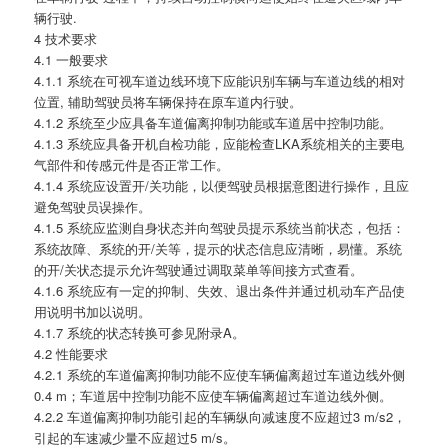
辆行驶.
4 技术要求
4.1 一般要求
4.1.1 系统在可视车道边线环境下应能识别车辆与车道边线的相对
位置, 辅助驾驶员将车辆保持在原车道内行驶。
4.1.2 系统至少应具备车道偏离抑制功能或车道居中控制功能。
4.1.3 系统应具备开机自检功能，应能检查LKA系统相关的主要电
气部件和传感元件是否正常工作。
4.1.4 系统应设置开/关功能，以便驾驶员根据意图进行操作，且应
避免驾驶员误操作。
4.1.5 系统应监测自身状态并向驾驶员提示系统当前状态，包括：
系统故障、系统的开/关等，提示的状态信息应清晰，易懂。系统
的开/关状态提示允许驾驶通过调取菜单等间接方式查看。
4.1.6 系统应有一定的抑制、失效、退出条件并通过机动车产品使
用说明书加以说明。
4.1.7 系统的状态转换可参见附录A。
4.2 性能要求
4.2.1 系统的车道偏离抑制功能不应使车辆偏离超过车道边线外侧
0.4 m；车道居中控制功能不应使车辆偏离超过车道边线外侧。
4.2.2 车道偏离抑制功能引起的车辆纵向减速度不应超过3 m/s2，
引起的车速减少量不应超过5 m/s。