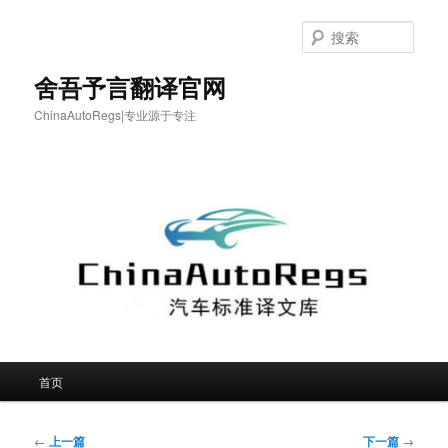
跳
至
搜
主
索
内
舍吾予言翻译官网
容
ChinaAutoRegs|专业源于专注
区
域
主
首页
页
文
←
上一篇
下一篇
→