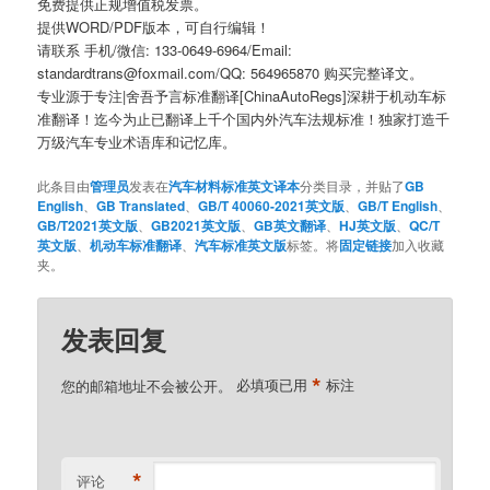
免费提供正规增值税发票。
提供WORD/PDF版本，可自行编辑！
请联系 手机/微信: 133-0649-6964/Email:
standardtrans@foxmail.com/QQ: 564965870 购买完整译文。
专业源于专注|舍吾予言标准翻译[ChinaAutoRegs]深耕于机动车标
准翻译！迄今为止已翻译上千个国内外汽车法规标准！独家打造千
万级汽车专业术语库和记忆库。
此条目由
管理员
发表在
汽车材料标准英文译本
分类目录，并贴了
GB
English
、
GB Translated
、
GB/T 40060-2021英文版
、
GB/T English
、
GB/T2021英文版
、
GB2021英文版
、
GB英文翻译
、
HJ英文版
、
QC/T
英文版
、
机动车标准翻译
、
汽车标准英文版
标签。将
固定链接
加入收藏
夹。
发表回复
*
您的邮箱地址不会被公开。
必填项已用
标注
*
评论