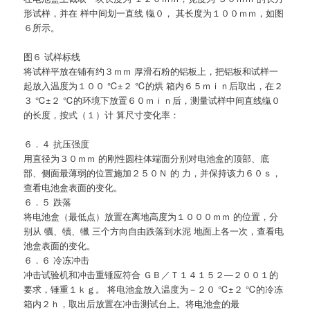
形试样，并在 样中间划一直线 犔０， 其长度为１００ｍｍ，如图
６所示。
图６ 试样标线
将试样平放在铺有约３ｍｍ 厚滑石粉的铝板上，把铝板和试样一
起放入温度为１００ ℃±２ ℃的烘 箱内６５ｍｉｎ后取出，在２
３ ℃±２ ℃的环境下放置６０ｍｉｎ后，测量试样中间直线犔０
的长度，按式（１）计 算尺寸变化率：
６．４ 抗压强度
用直径为３０ｍｍ 的刚性圆柱体端面分别对电池盒的顶部、底
部、侧面最薄弱的位置施加２５０Ｎ 的 力，并保持该力６０ｓ，
查看电池盒表面的变化。
６．５ 跌落
将电池盒（最低点）放置在离地高度为１０００ｍｍ 的位置，分
别从 犡、犢、犣 三个方向自由跌落到水泥 地面上各一次，查看电
池盒表面的变化。
６．６ 冷冻冲击
冲击试验机和冲击重锤应符合 ＧＢ／Ｔ１４１５２—２００１的
要求，锤重１ｋｇ。 将电池盒放入温度为－２０ ℃±２ ℃的冷冻
箱内２ｈ，取出后放置在冲击测试台上。将电池盒的最