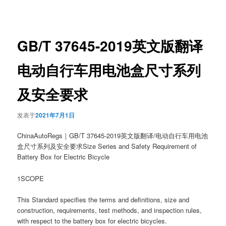
章
导
航
GB/T 37645-2019英文版翻译
电动自行车用电池盒尺寸系列
及安全要求
发表于
2021年7月1日
ChinaAutoRegs｜GB/T 37645-2019英文版翻译/电动自行车用电池
盒尺寸系列及安全要求Size Series and Safety Requirement of
Battery Box for Electric Bicycle
1SCOPE
This Standard specifies the terms and definitions, size and
construction, requirements, test methods, and inspection rules,
with respect to the battery box for electric bicycles.