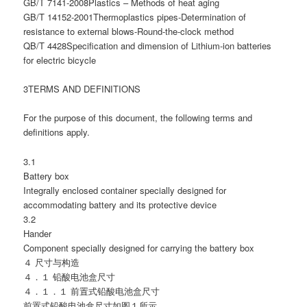
GB/T 7141-2008Plastics – Methods of heat aging
GB/T 14152-2001Thermoplastics pipes-Determination of
resistance to external blows-Round-the-clock method
QB/T 4428Specification and dimension of Lithium-ion batteries
for electric bicycle
3TERMS AND DEFINITIONS
For the purpose of this document, the following terms and
definitions apply.
3.1
Battery box
Integrally enclosed container specially designed for
accommodating battery and its protective device
3.2
Hander
Component specially designed for carrying the battery box
４ 尺寸与构造
４．１ 铅酸电池盒尺寸
４．１．１ 前置式铅酸电池盒尺寸
前置式铅酸电池盒尺寸如图１所示。