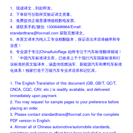
1、现成译文，到款即发。
2、下单前可任取样页验证译文质量。
3、免费提供正规普通增值税数电发票。
4、请联系手机/微信: 13306496964/Email:
standardtrans@foxmail.com 获取完整译文。
5、本英文译本为纯人工专业精翻版本，保证语法术语准确率和专
业度！
6、专业源于专注|ChinaAutoRegs 始终专注于汽车标准翻译领域！
7、「中国汽车标准译文库」已收录上千个现行汽车国家标准和行
业标准的英文版译本，涵盖传统燃油车、新能源汽车和摩托车标准
化体系！独家打造千万级汽车专业术语库和记忆库。
1. The English Translation of this document (GB, GB/T, QC/T,
CNCA, CQC, CAV, etc.) is readily available, and delivered
immediately upon payment.
2. You may request for sample pages to your preference before
placing an order.
3. Please contact standardtrans@foxmail.com for the complete
PDF version in English.
4. Almost all of Chinese automotive/automobile standards,
regulations and norms in effect have been included in our well-