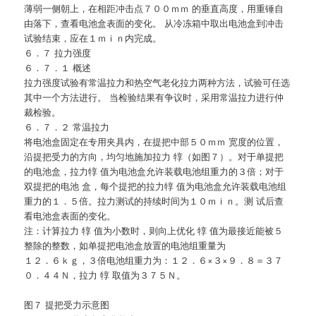
薄弱一侧朝上，在相距冲击点７００ｍｍ 的垂直高度，用重锤自
由落下，查看电池盒表面的变化。 从冷冻箱中取出电池盒到冲击
试验结束，应在１ｍｉｎ内完成。
６．７ 拉力强度
６．７．１ 概述
拉力强度试验有常温拉力和热空气老化拉力两种方法，试验可任选
其中一个方法进行。 当检验结果有争议时，采用常温拉力进行仲
裁检验。
６．７．２ 常温拉力
将电池盒固定在专用夹具内，在提把中部５０ｍｍ 宽度的位置，
沿提把受力的方向，均匀地施加拉力 犉（如图７）。对于单提把
的电池盒，拉力犉 值为电池盒允许装载电池组重力的３倍；对于
双提把的电池 盒，每个提把的拉力犉 值为电池盒允许装载电池组
重力的１．５倍。拉力测试的持续时间为１０ｍｉｎ。测 试后查
看电池盒表面的变化。
注：计算拉力 犉 值为小数时，则向上优化 犉 值为最接近能被５
整除的整数，如单提把电池盒放置的电池组重量为
１２．６ｋｇ，３倍电池组重力为：１２．６×３×９．８＝３７
０．４４Ｎ，拉力 犉 取值为３７５Ｎ。
图７ 提把受力示意图