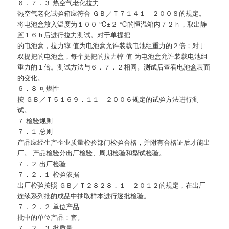
６．７．３ 热空气老化拉力
热空气老化试验箱应符合 ＧＢ／Ｔ７１４１—２００８的规定。
将电池盒放入温度为１００ ℃±２ ℃的恒温箱内７２ｈ，取出静
置１６ｈ后进行拉力测试。对于单提把
的电池盒，拉力犉 值为电池盒允许装载电池组重力的２倍；对于
双提把的电池盒，每个提把的拉力犉 值 为电池盒允许装载电池组
重力的１倍。测试方法与６．７．２相同。测试后查看电池盒表面
的变化。
６．８ 可燃性
按 ＧＢ／Ｔ５１６９．１１—２００６规定的试验方法进行测
试。
７ 检验规则
７．１ 总则
产品应经生产企业质量检验部门检验合格，并附有合格证后才能出
厂。 产品检验分出厂检验、周期检验和型试检验。
７．２ 出厂检验
７．２．１ 检验依据
出厂检验按照 ＧＢ／Ｔ２８２８．１—２０１２的规定，在出厂
连续系列批的成品中抽取样本进行逐批检验。
７．２．２ 单位产品
批中的单位产品：套。
７．２．３ 批质量