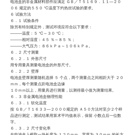
电池盒的非金属材料部件应满足 ＧＢ／Ｔ５１６９．１１—２０
０６ 规定的５５０ ℃温度下灼热丝试验的要求。
６ 试验方法
６．１ 试验条件
除另有特别规定外，测试环境应符合以下要求：
———温度：５ ℃～３０ ℃；
———相对湿度：４５ ％～８５ ％；
———大气压力：８６ｋＰａ～１０６ｋＰａ。
６．２ 尺寸测量
６．２．１ 外形尺寸
用专用量具测量电池盒的外形尺寸。
６．２．２ 壁厚
电池盒壁厚测量随机选择 ５ 个点，两个测量点之间相距大于 ２０
ｍｍ，每个测量点距电池盒边缘
１０ｍｍ以上，用量具进行测量，以测得最小值为测量结果。
６．３ 非金属电池盒物理性能
６．３．１ 软化温度
按 ＧＢ／Ｔ１６３３—２０００规定的 Ａ５０方法对至少２个样
品进行测定，测试结果用算术平均值表示，保留 小数点后一位数
字。
６．３．２ 尺寸变化率
在电池盒上截取一块长度为 １２０ｍｍ，宽度为 ３０ｍｍ 的长方