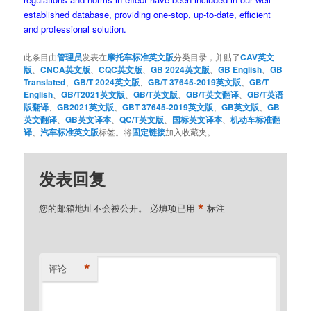
established database, providing one-stop, up-to-date, efficient
and professional solution.
此条目由
管理员
发表在
摩托车标准英文版
分类目录，并贴了
CAV英文
版
、
CNCA英文版
、
CQC英文版
、
GB 2024英文版
、
GB English
、
GB
Translated
、
GB/T 2024英文版
、
GB/T 37645-2019英文版
、
GB/T
English
、
GB/T2021英文版
、
GB/T英文版
、
GB/T英文翻译
、
GB/T英语
版翻译
、
GB2021英文版
、
GBT 37645-2019英文版
、
GB英文版
、
GB
英文翻译
、
GB英文译本
、
QC/T英文版
、
国标英文译本
、
机动车标准翻
译
、
汽车标准英文版
标签。将
固定链接
加入收藏夹。
发表回复
*
您的邮箱地址不会被公开。
必填项已用
标注
*
评论