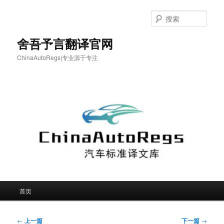
跳
至
搜
主
索
内
舍吾予言翻译官网
容
ChinaAutoRegs|专业源于专注
区
域
主
首页
页
文
←
上一篇
下一篇
→