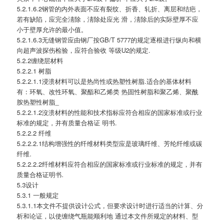
5.2.1.6.2钢管的内外表面不应有裂纹、折香、轧折、离层和结疤，
若有缺陷，应完全淸除，淸除处应光 滑，淸除后的实际壁厚不应
小于壁厚允许的最小值。
5.2.1.6.3无缝钢管应由钢厂按GB/T 5777的规定逐根进行纵向和横
向超声波探伤检验，应符合验收 等级U2的规定.
5.2.2缠绕层材料
5.2.2.1 树脂
5.2.2.1.1浸溃材料可以是热尚性或热塑性树脂.适合的基体材料
有：环氧、改性环氧、聚酯和乙烯类 热固性树脂和聚乙烯、聚酰
胺热塑性树脂_
5.2.2.1.2沒溃材料的性能和技术指标应符合相应的国家标准或行业
标准的规定，并有质量合格证 明书.
5.2.2.2 纤维
5.2.2.2.1结构增强性的纤维材料类型应是玻璃纤维、芳纶纤维或碳
纤维.
5.2.2.2.2纤维材料应符合相应的国家标准或行业标准的规定，并有
质量合格证明书.
5.3设计
5.3.1 一般规定
5.3.1.1本文件不提供设计公式，但要求设计时进行适当的计算、分
析和论证，以使缠绕气瓶能顺利地 通过本文件所规定的材料、型