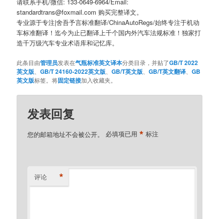
请联系手机/微信: 133-0649-6964/Email:
standardtrans@foxmail.com 购买完整译文。
专业源于专注|舍吾予言标准翻译/ChinaAutoRegs/始终专注于机动
车标准翻译！迄今为止已翻译上千个国内外汽车法规标准！独家打
造千万级汽车专业术语库和记忆库。
此条目由
管理员
发表在
气瓶标准英文译本
分类目录，并贴了
GB/T 2022
英文版
、
GB/T 24160-2022英文版
、
GB/T英文版
、
GB/T英文翻译
、
GB
英文版
标签。将
固定链接
加入收藏夹。
发表回复
*
您的邮箱地址不会被公开。
必填项已用
标注
*
评论