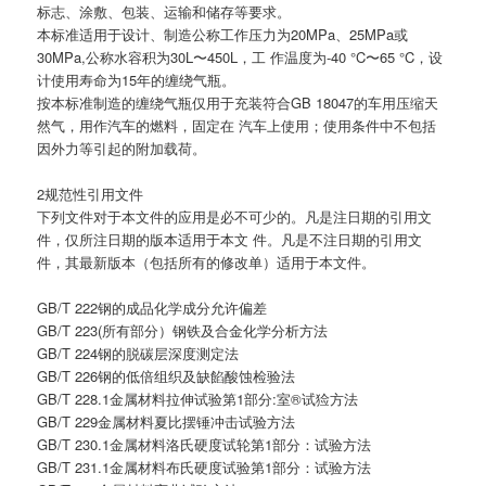
标志、涂敷、包装、运输和储存等要求。
本标准适用于设计、制造公称工作压力为20MPa、25MPa或
30MPa,公称水容积为30L〜450L，工 作温度为-40 °C〜65 °C，设
计使用寿命为15年的缠绕气瓶。
按本标准制造的缠绕气瓶仅用于充装符合GB 18047的车用压缩天
然气，用作汽车的燃料，固定在 汽车上使用；使用条件中不包括
因外力等引起的附加载荷。
2规范性引用文件
下列文件对于本文件的应用是必不可少的。凡是注日期的引用文
件，仅所注日期的版本适用于本文 件。凡是不注日期的引用文
件，其最新版本（包括所有的修改单）适用于本文件。
GB/T 222钢的成品化学成分允许偏差
GB/T 223(所有部分）钢铁及合金化学分析方法
GB/T 224钢的脱碳层深度测定法
GB/T 226钢的低倍组织及缺餡酸蚀检验法
GB/T 228.1金属材料拉伸试验第1部分:室®试猃方法
GB/T 229金属材料夏比摆锤冲击试验方法
GB/T 230.1金属材料洛氏硬度试轮第1部分：试验方法
GB/T 231.1金属材料布氏硬度试验第1部分：试验方法