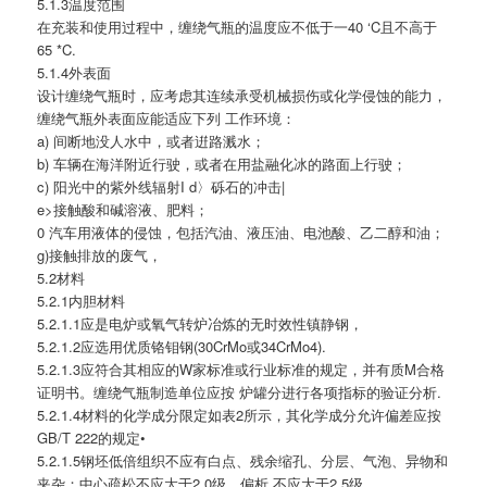
5.1.3温度范围
在充装和使用过程中，缠绕气瓶的温度应不低于一40 ‘C且不高于
65 *C.
5.1.4外表面
设计缠绕气瓶时，应考虑其连续承受机械损伤或化学侵蚀的能力，
缠绕气瓶外表面应能适应下列 工作环境：
a) 间断地没人水中，或者逬路溅水；
b) 车辆在海洋附近行驶，或者在用盐融化冰的路面上行驶；
c) 阳光中的紫外线辐射I d〉砾石的冲击|
e>接触酸和碱溶液、肥料；
0 汽车用液体的侵蚀，包括汽油、液压油、电池酸、乙二醇和油；
g)接触排放的废气，
5.2材料
5.2.1内胆材料
5.2.1.1应是电炉或氧气转炉冶炼的无时效性镇静钢，
5.2.1.2应选用优质铬钼钢(30CrMo或34CrMo4).
5.2.1.3应符合其相应的W家标准或行业标准的规定，并有质M合格
证明书。缠绕气瓶制造单位应按 炉罐分进行各项指标的验证分析.
5.2.1.4材料的化学成分限定如表2所示，其化学成分允许偏差应按
GB/T 222的规定•
5.2.1.5钢坯低倍组织不应有白点、残余缩孔、分层、气泡、异物和
夹杂；中心疏松不应大于2.0级，偏析 不应大于2.5级。