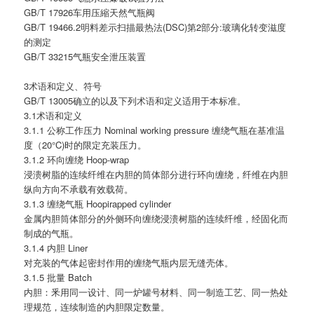
GB/T 17926车用压縮天然气瓶阀
GB/T 19466.2明料差示扫描最热法(DSC)第2部分:玻璃化转变滋度
的测定
GB/T 33215气瓶安全泄压装置
3术语和定义、符号
GB/T 13005确立的以及下列术语和定义适用于本标准。
3.1术语和定义
3.1.1 公称工作压力 Nominal working pressure 缠绕气瓶在基准温
度（20°C)时的限定充装压力。
3.1.2 环向缠绕 Hoop-wrap
浸溃树脂的连续纤维在内胆的筒体部分进行环向缠绕，纤维在内胆
纵向方向不承载有效载荷。
3.1.3 缠绕气瓶 Hoopirapped cylinder
金属内胆筒体部分的外侧环向缠绕浸溃树脂的连续纤维，经固化而
制成的气瓶。
3.1.4 内胆 Liner
对充装的气体起密封作用的缠绕气瓶内层无缝壳体。
3.1.5 批量 Batch
内胆：釆用同一设计、同一炉罐号材料、同一制造工艺、同一热处
理规范，连续制造的内胆限定数量。