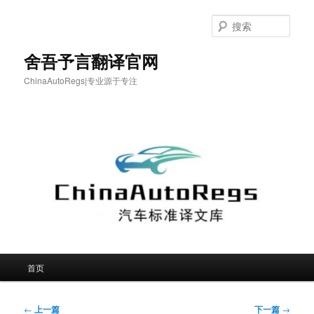
跳
至
搜
主
索
内
舍吾予言翻译官网
容
ChinaAutoRegs|专业源于专注
区
域
主
首页
页
文
←
上一篇
下一篇
→