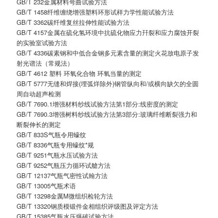
GB/T 232金属材料弯曲试验方法
GB/T 1458纤维缠绕增强塑料环形试样力学性能试验方法
GB/T 3362碳纤维复丝拉伸性能试验方法
GB/T 4157金属在硫化氢环境中抗硫化物应力幵裂和应力腐蚀开裂
的实验室试验方法
GB/T 4336碳素钢和中低合金钢多元素含量的测定火花放电原子发
射光谱法（常规法）
GB/T 4612 塑料 环氧化合物 环氧当量的测定
GB/T 5777无缝和焊接(埋弧烊除外)钢管纵向和/或横向缺欠的全圆
周自动超声检测
GB/T 7690.1增强材料纱线试验方法第1部分:线密度的测定
GB/T 7690.3增强树料纱线试验方法第3部分:玻璃纤维断裂强力和
断裂伸长的测定
GB/T 833S气瓶令用蠔纹
GB/T 8336气瓶专用蠔纹*规
GB/T 9251气瓶水压试验方法
GB/T 9252气瓶压力循环试艙方法
GB/T 12137气瓶气密性试翰方法
GB/T 13005气瓶术语
GB/T 13298金厲M微组织检轮方法
GB/T 13320钢质模锻件金相组织评级图及评定方法
GB/T 15385气瓶水压爆破试验方法