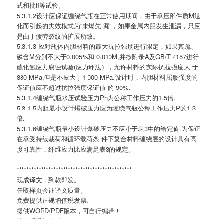
式和批fi等试验。
5.3.1.2设计应保证缠绕气瓶在正常使用期间，由于承压部件质M退
化而引起的失效模式为“未爆先 漏”，如果金属内胆发生泄漏，只应
是由于疲劳裂纹的扩展所致。
5.3.1.3 应对瓶体内胆材料的最大抗拉强度进行限定，如果其疏、
磷含M分别不大于0.005%和 0.010M,并按附录A及GB/T 4157进行
硫化氢应力腐蚀试验(应力环法），允许材料的实际抗拉强度大 于
880 MPa,但是不应大于1 000 MPa.设计时，内胆材料屈服强度的
保证值应不超过抗拉强度保证值 的 90%.
5.3.1.4缠绕气瓶水压试验压力Ph为公称工作压力的1.5倍.
5.3.1.5内胆最小设计爆破压力应为缠绕气瓶公称工作压力P的1.3
倍.
5.3.1.6缠绕气瓶最小设计爆破压力不应小于表3中的给定值.为保证
在承受持续栽荷和循环载荷条 件下复合材料缠绕层的设计具有高
度可靠性，纤维应力比应满足表3的规定。
***********************************************
现成译文，到款即发。
任取样页验证译文质量。
免费提供正规增值税发票。
提供WORD/PDF版本，可自行编辑！