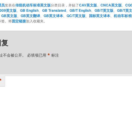
理员
发表在
传统机动车标准英文版
分类目录，并贴了
CAV英文版
、
CNCA英文版
、
CQ
-2009英文版
、
GB English
、
GB Translated
、
GB/T English
、
GB/T英文版
、
GB/T英
、
GB英文版
、
GB英文翻译
、
GB英文译本
、
QC/T英文版
、
国标英文译本
、
机动车标准
标签。将
固定链接
加入收藏夹。
回复
*
址不会被公开。
必填项已用
标注
*