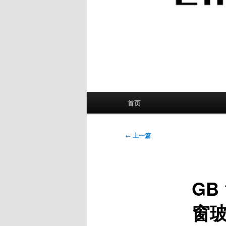
主
首页
页
文
←
上一篇
章
导
航
GB
窗