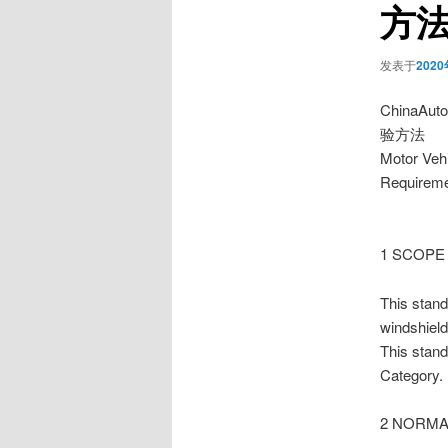
方
发表于
202
ChinaA
验方法
Motor Veh
Requireme
1 SCOPE
This stand
windshield
This standa
Category.
2 NORMA