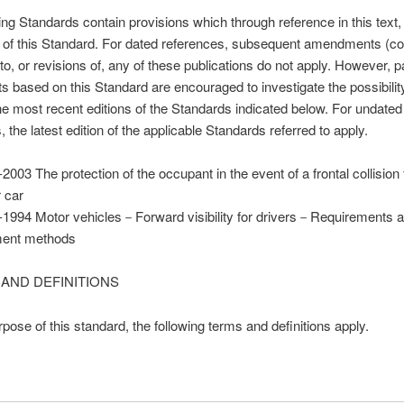
ing Standards contain provisions which through reference in this text,
 of this Standard. For dated references, subsequent amendments (co
to, or revisions of, any of these publications do not apply. However, pa
 based on this Standard are encouraged to investigate the possibilit
he most recent editions of the Standards indicated below. For undated
 the latest edition of the applicable Standards referred to apply.
003 The protection of the occupant in the event of a frontal collision 
 car
1994 Motor vehicles－Forward visibility for drivers－Requirements 
ent methods
 AND DEFINITIONS
rpose of this standard, the following terms and definitions apply.