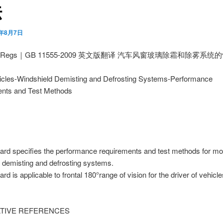
法
0年8月7日
utoRegs｜GB 11555-2009 英文版翻译 汽车风窗玻璃除霜和除雾系
icles-Windshield Demisting and Defrosting Systems-Performance
nts and Test Methods
ard specifies the performance requirements and test methods for mot
 demisting and defrosting systems.
rd is applicable to frontal 180°range of vision for the driver of vehicl
TIVE REFERENCES