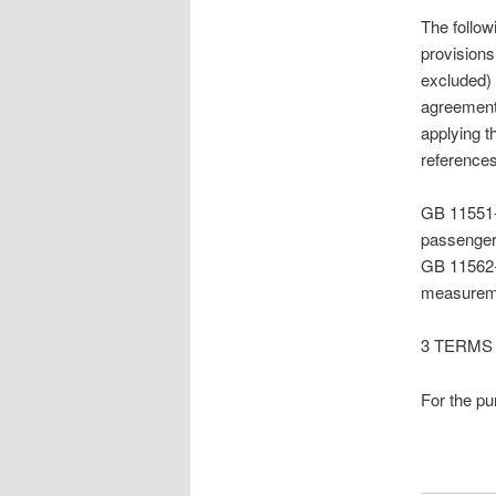
The follow
provisions
excluded) 
agreements
applying t
references,
GB 11551-2
passenger
GB 11562-
measurem
3 TERMS
For the pu