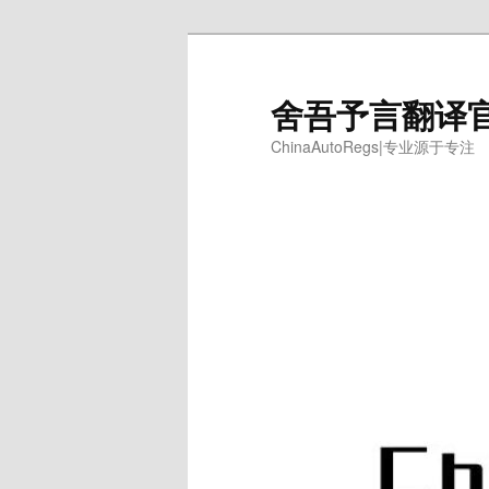
跳
至
主
舍吾予言翻译
内
ChinaAutoRegs|专业源于专注
容
区
域