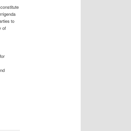
 constitute
rrigenda
rties to
y of
for
and