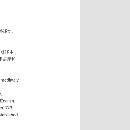
获取完整译文。
文版译本，
术语库和
immediately
r.
English.
ms (GB,
stablished