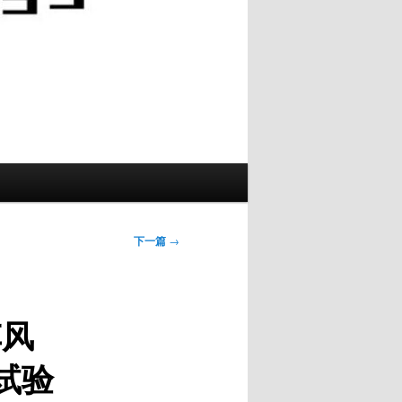
下一篇
→
车风
试验