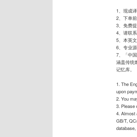
1、现成
2、下单
3、免费
4、请联系手机
5、本英
6、专业源
7、「中
涵盖传统
记忆库。
1. The Eng
upon paym
2. You may
3. Please 
4. Almost 
GB/T, QC/T
database, 