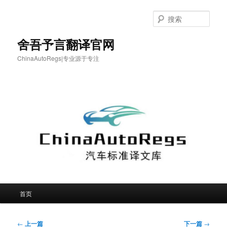
跳
至
搜
主
索
内
舍吾予言翻译官网
容
ChinaAutoRegs|专业源于专注
区
域
主
首页
页
文
←
上一篇
下一篇
→