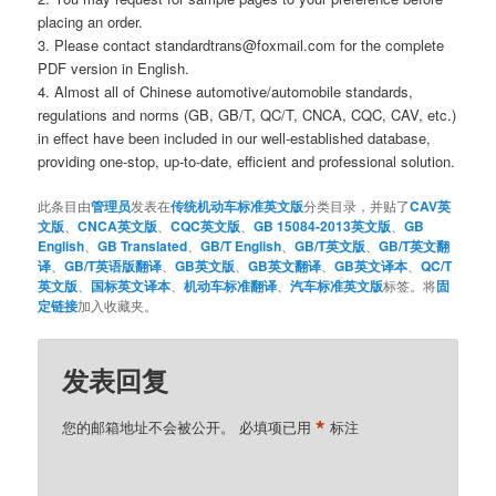
placing an order.
3. Please contact standardtrans@foxmail.com for the complete
PDF version in English.
4. Almost all of Chinese automotive/automobile standards,
regulations and norms (GB, GB/T, QC/T, CNCA, CQC, CAV, etc.)
in effect have been included in our well-established database,
providing one-stop, up-to-date, efficient and professional solution.
此条目由
管理员
发表在
传统机动车标准英文版
分类目录，并贴了
CAV英
文版
、
CNCA英文版
、
CQC英文版
、
GB 15084-2013英文版
、
GB
English
、
GB Translated
、
GB/T English
、
GB/T英文版
、
GB/T英文翻
译
、
GB/T英语版翻译
、
GB英文版
、
GB英文翻译
、
GB英文译本
、
QC/T
英文版
、
国标英文译本
、
机动车标准翻译
、
汽车标准英文版
标签。将
固
定链接
加入收藏夹。
发表回复
*
您的邮箱地址不会被公开。
必填项已用
标注