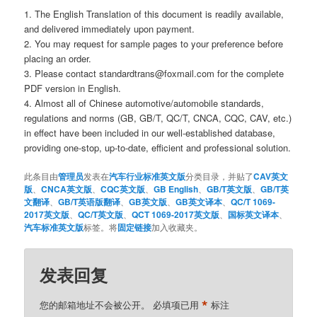
1. The English Translation of this document is readily available,
and delivered immediately upon payment.
2. You may request for sample pages to your preference before
placing an order.
3. Please contact standardtrans@foxmail.com for the complete
PDF version in English.
4. Almost all of Chinese automotive/automobile standards,
regulations and norms (GB, GB/T, QC/T, CNCA, CQC, CAV, etc.)
in effect have been included in our well-established database,
providing one-stop, up-to-date, efficient and professional solution.
此条目由
管理员
发表在
汽车行业标准英文版
分类目录，并贴了
CAV英文
版
、
CNCA英文版
、
CQC英文版
、
GB English
、
GB/T英文版
、
GB/T英
文翻译
、
GB/T英语版翻译
、
GB英文版
、
GB英文译本
、
QC/T 1069-
2017英文版
、
QC/T英文版
、
QCT 1069-2017英文版
、
国标英文译本
、
汽车标准英文版
标签。将
固定链接
加入收藏夹。
发表回复
*
您的邮箱地址不会被公开。
必填项已用
标注