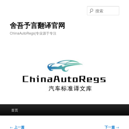
跳
至
搜
主
索
内
舍吾予言翻译官网
容
ChinaAutoRegs|专业源于专注
区
域
主
首页
页
文
←
上一篇
下一篇
→