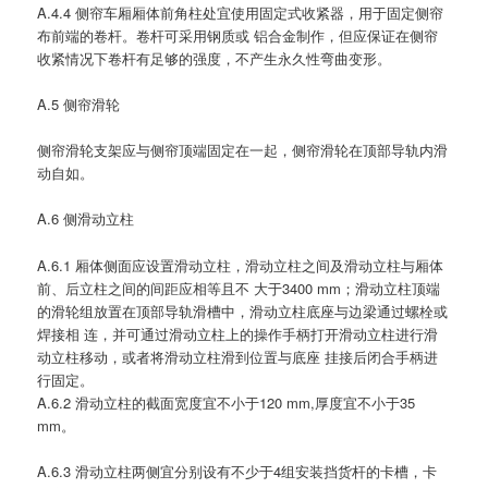
A.4.4 侧帘车厢厢体前角柱处宜使用固定式收紧器，用于固定侧帘
布前端的卷杆。卷杆可采用钢质或 铝合金制作，但应保证在侧帘
收紧情况下卷杆有足够的强度，不产生永久性弯曲变形。
A.5 侧帘滑轮
侧帘滑轮支架应与侧帘顶端固定在一起，侧帘滑轮在顶部导轨内滑
动自如。
A.6 侧滑动立柱
A.6.1 厢体侧面应设置滑动立柱，滑动立柱之间及滑动立柱与厢体
前、后立柱之间的间距应相等且不 大于3400 mm；滑动立柱顶端
的滑轮组放置在顶部导轨滑槽中，滑动立柱底座与边梁通过螺栓或
焊接相 连，并可通过滑动立柱上的操作手柄打开滑动立柱进行滑
动立柱移动，或者将滑动立柱滑到位置与底座 挂接后闭合手柄进
行固定。
A.6.2 滑动立柱的截面宽度宜不小于120 mm,厚度宜不小于35
mm。
A.6.3 滑动立柱两侧宜分别设有不少于4组安装挡货杆的卡槽，卡