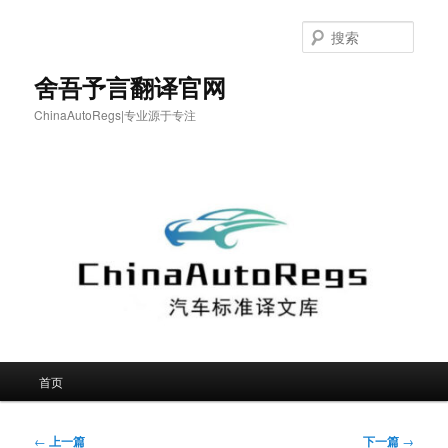
跳
至
搜
主
索
内
舍吾予言翻译官网
容
ChinaAutoRegs|专业源于专注
区
域
主
首页
页
文
←
上一篇
下一篇
→