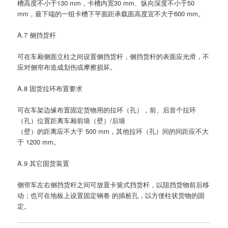
槽高度不小于130 mm，卡槽内宽30 mm、纵向深度不小于50
mm，最下端的一组卡槽下平面距承载面高度宜不大于600 mm。
A.7 侧挡货杆
可在车厢侧面立柱之间设置侧挡货杆，侧挡货杆的表面应光滑，不
应对侧帘布造成划伤或摩擦损坏。
A.8 固货拉环布置要求
可在车架边缘布置固定货物用的拉环（孔），前、后首个拉环
（孔）位置距离车厢前墙（壁）/后墙
（壁）的距离应不大于 500 mm，其他拉环（孔）间的间距应不大
于 1200 mm。
A.9 其它固货装置
侧帘车左右侧挡货杆之间可放置卡簧式挡货杆，以阻挡货物前后移
动；也可在地板上设置固定钢卷 的插桩孔，以方便柱状货物的固
定。