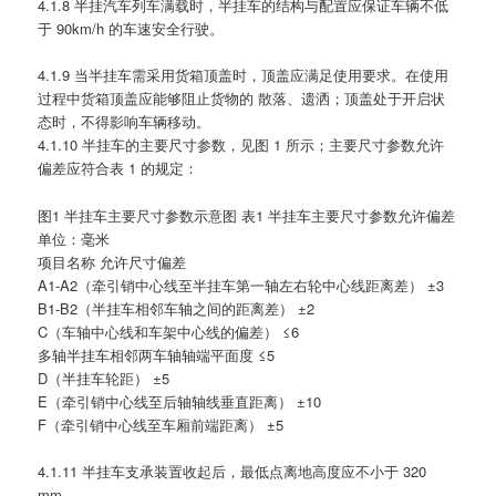
4.1.8 半挂汽车列车满载时，半挂车的结构与配置应保证车辆不低
于 90km/h 的车速安全行驶。
4.1.9 当半挂车需采用货箱顶盖时，顶盖应满足使用要求。在使用
过程中货箱顶盖应能够阻止货物的 散落、遗洒；顶盖处于开启状
态时，不得影响车辆移动。
4.1.10 半挂车的主要尺寸参数，见图 1 所示；主要尺寸参数允许
偏差应符合表 1 的规定：
图1 半挂车主要尺寸参数示意图 表1 半挂车主要尺寸参数允许偏差
单位：毫米
项目名称 允许尺寸偏差
A1-A2（牵引销中心线至半挂车第一轴左右轮中心线距离差） ±3
B1-B2（半挂车相邻车轴之间的距离差） ±2
C（车轴中心线和车架中心线的偏差） ≤6
多轴半挂车相邻两车轴轴端平面度 ≤5
D（半挂车轮距） ±5
E（牵引销中心线至后轴轴线垂直距离） ±10
F（牵引销中心线至车厢前端距离） ±5
4.1.11 半挂车支承装置收起后，最低点离地高度应不小于 320
mm。