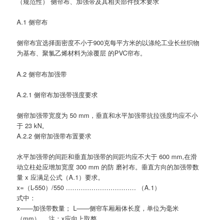
（规范性） 侧帘布、加强带及其相关部件技术要求
A.1 侧帘布
侧帘布宜选择面密度不小于900克每平方米的以涤纶工业长丝织物
为基布、聚氯乙烯材料为涂覆层 的PVC帘布。
A.2 侧帘布加强带
A.2.1 侧帘布加强带强度要求
侧帘加强带宽度为 50 mm，垂直和水平加强带抗拉强度均应不小
于 23 kN。
A.2.2 侧帘加强带布置要求
水平加强带的间距和垂直加强带的间距均应不大于 600 mm,在滑
动立柱处应增加宽度 300 mm 的防 磨衬布。垂直方向的加强带数
量 x 应满足公式（A.1）要求。
x=（L-550）/550 …………………………… （A.1）
式中：
x——加强带数量； L——侧帘车厢厢体长度，单位为毫米
（mm）。 注：x应向上取整。