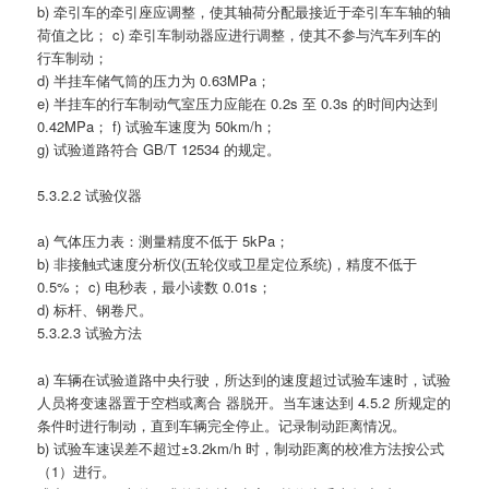
b) 牵引车的牵引座应调整，使其轴荷分配最接近于牵引车车轴的轴
荷值之比； c) 牵引车制动器应进行调整，使其不参与汽车列车的
行车制动；
d) 半挂车储气筒的压力为 0.63MPa；
e) 半挂车的行车制动气室压力应能在 0.2s 至 0.3s 的时间内达到
0.42MPa； f) 试验车速度为 50km/h；
g) 试验道路符合 GB/T 12534 的规定。
5.3.2.2 试验仪器
a) 气体压力表：测量精度不低于 5kPa；
b) 非接触式速度分析仪(五轮仪或卫星定位系统)，精度不低于
0.5%； c) 电秒表，最小读数 0.01s；
d) 标杆、钢卷尺。
5.3.2.3 试验方法
a) 车辆在试验道路中央行驶，所达到的速度超过试验车速时，试验
人员将变速器置于空档或离合 器脱开。当车速达到 4.5.2 所规定的
条件时进行制动，直到车辆完全停止。记录制动距离情况。
b) 试验车速误差不超过±3.2km/h 时，制动距离的校准方法按公式
（1）进行。