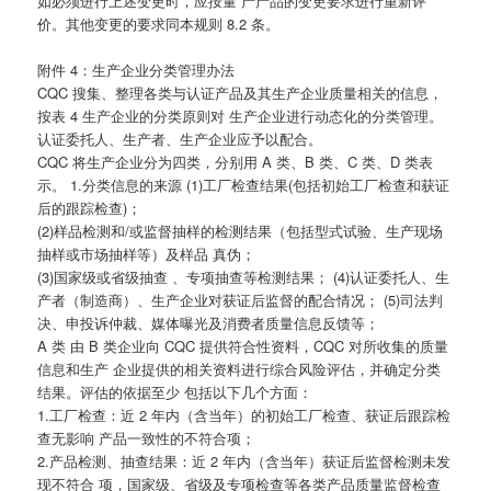
如必须进行上述变更时，应按量 产产品的变更要求进行重新评
价。其他变更的要求同本规则 8.2 条。
附件 4：生产企业分类管理办法
CQC 搜集、整理各类与认证产品及其生产企业质量相关的信息，
按表 4 生产企业的分类原则对 生产企业进行动态化的分类管理。
认证委托人、生产者、生产企业应予以配合。
CQC 将生产企业分为四类，分别用 A 类、B 类、C 类、D 类表
示。 1.分类信息的来源 (1)工厂检查结果(包括初始工厂检查和获证
后的跟踪检查)；
(2)样品检测和/或监督抽样的检测结果（包括型式试验、生产现场
抽样或市场抽样等）及样品 真伪；
(3)国家级或省级抽查 、专项抽查等检测结果； (4)认证委托人、生
产者（制造商）、生产企业对获证后监督的配合情况； (5)司法判
决、申投诉仲裁、媒体曝光及消费者质量信息反馈等；
A 类 由 B 类企业向 CQC 提供符合性资料，CQC 对所收集的质量
信息和生产 企业提供的相关资料进行综合风险评估，并确定分类
结果。评估的依据至少 包括以下几个方面：
1.工厂检查：近 2 年内（含当年）的初始工厂检查、获证后跟踪检
查无影响 产品一致性的不符合项；
2.产品检测、抽查结果：近 2 年内（含当年）获证后监督检测未发
现不符合 项，国家级、省级及专项检查等各类产品质量监督检查