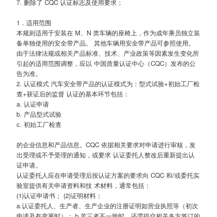
7. 删除了 CQC 认证标志及使用要求；
1．适用范围
本规则适用于安装在 M、N 类车辆的座椅上，作为成年乘员独立装
备单独使用的安全带产品。 其他车辆用安全带产品可参照使用。
由于法律法规或相关产品标准、技术、产业政策等因素发生变化所
引起的适用范围调整，应以 中国质量认证中心（CQC）发布的公
告为准。
2. 认证模式 汽车安全带产品的认证模式为：型式试验+初始工厂检
查+获证后的监督 认证的基本环节包括：
a. 认证申请
b. 产品型式试验
c. 初始工厂检查
的企业信息和产品信息。CQC 依据相关要求对申请进行审核，发
出受理或不予受理的通知，或要求 认证委托人整改后重新提出认
证申请。
认证委托人应在申请受理后按认证方案的要求向 CQC 和/或委托实
验室提供有关申请资料和技 术材料，通常包括：
(1)认证申请书； (2)证明材料：
a.认证委托人、生产者、生产企业的注册证明如营业执照等（初次
申请及有变更时）； b.若三者不一致时，还需提交相关各方签订的