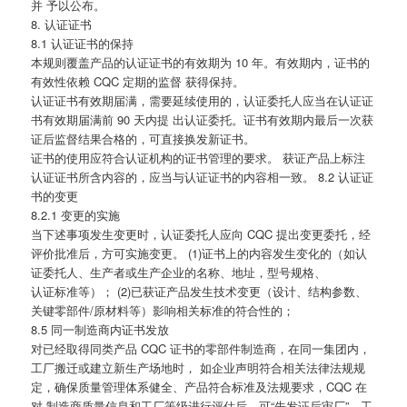
并 予以公布。
8. 认证证书
8.1 认证证书的保持
本规则覆盖产品的认证证书的有效期为 10 年。有效期内，证书的
有效性依赖 CQC 定期的监督 获得保持。
认证证书有效期届满，需要延续使用的，认证委托人应当在认证证
书有效期届满前 90 天内提 出认证委托。证书有效期内最后一次获
证后监督结果合格的，可直接换发新证书。
证书的使用应符合认证机构的证书管理的要求。 获证产品上标注
认证证书所含内容的，应当与认证证书的内容相一致。 8.2 认证证
书的变更
8.2.1 变更的实施
当下述事项发生变更时，认证委托人应向 CQC 提出变更委托，经
评价批准后，方可实施变更。 (1)证书上的内容发生变化的（如认
证委托人、生产者或生产企业的名称、地址，型号规格、
认证标准等）； (2)已获证产品发生技术变更（设计、结构参数、
关键零部件/原材料等）影响相关标准的符合性的；
8.5 同一制造商内证书发放
对已经取得同类产品 CQC 证书的零部件制造商，在同一集团内，
工厂搬迁或建立新生产场地时， 如企业声明符合相关法律法规规
定，确保质量管理体系健全、产品符合标准及法规要求，CQC 在
对 制造商质量信息和工厂等级进行评估后，可“先发证后审厂”，工