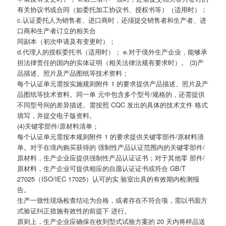
有关协议书或合同（如委托加工协议书、授权书等）（适用时）；
c.认证委托人为销售者、进口商时，还须提交销售者和生产者、进
口商和生产者订立的相关合
同副本（初次申请及有变更时）；
d.代理人的授权委托书（适用时）； e.对于境外生产企业，能够承
担法律责任的国内的实体证明（相关法律法规有要求时）。 (3)产
品描述、照片及产品图纸等技术资料；
每个认证单元需按实施规则附件 1 的要求提供产品描述、照片及产
品图纸等技术资料。同一单 元中包含多个型号/规格的，还需提供
不同型号间的差异描述。需按照 CQC 发出的具体的技术文件 格式
填写，并提交电子版资料。
(4)关键零部件/原材料清单；
每个认证单元需按本规则附件 1 的要求提供关键零部件/原材料清
单。对于在境内购买获得的 强制性产品认证范围内的关键零部件/
原材料，生产企业应提供强制性产品认证证书；对于其他零 部件/
原材料，生产企业可提供相应的自愿认证证书或符合 GB/T
27025（ISO/IEC 17025）认可的实 验室出具的有效期内检测报
告。
生产一致性现场检查结论为合格，或者存在不符合项，需以书面方
式验证纠正措施有效性的前提下 进行。
原则上，生产企业应确保在收到型式试验方案的 20 天内将样品送