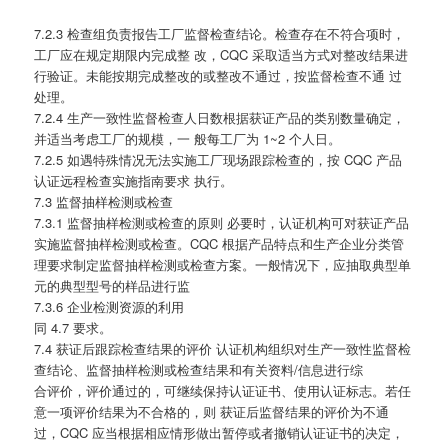
7.2.3 检查组负责报告工厂监督检查结论。检查存在不符合项时，
工厂应在规定期限内完成整 改，CQC 采取适当方式对整改结果进
行验证。未能按期完成整改的或整改不通过，按监督检查不通 过
处理。
7.2.4 生产一致性监督检查人日数根据获证产品的类别数量确定，
并适当考虑工厂的规模，一 般每工厂为 1~2 个人日。
7.2.5 如遇特殊情况无法实施工厂现场跟踪检查的，按 CQC 产品
认证远程检查实施指南要求 执行。
7.3 监督抽样检测或检查
7.3.1 监督抽样检测或检查的原则 必要时，认证机构可对获证产品
实施监督抽样检测或检查。CQC 根据产品特点和生产企业分类管
理要求制定监督抽样检测或检查方案。一般情况下，应抽取典型单
元的典型型号的样品进行监
7.3.6 企业检测资源的利用
同 4.7 要求。
7.4 获证后跟踪检查结果的评价 认证机构组织对生产一致性监督检
查结论、监督抽样检测或检查结果和有关资料/信息进行综
合评价，评价通过的，可继续保持认证证书、使用认证标志。若任
意一项评价结果为不合格的，则 获证后监督结果的评价为不通
过，CQC 应当根据相应情形做出暂停或者撤销认证证书的决定，