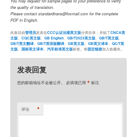
You may request for sample pages to your preference to verify
the quality of translation.
Please contact standardtrans@foxmail.com for the complete
PDF in English.
此条目由
管理员
发表在
CCC认证法规英文版
分类目录，并贴了
CNCA英
文版
、
CQC英文版
、
GB English
、
GB/T2023英文版
、
GB/T英文版
、
GB/T英文翻译
、
GB/T英语版翻译
、
GB英文版
、
GB英文译本
、
QC/T英
文版
、
国标英文译本
、
汽车标准英文版
标签。将
固定链接
加入收藏夹。
发表回复
*
您的邮箱地址不会被公开。
必填项已用
标注
*
评论