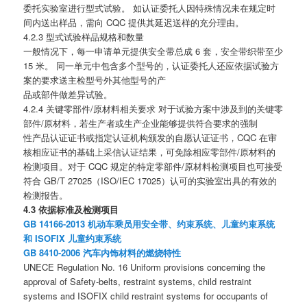
委托实验室进行型式试验。 如认证委托人因特殊情况未在规定时
间内送出样品，需向 CQC 提供其延迟送样的充分理由。
4.2.3 型式试验样品规格和数量
一般情况下，每一申请单元提供安全带总成 6 套，安全带织带至少
15 米。 同一单元中包含多个型号的，认证委托人还应依据试验方
案的要求送主检型号外其他型号的产
品或部件做差异试验。
4.2.4 关键零部件/原材料相关要求 对于试验方案中涉及到的关键零
部件/原材料，若生产者或生产企业能够提供符合要求的强制
性产品认证证书或指定认证机构颁发的自愿认证证书，CQC 在审
核相应证书的基础上采信认证结果，可免除相应零部件/原材料的
检测项目。对于 CQC 规定的特定零部件/原材料检测项目也可接受
符合 GB/T 27025（ISO/IEC 17025）认可的实验室出具的有效的
检测报告。
4.3 依据标准及检测项目
GB 14166-2013 机动车乘员用安全带、约束系统、儿童约束系统
和 ISOFIX 儿童约束系统
GB 8410-2006 汽车内饰材料的燃烧特性
UNECE Regulation No. 16 Uniform provisions concerning the
approval of Safety-belts, restraint systems, child restraint
systems and ISOFIX child restraint systems for occupants of