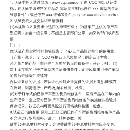
1. 认证委托人通过网络（www.cqc.com.cn）向 CQC 提出认证委
托，在认证申请资料的产品名 称后要注明“已停产 xxx 车型的售后
维修备件”（或已停产 xxx 维修零部件,only for xxx service parts）
2. 认证委托人提交认证申请资料
(1)本规则 3.2 条要求中适用的申请资料； (2)整车厂提供的停产车
型证明（加盖一级公章，不能是主管部门公章，如采购部门或产品
部
门）；
(3)认证产品定型时的检验报告； (4)认证产品预计每年的使用量
（产量）说明。 3. CQC 根据认证风险情况，制定认证方案。
若无量产的产品（非已停产车型的售后维修备件）获证，则： (1)
对于库存式的已停产车型的售后维修备件，企业应提供已停产车型
的售后维修备件持续符
合认证要求的证据。若认证机构对企业提供的证据不满意和/或存
在质疑，则需进行生产现场抽样 检测、检查。
(2)对于订单式的已停产车型的售后维修备件，应有产品在二年内的
生产记录，企业应对已停 产车型的售后维修备件实施确认检验并
保存记录。认证机构可视风险进行现场抽样检测、检查。
8.认证证书的变更 原则上已获证的已停产车型的售后维修备件产品
不允许进行型号规格、设计、结构参数、关
键零部件/原材料的变更，允许关键零部件/原材料的供应商变更。