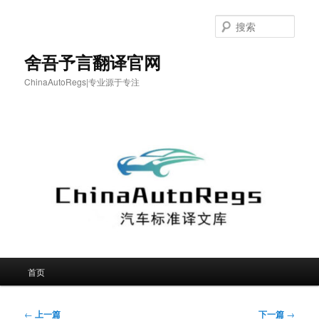
跳
至
搜
主
索
内
舍吾予言翻译官网
容
ChinaAutoRegs|专业源于专注
区
域
主
首页
页
文
←
上一篇
下一篇
→