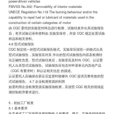
power-driven vehicles
FMVSS No.302: Flammability of interior materials
UNECE Regulation No.118 The burning behaviour and/or the
capability to repel fuel or lubricant of materials used in the
construction of certain categories of motor
由 CQC 委托的实验室对样品进行检测，试验结束并出具试验报告
后，有关试验记录和资料由 实验室保存，并按 CQC 规定处置试验
样品和相关资料。
4.6 型式试验报告
CQC 制定统一的型式试验报告格式。实验室应按统一的格式出具
型式试验报告，实验室应对其 作出的型式试验报告内容及检测结
论正确性负责。型式试验结束后，实验室应及时向 CQC、认证委
托人出具型式试验报告。试验报告应包含对申请单元内其他产品
（CQC 有要求时）和认证相关信息 的描述。
认证委托人应确保在获证后监督时能够向 CQC 提供完整有效的型
式试验报告。 4.7 企业检测资源的利用
如需利用企业检测资源实施现场检测，应按照 CQC 相关的现场监
测控制程序要求进行。
5．初始工厂检查
5.1 基本要求
生产者或工厂应按照本规则附件 2 的要求，建立、实施并持续保持