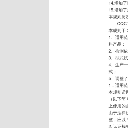
14.增
15.增加
本规则历
——CQC1
本规则于 
1、适用
料产品；
2、检测依
3、型式
4、生产
式；
5、调整
1．适用
本规则适
（以下简
上使用的
由于法律
整，应以
2. 认证