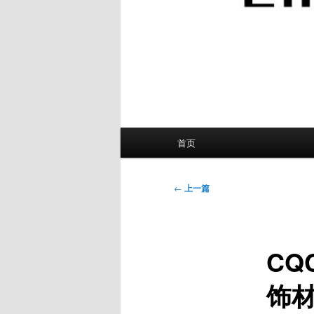
主
首页
页
文
←
上一篇
章
导
航
CQ
饰