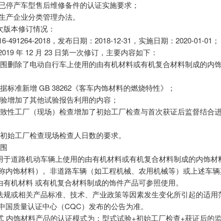
加了已停产车型售后维修备件的认证实施要求；
了生产企业分类管理办法。
次版本修订情况：
6-491264-2018，发布日期：2018-12-31，实施日期：2020-01-01；
2019 年 12 月 23 日第一次修订，主要内容如下：
范围删除了电动自行车上使用的由有机材料或有机复合材料制成的内
据标准新增 GB 38262《客车内饰材料的燃烧特性》；
试验增加了其他试验报告利用的内容；
一致性工厂（现场）检查增加了初始工厂检查与首次获证后监督结合
了初始工厂检查现场检查人日数的要求。
范围
用于道路机动车辆上使用的由有机材料或有机复合材料制成的内饰材
 称内饰材料）。非道路车辆（如工程机械、农用机械等）或上述车辆
由有机材料 或有机复合材料制成的饰件产品可参照使用。
法规或相关产品标准、技术、产业政策等因素发生变化所引起的适用
 中国质量认证中心（CQC）发布的公告为准。
模式 内饰材料产品的认证模式为：型式试验+初始工厂检查+获证后的监