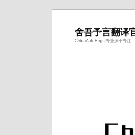
跳
至
主
舍吾予言翻译
内
ChinaAutoRegs|专业源于专注
容
区
域