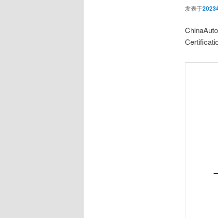
发表于
202
ChinaA
Certificati