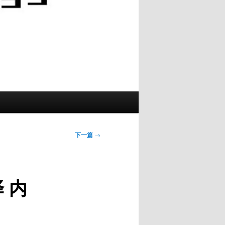
下一篇
→
译 内