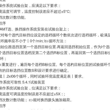
挡操作系统试验台架，应满足以下要求：
环境温度可调节，温度控制误差应不超过±5*C;
选挡次数计数功能。
验程序
 2.1将AMT选、换挡操作系统安装在试验台架上；
 2. 2按对每个选忾目标挡位设定的选裆循环个数依次进行选裆循环，砬满
>循环频串应不小于丨0个/min; b>循环方法：
初始位酋选挡至第一个选挡目标位置.再返回选挡初始位罝，作为I个选
第一个选挡目标位置选档至第二个选挡R标位置，再返回第一个选挡目标
循环；
U、2>重复进行，遍历每个选裆B标位罝。每个选杓目标位罝的试验循环
具有的目标选挡位罝数S和设计要求进行确定。
成丨.2xl06个循环，同时试验环境温度满足表丨要求。
操作系统可靠性 5.4.1试验装罝
挡操作系统试验台架，位满足以下要求：
环境温度可调温度控制误差不应超过±5X：;
换挡次数计数功能； c>能对换挡拨头施加栽荷。
验程序