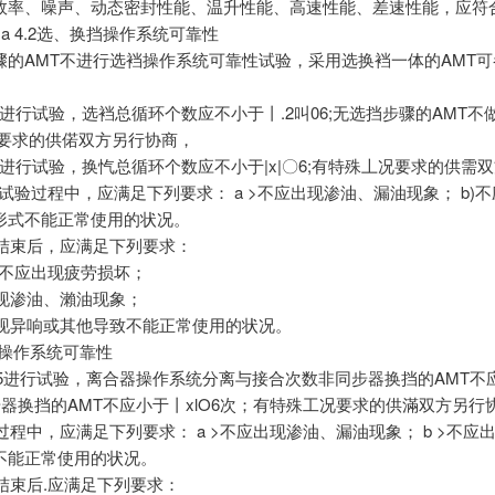
效率、噪声、动态密封性能、温升性能、高速性能、差速性能，应符合
定a 4.2选、换挡操作系统可靠性
骤的AMT不进行选裆操作系统可靠性试验，采用选换裆一体的AMT可
按5.3进行试验，选裆总循环个数应不小于丨.2叫06;无选挡步骤的AMT
况要求的供偌双方另行协商，
按5.4进行试验，换忾总循环个数应不小于|x|〇6;有特殊丄况要求的供需
2.3试验过程中，应满足下列要求： a >不应出现渗油、漏油现象； b)
形式不能正常使用的状况。
试验结束后，应满足下列要求：
件不应出现疲劳损坏；
出现渗油、瀨油现象；
应出现异响或其他导致不能正常使用的状况。
器操作系统可靠性
1按5.5进行试验，离合器操作系统分离与接合次数非同步器换挡的AMT不
同步器换挡的AMT不应小于丨xlO6次；有特殊工况要求的供滿双方另行
试验过程中，应满足下列要求： a >不应出现渗油、漏油现象； b >不应
不能正常使用的状况。
试验结束后.应满足下列要求：