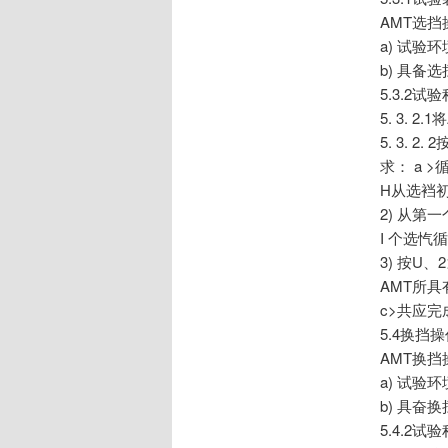
AMT选
a) 试验
b) 具备
5.3.2试
5. 3.
5. 3.
求： a 
H从选裆
2) 从
I 个选忾
3) 按
AMT所
c>共应完
5.4换挡
AMT换
a) 试验
b) 具奋
5.4.2试