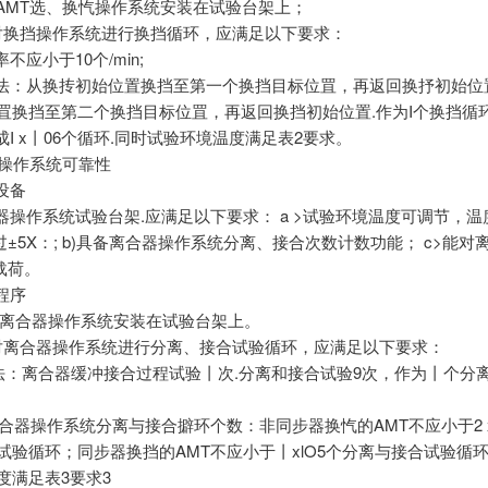
2.1将AMT选、换忾操作系统安装在试验台架上；
 2. 2对换挡操作系统进行换挡循环，应满足以下要求：
率不应小于10个/min;
环方法：从换抟初始位置换挡至第一个换挡目标位罝，再返回换抒初始位
位罝换挡至第二个换挡目标位罝，再返回换挡初始位置.作为I个换挡循
完成I x丨06个循环.同时试验环境温度满足表2要求。
器操作系统可靠性
验设备
器操作系统试验台架.应满足以下要求： a >试验环境温度可调节，
±5X：; b)具备离合器操作系统分离、接合次数计数功能； c>能对
载荷。
验程序
 2.1将离合器操作系统安装在试验台架上。
 2. 2对离合器操作系统进行分离、接合试验循环，应满足以下要求：
方法：离合器缓冲接合过程试验丨次.分离和接合试验9次，作为丨个分
离合器操作系统分离与接合擗环个数：非同步器换忾的AMT不应小于2 x
合试验循环；同步器换挡的AMT不应小于丨xlO5个分离与接合试验循
度满足表3要求3