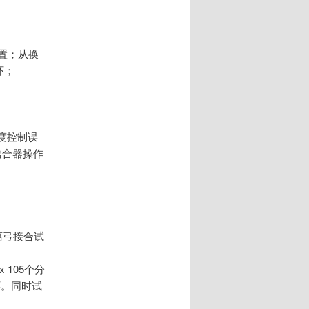
置；从换
环；
温度控制误
离合器操作
离弓接合试
 105个分
环。同时试