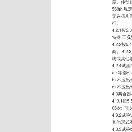
度、传动
568的规
无选挡步
行。
4.2.1
特殊 工
4.2.2
商。 4.
响或其他
4.2.4
a >零部
b) 不应
c) 不
4.3离合
4. 3.
06次; 
4.3.2
其他形式
4.3.3