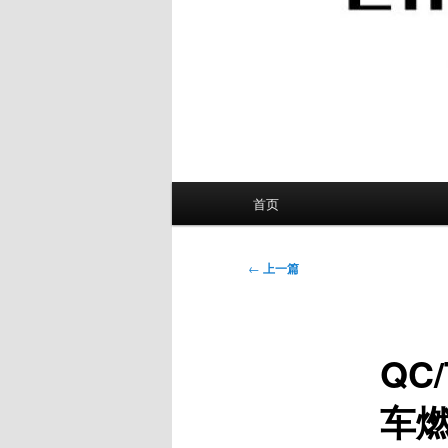
主
首页
页
文
←
上一篇
章
导
航
QC
车