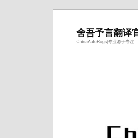
跳
至
主
舍吾予言翻译
内
ChinaAutoRegs|专业源于专注
容
区
域