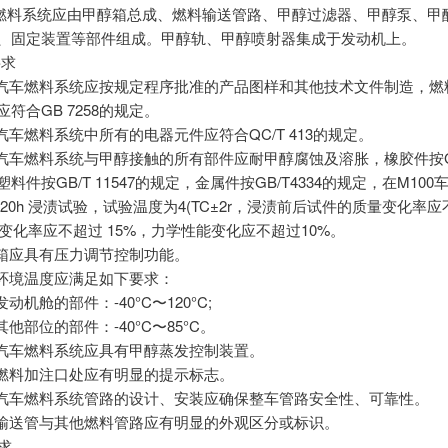
燃料系统应由甲醇箱总成、燃料输送管路、甲醇过滤器、甲醇泵、甲
器、固定装置等部件组成。甲醇轨、甲醇喷射器集成于发动机上。
要求
1甲醇汽车燃料系统应按规定程序批准的产品图样和其他技术文件制造，
应符合GB 7258的规定。
甲醇汽车燃料系统中所有的电器元件应符合QC/T 413的规定。
甲醇汽车燃料系统与甲醇接触的所有部件应耐甲醇腐蚀及溶胀，橡胶件按GB/
塑料件按GB/T 11547的规定，金属件按GB/T4334的规定，在M10
20h 浸渍试验，试验温度为4(TC±2r，浸渍前后试件的质量变化率
变化率应不超过 15%，力学性能变化应不超过10%。
甲醇箱应具有压力调节控制功能。
工作环境温度应满足如下要求：
发动机舱的部件：-40°C〜120°C;
其他部位的部件：-40°C〜85°C。
甲醇汽车燃料系统应具有甲醇蒸发控制装置。
甲醇燃料加注口处应有明显的提示标志。
8甲醇汽车燃料系统管路的设计、安装应确保整车管路安全性、可靠性。
甲醇输送管与其他燃料管路应有明显的外观区分或标识。
要求