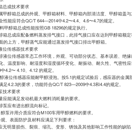
甲醇箱总成技术要求
1.1金属甲醇箱总成的外观、甲醇箱材料、甲醇箱内部清洁度、甲醇箱盖
性能应符合QC/T 644—2014中4.2〜4.4、4.6〜4.7的规定。
1.2塑料甲醇箱总成性能按照GB 18296的规定执行。
1.3甲醇箱总成应配备燃料蒸发排气接口，此排气接口应在达到甲醇箱额
液面的上方，甲醇蒸气应能通过蒸发排气接口排出甲醇箱。
甲醇液位传感器技术要求
. 1甲醇液位传感器常态工作环境，外观、可动部分状态、基本误差、绝
变化、温度影响、耐湿度和湿度循环变化、耐振动、耐久性、气密性应符
9中4.2〜 4.10、4.12 的规定。
 2.2甲醇液位传感器应能耐甲醇浸泡。按5.1的规定试验后，感应器的金
足4.2.3的要求，功能符合QC/T 823—2009中4.3和4.4的规定。
甲醇泵技术要求
3.1流量应能满足发动机最大燃料消耗量的要求。
3.2甲醇泵应有进出醇流向标记。
 3. 3甲醇泵许用介质应符合M100车用甲醇燃料的要求。
 3. 4外观、表面防护及材料应满足下列要求：
醇泵应无明显损伤、裂痕、缩孔、变形、锈蚀及其他影响工作性能的缺陷