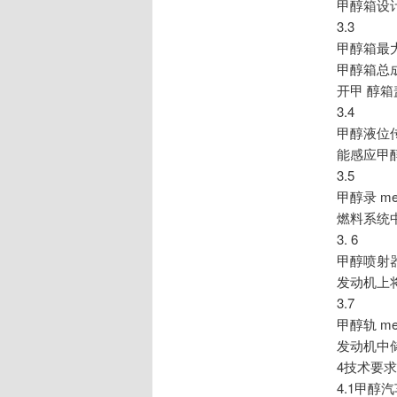
甲醇箱设
3.3
甲醇箱最大容量
甲醇箱总
开甲 醇
3.4
甲醇液位传感器 
能感应甲
3.5
甲醇录 met
燃料系统
3. 6
甲醇喷射器 me
发动机上
3.7
甲醇轨 meth
发动机中
4技术要求
4.1甲醇