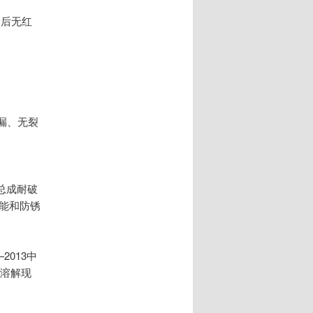
验后无红
泄漏、无裂
总成耐破
能和防锈
2013中
无溶解现