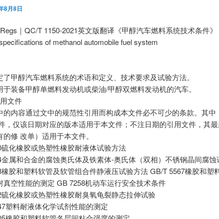
3年8月8日
utoRegs｜QC/T 1150-2021英文版翻译《甲醇汽车燃料系统技术条件》
specifications of methanol automobile fuel system
定了甲醇汽车燃料系统的术语和定义、技术要求及试验方法。
用于装备甲醇单燃料发动机或柴油/甲醇双燃料发动机的汽车。
引用文件
中的内容通过文中的规范性引用而构成本文件必不可少的条款。其中
文件，仅该日期对应的版本适用于本文件；不注日期的引用文件，其最
有的修 改单）适用于本文件。
1690硫化橡胶或热塑性橡胶耐液体试验方法
4334金属和合金的腐蚀奥氏体及铁素体-奥氏体（双相）不锈钢晶间腐
5563橡胶和塑料软管及软管组合件静液压试验方法 GB/T 5567橡胶和
真空性能的测定 GB 7258机动车运行安全技术条件
7762硫化橡胶或热塑性橡胶耐臭氧龟裂静态拉伸试验
11547塑料耐液体化学试剂性能的测定
14905橡胶和塑料软管各层间粘合强度的测定