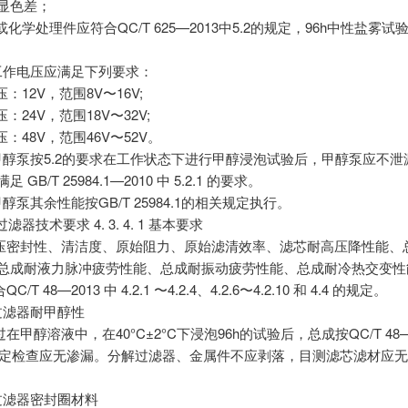
明显色差；
件或化学处理件应符合QC/T 625—2013中5.2的规定，96h中性盐雾试
3. 5工作电压应满足下列要求：
压：12V，范围8V〜16V;
压：24V，范围18V〜32V;
压：48V，范围46V〜52V。
 3. 6甲醇泵按5.2的要求在工作状态下进行甲醇浸泡试验后，甲醇泵应不
 GB/T 25984.1—2010 中 5.2.1 的要求。
3. 7甲醇泵其余性能按GB/T 25984.1的相关规定执行。
过滤器技术要求 4. 3. 4. 1 基本要求
压密封性、清洁度、原始阻力、原始滤清效率、滤芯耐高压降性能、
、总成耐液力脉冲疲劳性能、总成耐振动疲劳性能、总成耐冷热交变性
/T 48—2013 中 4.2.1 〜4.2.4、4.2.6〜4.2.10 和 4.4 的规定。
. 2过滤器耐甲醇性
在甲醇溶液中，在40°C±2°C下浸泡96h的试验后，总成按QC/T 48—
1 的规定检查应无渗漏。分解过滤器、金属件不应剥落，目测滤芯滤材应
4. 3过滤器密封圈材料