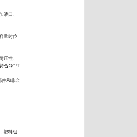
与加液口、
定容量时位
缘耐压性、
合QC/T
属部件和非金
，塑料组