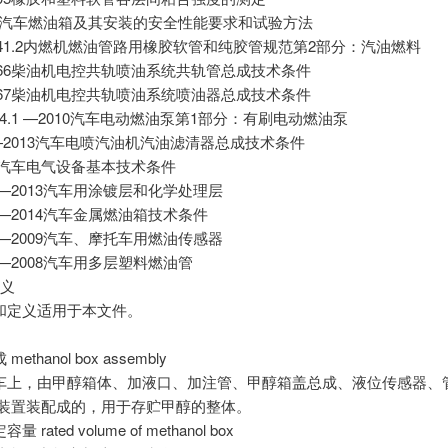
296汽车燃油箱及其安装的安全性能要求和试验方法
24141.2内燃机燃油管路用橡胶软管和纯胶管规范第2部分：汽油燃料
25366柴油机电控共轨喷油系统共轨管总成技术条件
25367柴油机电控共轨喷油系统喷油器总成技术条件
5984.1 —2010汽车电动燃油泵第1部分：有刷电动燃油泵
48—2013汽车电喷汽油机汽油滤清器总成技术条件
413汽车电气设备基本技术条件
625—2013汽车用涂镀层和化学处理层
644—2014汽车金属燃油箱技术条件
823—2009汽车、摩托车用燃油传感器
98—2008汽车用多层塑料燃油管
定义
和定义适用于本文件。
ethanol box assembly
车上，由甲醇箱体、加液口、加注管、甲醇箱盖总成、液位传感器、
属装置装配成的，用于存贮甲醇的整体。
rated volume of methanol box