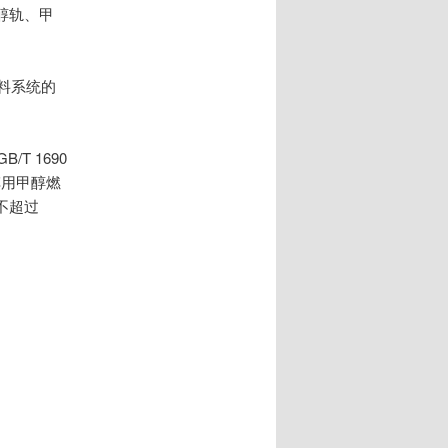
醇轨、甲
燃料系统的
T 1690
0车用甲醇燃
应不超过