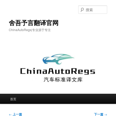
跳
至
搜
主
索
内
舍吾予言翻译官网
容
ChinaAutoRegs|专业源于专注
区
域
主
首页
页
文
←
上一篇
下一篇
→