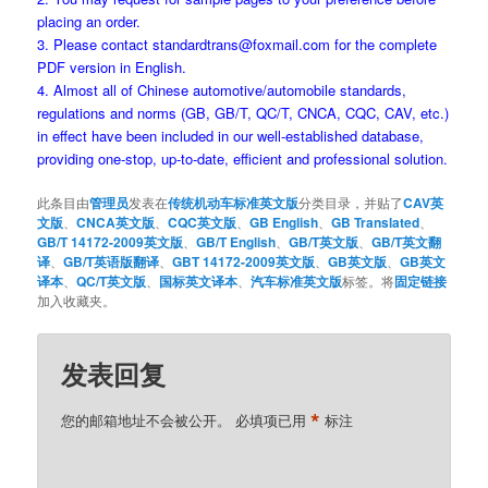
placing an order.
3. Please contact standardtrans@foxmail.com for the complete
PDF version in English.
4. Almost all of Chinese automotive/automobile standards,
regulations and norms (GB, GB/T, QC/T, CNCA, CQC, CAV, etc.)
in effect have been included in our well-established database,
providing one-stop, up-to-date, efficient and professional solution.
此条目由
管理员
发表在
传统机动车标准英文版
分类目录，并贴了
CAV英
文版
、
CNCA英文版
、
CQC英文版
、
GB English
、
GB Translated
、
GB/T 14172-2009英文版
、
GB/T English
、
GB/T英文版
、
GB/T英文翻
译
、
GB/T英语版翻译
、
GBT 14172-2009英文版
、
GB英文版
、
GB英文
译本
、
QC/T英文版
、
国标英文译本
、
汽车标准英文版
标签。将
固定链接
加入收藏夹。
发表回复
*
您的邮箱地址不会被公开。
必填项已用
标注