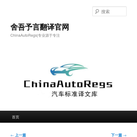
跳
至
搜
主
索
内
舍吾予言翻译官网
容
ChinaAutoRegs|专业源于专注
区
域
主
首页
页
文
←
上一篇
下一篇
→