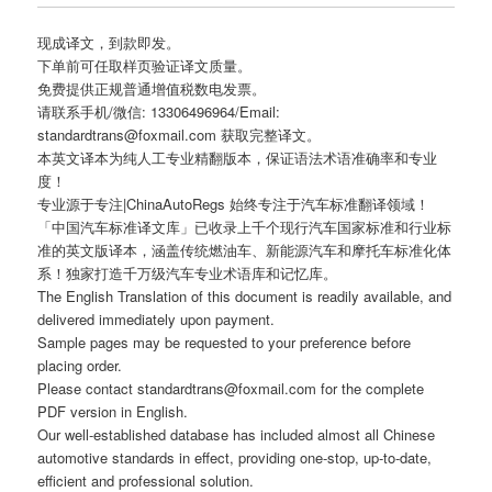
现成译文，到款即发。
下单前可任取样页验证译文质量。
免费提供正规普通增值税数电发票。
请联系手机/微信: 13306496964/Email:
standardtrans@foxmail.com 获取完整译文。
本英文译本为纯人工专业精翻版本，保证语法术语准确率和专业
度！
专业源于专注|ChinaAutoRegs 始终专注于汽车标准翻译领域！
「中国汽车标准译文库」已收录上千个现行汽车国家标准和行业标
准的英文版译本，涵盖传统燃油车、新能源汽车和摩托车标准化体
系！独家打造千万级汽车专业术语库和记忆库。
The English Translation of this document is readily available, and
delivered immediately upon payment.
Sample pages may be requested to your preference before
placing order.
Please contact standardtrans@foxmail.com for the complete
PDF version in English.
Our well-established database has included almost all Chinese
automotive standards in effect, providing one-stop, up-to-date,
efficient and professional solution.