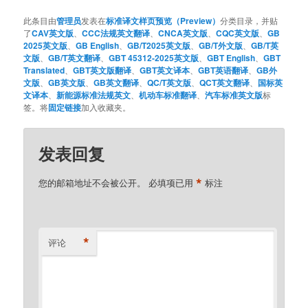
此条目由
管理员
发表在
标准译文样页预览（Preview）
分类目录，并贴
了
CAV英文版
、
CCC法规英文翻译
、
CNCA英文版
、
CQC英文版
、
GB
2025英文版
、
GB English
、
GB/T2025英文版
、
GB/T外文版
、
GB/T英
文版
、
GB/T英文翻译
、
GBT 45312-2025英文版
、
GBT English
、
GBT
Translated
、
GBT英文版翻译
、
GBT英文译本
、
GBT英语翻译
、
GB外
文版
、
GB英文版
、
GB英文翻译
、
QC/T英文版
、
QCT英文翻译
、
国标英
文译本
、
新能源标准法规英文
、
机动车标准翻译
、
汽车标准英文版
标
签。将
固定链接
加入收藏夹。
发表回复
*
您的邮箱地址不会被公开。
必填项已用
标注
*
评论