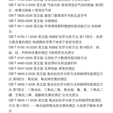
GB/T 5274.2-2026 英文版 气体分析 校准用混合气体的制备 第2部
分：称量法制备Ⅱ类混合气体
GB/T 5825-2026 英文版 建筑门窗幕墙开关标志及符号
GB/T 5953-2026 英文版 冷镦钢丝
GB/T 6011-2026 英文版 纤维增强塑料燃烧性能试验方法 炽热棒
法
GB/T 6150.11-2026 英文版 钨精矿化学分析方法 第11部分：杂质
元素含量的测定 电感耦合等离子体原子发射光谱法
GB/T 6150.16-2026 英文版 钨精矿化学分析方法 第16部分：铁、
锰、硅、钙和钨含量的测定 X射线荧光光谱法
GB/T 6167-2026 英文版 尘埃粒子计数器性能试验方法
GB/T 6480-2026 英文版 凿岩用钎头和连接钎杆
GB/T 6547-2026 英文版 瓦楞纸板 厚度的测定
GB/T 6609.5-2026 英文版 氧化铝化学分析方法和物理性能测定方
法 第5部分：氧化钠、氧化钾含量的测定
GB/T 6609.7-2026 英文版 氧化铝化学分析方法和物理性能测定方
法 第7部分：二氧化钛、三氧化二铬、氧化铜、氟、氯、三氧化二
硼、五氧化二磷、硫酸根含量的测定 分光光度法
GB/T 6609.11-2026 英文版 氧化铝化学分析方法和物理性能测定
方法 第11部分：一氧化锰和氧化镁含量的测定 火焰原子吸收光谱
法