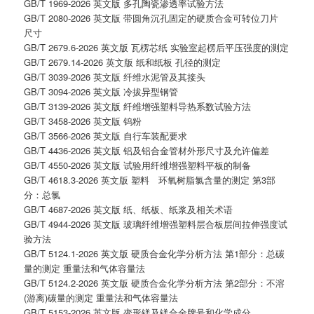
GB/T 1969-2026 英文版 多孔陶瓷渗透率试验方法
GB/T 2080-2026 英文版 带圆角沉孔固定的硬质合金可转位刀片
尺寸
GB/T 2679.6-2026 英文版 瓦楞芯纸 实验室起楞后平压强度的测定
GB/T 2679.14-2026 英文版 纸和纸板 孔径的测定
GB/T 3039-2026 英文版 纤维水泥管及其接头
GB/T 3094-2026 英文版 冷拔异型钢管
GB/T 3139-2026 英文版 纤维增强塑料导热系数试验方法
GB/T 3458-2026 英文版 钨粉
GB/T 3566-2026 英文版 自行车装配要求
GB/T 4436-2026 英文版 铝及铝合金管材外形尺寸及允许偏差
GB/T 4550-2026 英文版 试验用纤维增强塑料平板的制备
GB/T 4618.3-2026 英文版 塑料 环氧树脂氯含量的测定 第3部
分：总氯
GB/T 4687-2026 英文版 纸、纸板、纸浆及相关术语
GB/T 4944-2026 英文版 玻璃纤维增强塑料层合板层间拉伸强度试
验方法
GB/T 5124.1-2026 英文版 硬质合金化学分析方法 第1部分：总碳
量的测定 重量法和气体容量法
GB/T 5124.2-2026 英文版 硬质合金化学分析方法 第2部分：不溶
(游离)碳量的测定 重量法和气体容量法
GB/T 5153-2026 英文版 变形镁及镁合金牌号和化学成分