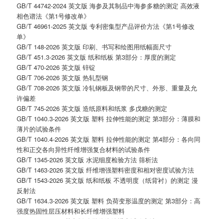
GB/T 44742-2024 英文版 海参及其制品中海参多糖的测定 高效液
相色谱法《第1号修改单》
GB/T 46961-2025 英文版 专利密集型产品评价方法《第1号修改
单》
GB/T 148-2026 英文版 印刷、书写和绘图用纸幅面尺寸
GB/T 451.3-2026 英文版 纸和纸板 第3部分：厚度的测定
GB/T 470-2026 英文版 锌锭
GB/T 706-2026 英文版 热轧型钢
GB/T 708-2026 英文版 冷轧钢板及钢带的尺寸、外形、重量及允
许偏差
GB/T 745-2026 英文版 造纸原料和纸浆 多戊糖的测定
GB/T 1040.3-2026 英文版 塑料 拉伸性能的测定 第3部分：薄膜和
薄片的试验条件
GB/T 1040.4-2026 英文版 塑料 拉伸性能的测定 第4部分：各向同
性和正交各向异性纤维增强复合材料的试验条件
GB/T 1345-2026 英文版 水泥细度检验方法 筛析法
GB/T 1463-2026 英文版 纤维增强塑料密度和相对密度试验方法
GB/T 1543-2026 英文版 纸和纸板 不透明度（纸背衬）的测定 漫
反射法
GB/T 1634.3-2026 英文版 塑料 负荷变形温度的测定 第3部分：高
强度热固性层压材料和长纤维增强塑料