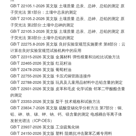
GB/T 22105.1-2026 英文版 土壤质量 总汞、总砷、总铅的测定 原
子荧光法 第1部分：土壤中总汞的测定
GB/T 22105.2-2026 英文版 土壤质量 总汞、总砷、总铅的测定 原
子荧光法 第2部分:土壤中总砷的测定
GB/T 22105.3-2026 英文版 土壤质量 总汞、总砷、总铅的测定 原
子荧光法 第3部分:土壤中总铅的测定
GB/T 22275.8-2026 英文版 良好实验室规范实施要求 第8部分：云
计算在良好实验室规范试验机构中的应用
GB/T 22315-2026 英文版 金属材料 弹性模量和泊松比试验方法
GB/T 22465-2026 英文版 红花籽油
GB/T 22478-2026 英文版 葡萄籽油
GB/T 22755-2026 英文版 卡压式铜管路连接件
GB/T 22788-2026 英文版 玩具及儿童用品材料中总铅含量的测定
GB/T 22931-2026 英文版 皮革和毛皮 化学试验 邻苯二甲酸酯含量
的测定
GB/T 23353-2026 英文版 梨干 技术规格和试验方法
GB/T 23834.7-2026 英文版 硫酸亚锡化学分析方法 第7部分：铜、
铅、砷、铁、锑、钾、钠、钙、镁含量的测定 电感耦合等离子体
发射光谱法（ICP-OES）
GB/T 23937-2026 英文版 工业硫氢化钠
GB/T 24150-2026 英文版 塑料 阻燃抗冲击聚苯乙烯专用料