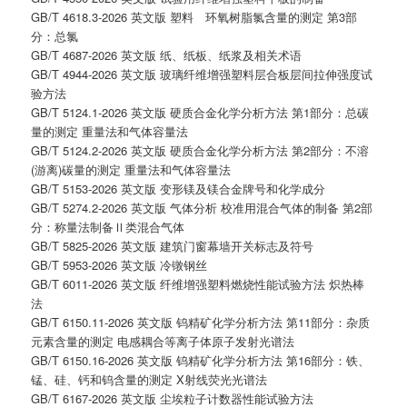
GB/T 4618.3-2026 英文版 塑料 环氧树脂氯含量的测定 第3部
分：总氯
GB/T 4687-2026 英文版 纸、纸板、纸浆及相关术语
GB/T 4944-2026 英文版 玻璃纤维增强塑料层合板层间拉伸强度试
验方法
GB/T 5124.1-2026 英文版 硬质合金化学分析方法 第1部分：总碳
量的测定 重量法和气体容量法
GB/T 5124.2-2026 英文版 硬质合金化学分析方法 第2部分：不溶
(游离)碳量的测定 重量法和气体容量法
GB/T 5153-2026 英文版 变形镁及镁合金牌号和化学成分
GB/T 5274.2-2026 英文版 气体分析 校准用混合气体的制备 第2部
分：称量法制备Ⅱ类混合气体
GB/T 5825-2026 英文版 建筑门窗幕墙开关标志及符号
GB/T 5953-2026 英文版 冷镦钢丝
GB/T 6011-2026 英文版 纤维增强塑料燃烧性能试验方法 炽热棒
法
GB/T 6150.11-2026 英文版 钨精矿化学分析方法 第11部分：杂质
元素含量的测定 电感耦合等离子体原子发射光谱法
GB/T 6150.16-2026 英文版 钨精矿化学分析方法 第16部分：铁、
锰、硅、钙和钨含量的测定 X射线荧光光谱法
GB/T 6167-2026 英文版 尘埃粒子计数器性能试验方法