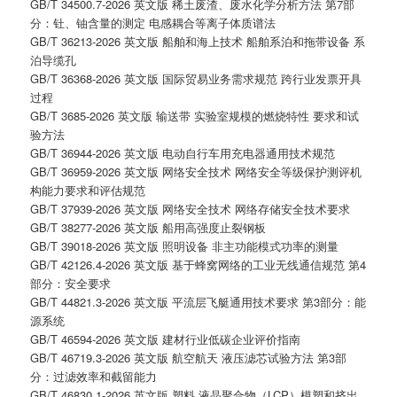
GB/T 34500.7-2026 英文版 稀土废渣、废水化学分析方法 第7部
分：钍、铀含量的测定 电感耦合等离子体质谱法
GB/T 36213-2026 英文版 船舶和海上技术 船舶系泊和拖带设备 系
泊导缆孔
GB/T 36368-2026 英文版 国际贸易业务需求规范 跨行业发票开具
过程
GB/T 3685-2026 英文版 输送带 实验室规模的燃烧特性 要求和试
验方法
GB/T 36944-2026 英文版 电动自行车用充电器通用技术规范
GB/T 36959-2026 英文版 网络安全技术 网络安全等级保护测评机
构能力要求和评估规范
GB/T 37939-2026 英文版 网络安全技术 网络存储安全技术要求
GB/T 38277-2026 英文版 船用高强度止裂钢板
GB/T 39018-2026 英文版 照明设备 非主功能模式功率的测量
GB/T 42126.4-2026 英文版 基于蜂窝网络的工业无线通信规范 第4
部分：安全要求
GB/T 44821.3-2026 英文版 平流层飞艇通用技术要求 第3部分：能
源系统
GB/T 46594-2026 英文版 建材行业低碳企业评价指南
GB/T 46719.3-2026 英文版 航空航天 液压滤芯试验方法 第3部
分：过滤效率和截留能力
GB/T 46830.1-2026 英文版 塑料 液晶聚合物（LCP）模塑和挤出