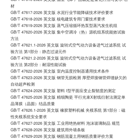
材
GB/T 47617-2026 英文版 水泥行业节能降碳技术评价要求
GB/T 47618-2026 英文版 核电建筑专用门窗技术要求
GB/T 47619-2026 英文版 蒸气压缩循环热泵型蒸汽发生机组
GB/T 47620-2026 英文版 集中空调冷（热）源机组系统能效试验
方法
GB/T 47621.1-2026 英文版 旋转式空气动力设备进气过滤系统 试
验方法 第1部分：静态过滤元件
GB/T 47621.2-2026 英文版 旋转式空气动力设备进气过滤系统 试
验方法 第2部分：耐湿性能试验
GB/T 47622-2026 英文版 室内温度控制器通用技术条件
GB/T 47623-2026 英文版 钢管无损检测 厚壁焊接钢管焊缝缺欠的
自动超声检测
GB/T 47624-2026 英文版 塑料 I型平面应变止裂韧度的测定
GB/T 47625-2026 英文版 精细陶瓷 平行光束X射线衍射法测定单
晶薄膜（晶圆）结晶质量
GB/T 47626.1-2026 英文版 橡胶塑料机械 夹模系统 第1部分：磁
性夹模系统安全要求
GB/T 47627-2026 英文版 工业用绝热材料 泡沫玻璃制品 规范
GB/T 47628-2026 英文版 建筑用外墙条板
GB/T 47629-2026 英文版 钢筋混凝土用钢筋质量评价方案