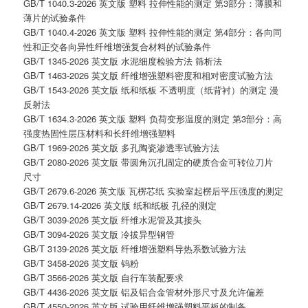
GB/T 1040.3-2026 英文版 塑料 拉伸性能的测定 第3部分：薄膜和
薄片的试验条件
GB/T 1040.4-2026 英文版 塑料 拉伸性能的测定 第4部分：各向同
性和正交各向异性纤维增强复合材料的试验条件
GB/T 1345-2026 英文版 水泥细度检验方法 筛析法
GB/T 1463-2026 英文版 纤维增强塑料密度和相对密度试验方法
GB/T 1543-2026 英文版 纸和纸板 不透明度（纸背衬）的测定 漫
反射法
GB/T 1634.3-2026 英文版 塑料 负荷变形温度的测定 第3部分：高
强度热固性层压材料和长纤维增强塑料
GB/T 1969-2026 英文版 多孔陶瓷渗透率试验方法
GB/T 2080-2026 英文版 带圆角沉孔固定的硬质合金可转位刀片
尺寸
GB/T 2679.6-2026 英文版 瓦楞芯纸 实验室起楞后平压强度的测定
GB/T 2679.14-2026 英文版 纸和纸板 孔径的测定
GB/T 3039-2026 英文版 纤维水泥管及其接头
GB/T 3094-2026 英文版 冷拔异型钢管
GB/T 3139-2026 英文版 纤维增强塑料导热系数试验方法
GB/T 3458-2026 英文版 钨粉
GB/T 3566-2026 英文版 自行车装配要求
GB/T 4436-2026 英文版 铝及铝合金管材外形尺寸及允许偏差
GB/T 4550-2026 英文版 试验用纤维增强塑料平板的制备