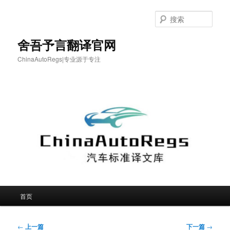
跳
至
搜
主
索
内
舍吾予言翻译官网
容
ChinaAutoRegs|专业源于专注
区
域
主
首页
页
文
←
上一篇
下一篇
→