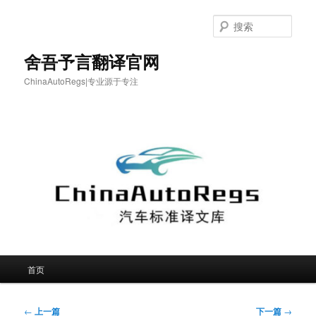
跳
至
搜
主
索
内
舍吾予言翻译官网
容
ChinaAutoRegs|专业源于专注
区
域
主
首页
页
文
←
上一篇
下一篇
→