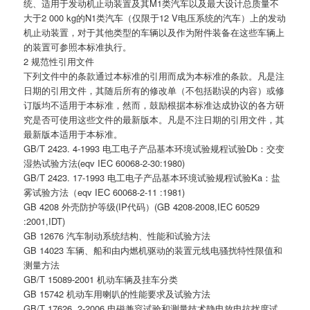
统、适用于发动机止动装置及其M1类汽车以及最大设计总质量不
大于2 000 kg的N1类汽车（仅限于12 V电压系统的汽车）上的发动
机止动装置，对于其他类型的车辆以及作为附件装备在这些车辆上
的装置可参照本标准执行。
2 规范性引用文件
下列文件中的条款通过本标准的引用而成为本标准的条款。凡是注
日期的引用文件，其随后所有的修改单（不包括勘误的内容）或修
订版均不适用于本标准，然而，鼓励根据本标准达成协议的各方研
究是否可使用这些文件的最新版本。凡是不注日期的引用文件，其
最新版本适用于本标准。
GB/T 2423. 4-1993 电工电子产品基本环境试验规程试验Db：交变
湿热试验方法(eqv IEC 60068-2-30:1980)
GB/T 2423. 17-1993 电工电子产品基本环境试验规程试验Ka：盐
雾试验方法（eqv IEC 60068-2-11 :1981)
GB 4208 外壳防护等级(IP代码）(GB 4208-2008,IEC 60529
:2001,IDT)
GB 12676 汽车制动系统结构、性能和试验方法
GB 14023 车辆、船和由内燃机驱动的装置元线电骚扰特性限值和
测量方法
GB/T 15089-2001 机动车辆及挂车分类
GB 15742 机动车用喇叭的性能要求及试验方法
GB/T 17626. 2-2006 电磁兼容试验和测量技术静电放电抗扰度试