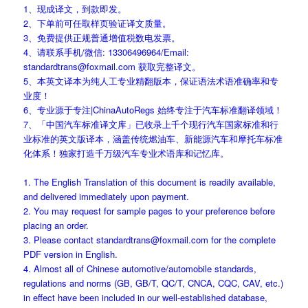
1、现成译文，到款即发。
2、下单前可任取样页验证译文质量。
3、免费提供正规普通增值税数电发票。
4、请联系手机/微信: 13306496964/Email:
standardtrans@foxmail.com 获取完整译文。
5、本英文译本为纯人工专业精翻版本，保证语法术语准确率和专
业度！
6、专业源于专注|ChinaAutoRegs 始终专注于汽车标准翻译领域！
7、「中国汽车标准译文库」已收录上千个现行汽车国家标准和行
业标准的英文版译本，涵盖传统燃油车、新能源汽车和摩托车标准
化体系！独家打造千万级汽车专业术语库和记忆库。
1. The English Translation of this document is readily available,
and delivered immediately upon payment.
2. You may request for sample pages to your preference before
placing an order.
3. Please contact standardtrans@foxmail.com for the complete
PDF version in English.
4. Almost all of Chinese automotive/automobile standards,
regulations and norms (GB, GB/T, QC/T, CNCA, CQC, CAV, etc.)
in effect have been included in our well-established database,