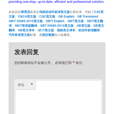
providing one-stop, up-to-date, efficient and professional solution.
此条目由
管理员
发表在
传统机动车标准英文版
分类目录，并贴了
CAV英
文版
、
CNCA英文版
、
CQC英文版
、
GB English
、
GB Translated
、
GB/T 25985-2010英文版
、
GB/T English
、
GB/T英文版
、
GB/T英文翻
译
、
GB/T英语版翻译
、
GBT 25985-2010英文版
、
GB英文版
、
GB英文
翻译
、
GB英文译本
、
QC/T英文版
、
国标英文译本
、
机动车标准翻译
、
汽车标准英文版
标签。将
固定链接
加入收藏夹。
发表回复
*
您的邮箱地址不会被公开。
必填项已用
标注
*
评论