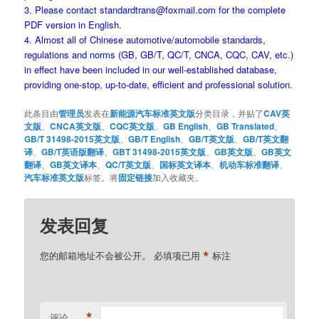
3. Please contact standardtrans@foxmail.com for the complete
PDF version in English.
4. Almost all of Chinese automotive/automobile standards,
regulations and norms (GB, GB/T, QC/T, CNCA, CQC, CAV, etc.)
in effect have been included in our well-established database,
providing one-stop, up-to-date, efficient and professional solution.
此条目由
管理员
发表在
新能源汽车标准英文版
分类目录，并贴了
CAV英
文版
、
CNCA英文版
、
CQC英文版
、
GB English
、
GB Translated
、
GB/T 31498-2015英文版
、
GB/T English
、
GB/T英文版
、
GB/T英文翻
译
、
GB/T英语版翻译
、
GBT 31498-2015英文版
、
GB英文版
、
GB英文
翻译
、
GB英文译本
、
QC/T英文版
、
国标英文译本
、
机动车标准翻译
、
汽车标准英文版
标签。将
固定链接
加入收藏夹。
发表回复
*
您的邮箱地址不会被公开。
必填项已用
标注
*
评论