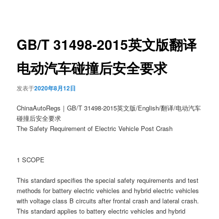
章
导
航
GB/T 31498-2015英文版翻译
电动汽车碰撞后安全要求
发表于
2020年8月12日
ChinaAutoRegs｜GB/T 31498-2015英文版/English/翻译/电动汽车
碰撞后安全要求
The Safety Requirement of Electric Vehicle Post Crash
1 SCOPE
This standard specifies the special safety requirements and test
methods for battery electric vehicles and hybrid electric vehicles
with voltage class B circuits after frontal crash and lateral crash.
This standard applies to battery electric vehicles and hybrid