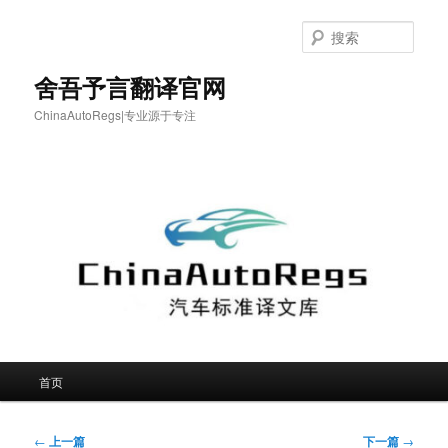
跳
至
搜
主
索
内
舍吾予言翻译官网
容
ChinaAutoRegs|专业源于专注
区
域
主
首页
页
文
←
上一篇
下一篇
→