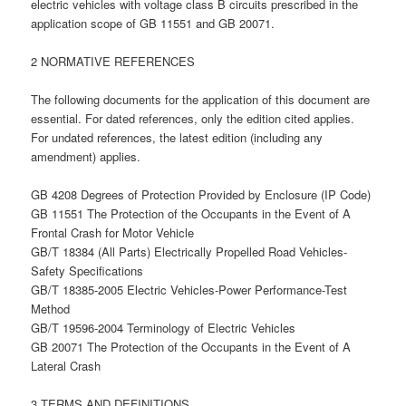
electric vehicles with voltage class B circuits prescribed in the
application scope of GB 11551 and GB 20071.
2 NORMATIVE REFERENCES
The following documents for the application of this document are
essential. For dated references, only the edition cited applies.
For undated references, the latest edition (including any
amendment) applies.
GB 4208 Degrees of Protection Provided by Enclosure (IP Code)
GB 11551 The Protection of the Occupants in the Event of A
Frontal Crash for Motor Vehicle
GB/T 18384 (All Parts) Electrically Propelled Road Vehicles-
Safety Specifications
GB/T 18385-2005 Electric Vehicles-Power Performance-Test
Method
GB/T 19596-2004 Terminology of Electric Vehicles
GB 20071 The Protection of the Occupants in the Event of A
Lateral Crash
3 TERMS AND DEFINITIONS