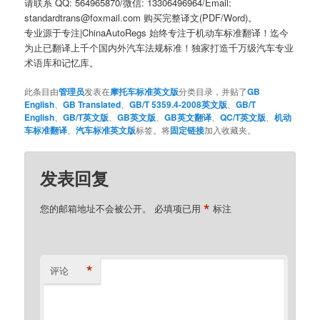
请联系 QQ: 564965870/微信: 13306496964/Email:
standardtrans@foxmail.com 购买完整译文(PDF/Word)。
专业源于专注|ChinaAutoRegs 始终专注于机动车标准翻译！迄今
为止已翻译上千个国内外汽车法规标准！独家打造千万级汽车专业
术语库和记忆库。
此条目由
管理员
发表在
摩托车标准英文版
分类目录，并贴了
GB
English
、
GB Translated
、
GB/T 5359.4-2008英文版
、
GB/T
English
、
GB/T英文版
、
GB英文版
、
GB英文翻译
、
QC/T英文版
、
机动
车标准翻译
、
汽车标准英文版
标签。将
固定链接
加入收藏夹。
发表回复
*
您的邮箱地址不会被公开。
必填项已用
标注
*
评论