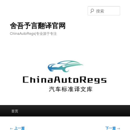
跳
至
搜
主
索
内
舍吾予言翻译官网
容
ChinaAutoRegs|专业源于专注
区
域
主
首页
页
文
←
上一篇
下一篇
→