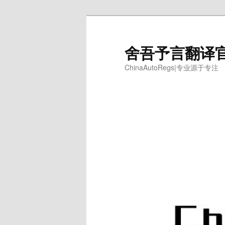
跳
至
主
舍吾予言翻译
内
ChinaAutoRegs|专业源于专注
容
区
域