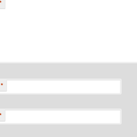
*
*
*