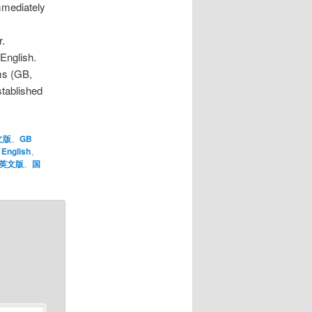
immediately
r.
English.
ms (GB,
stablished
文版
、
GB
 English
、
T英文版
、
国