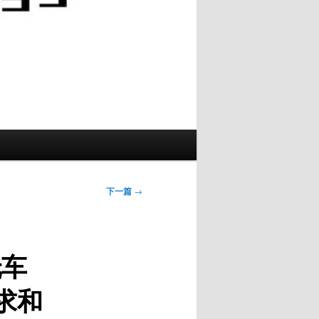
下一篇
→
托车
求和