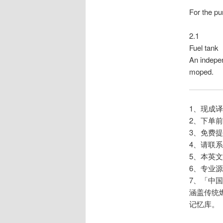
For the pu
2.1
Fuel tank
An indepen
moped.
1、现成
2、下单
3、免费
4、请联系手机
5、本英
6、专业源
7、「中
涵盖传统
记忆库。