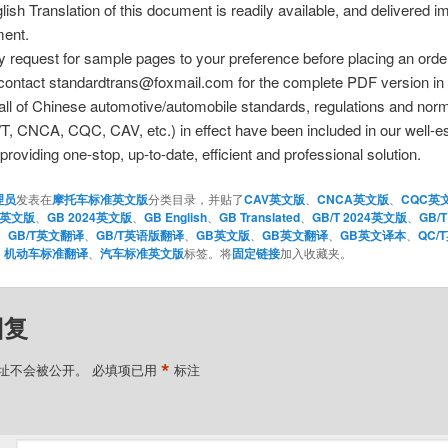
lish Translation of this document is readily available, and delivered 
ent.
 request for sample pages to your preference before placing an orde
contact standardtrans@foxmail.com for the complete PDF version in 
all of Chinese automotive/automobile standards, regulations and nor
, CNCA, CQC, CAV, etc.) in effect have been included in our well-e
providing one-stop, up-to-date, efficient and professional solution.
理员
发表在
摩托车标准英文版
分类目录，并贴了
CAV英文版
、
CNCA英文版
、
CQC英
04英文版
、
GB 2024英文版
、
GB English
、
GB Translated
、
GB/T 2024英文版
、
GB/T
、
GB/T英文翻译
、
GB/T英语版翻译
、
GB英文版
、
GB英文翻译
、
GB英文译本
、
QC/
、
机动车标准翻译
、
汽车标准英文版
标签。将
固定链接
加入收藏夹。
回复
*
址不会被公开。
必填项已用
标注