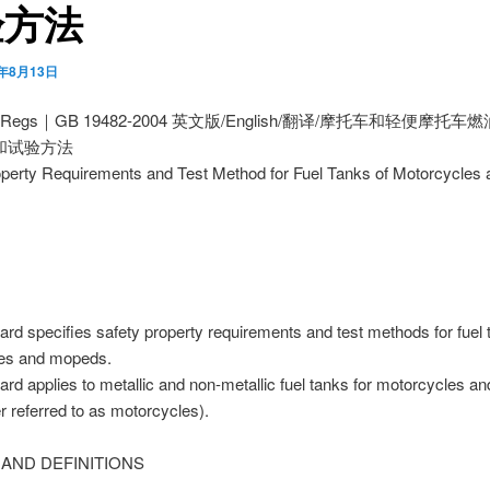
验方法
0年8月13日
utoRegs｜GB 19482-2004 英文版/English/翻译/摩托车和轻便摩托
和试验方法
operty Requirements and Test Method for Fuel Tanks of Motorcycles 
ard specifies safety property requirements and test methods for fuel 
es and mopeds.
ard applies to metallic and non-metallic fuel tanks for motorcycles 
er referred to as motorcycles).
 AND DEFINITIONS