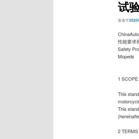
试
发表于
202
ChinaA
性能要求
Safety Pr
Mopeds
1 SCOPE
This stand
motorcycl
This stand
(hereinaft
2 TERMS