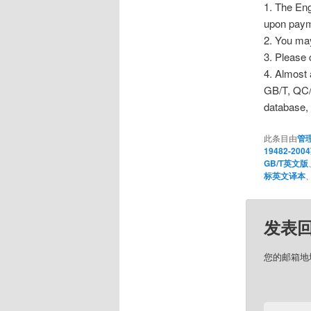
1. The Eng
upon paym
2. You may
3. Please 
4. Almost 
GB/T, QC/T
database, 
此条目由
管
19482-20
GB/T英文版
标英文译本
发表
您的邮箱地