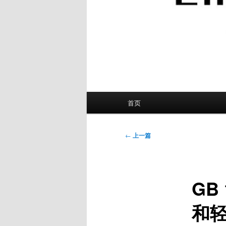
主
首页
页
文
←
上一篇
章
导
航
GB
和