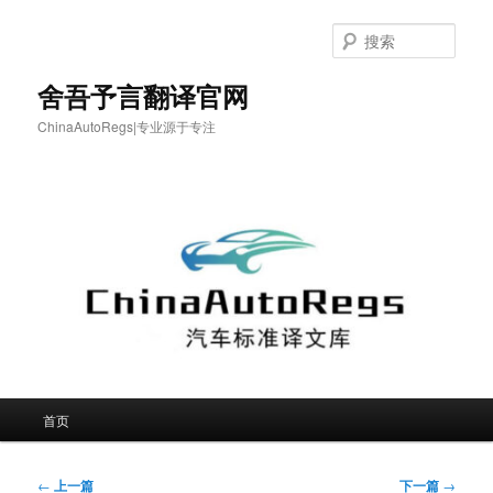
跳
至
搜
主
索
内
舍吾予言翻译官网
容
ChinaAutoRegs|专业源于专注
区
域
主
首页
页
文
←
上一篇
下一篇
→