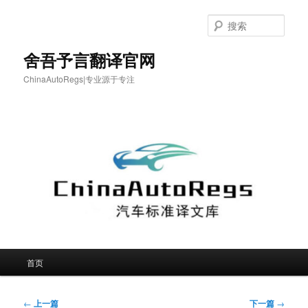
跳
至
搜
主
索
内
舍吾予言翻译官网
容
ChinaAutoRegs|专业源于专注
区
域
主
首页
页
文
←
上一篇
下一篇
→