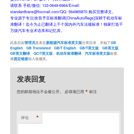
请联系 手机/微信: 133-0649-6964/Email:
standardtrans@foxmail.com/QQ: 564965870 购买完整译文。
专业源于专注|舍吾予言标准翻译[ChinaAutoRegs]深耕于机动车标
准翻译！迄今为止已翻译上千个国内外汽车法规标准！独家打造千
万级汽车专业术语库和记忆库。
此条目由
管理员
发表在
新能源汽车标准英文版
分类目录，并贴了
GB
English
、
GB Translated
、
GB/T English
、
GB/T英文版
、
GB英文版
、
GB英文翻译
、
QC/T英文版
、
机动车标准翻译
、
汽车标准英文版
标签。
将
固定链接
加入收藏夹。
发表回复
*
您的邮箱地址不会被公开。
必填项已用
标注
*
评论