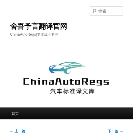
跳
至
搜
主
索
内
舍吾予言翻译官网
容
ChinaAutoRegs|专业源于专注
区
域
主
首页
页
文
←
上一篇
下一篇
→