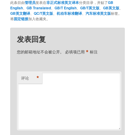
此条目由
管理员
发表在
非正式标准英文译本
分类目录，并贴了
GB
English
、
GB Translated
、
GB/T English
、
GB/T英文版
、
GB英文版
、
GB英文翻译
、
QC/T英文版
、
机动车标准翻译
、
汽车标准英文版
标签。
将
固定链接
加入收藏夹。
发表回复
*
您的邮箱地址不会被公开。
必填项已用
标注
*
评论