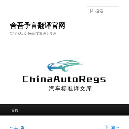
跳
至
搜
主
索
内
舍吾予言翻译官网
容
ChinaAutoRegs|专业源于专注
区
域
主
首页
页
文
←
上一篇
下一篇
→