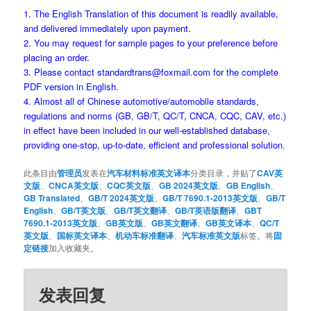
1. The English Translation of this document is readily available,
and delivered immediately upon payment.
2. You may request for sample pages to your preference before
placing an order.
3. Please contact standardtrans@foxmail.com for the complete
PDF version in English.
4. Almost all of Chinese automotive/automobile standards,
regulations and norms (GB, GB/T, QC/T, CNCA, CQC, CAV, etc.)
in effect have been included in our well-established database,
providing one-stop, up-to-date, efficient and professional solution.
此条目由
管理员
发表在
汽车材料标准英文译本
分类目录，并贴了
CAV英
文版
、
CNCA英文版
、
CQC英文版
、
GB 2024英文版
、
GB English
、
GB Translated
、
GB/T 2024英文版
、
GB/T 7690.1-2013英文版
、
GB/T
English
、
GB/T英文版
、
GB/T英文翻译
、
GB/T英语版翻译
、
GBT
7690.1-2013英文版
、
GB英文版
、
GB英文翻译
、
GB英文译本
、
QC/T
英文版
、
国标英文译本
、
机动车标准翻译
、
汽车标准英文版
标签。将
固
定链接
加入收藏夹。
发表回复