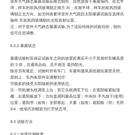
室外大气静态暴露试验应南北朝向，自然放置于暴露场内。在北半
球，样车的前风挡玻璃朝正南方 向；在南半球，样车的前风挡玻
璃朝正北方向。如无特殊要求室外大气跟踪太阳暴露试验应选择试
验样 车前风挡玻璃朝向太阳直射位置。
注：对于室外大气静态暴露试验,为了适应特殊的试验目的，朝向
也可任意调整。
9.2.2 暴露状态
暴露试验时应保证试验车之间的放置距离应不小于其相邻车辆高度
的 3 倍，且通风自由、且不相互 遮挡阳光。
除非另有规定，试验时所有车门、车窗和通风系统都应紧密关闭。
原则上，车内各部件应调整到尽
可能多的接受太阳辐射的使用状态。
注：司机侧头枕调至上位，其它头枕调至下位；左遮阳板紧贴顶
棚，右遮阳板放下；方向盘调到最高位置；中央扶 手为放下(使用)
位置；遮阳帘（如有）全部卷起，天窗（如有）遮阳板（帘）关闭
3/4；收缩式衣帽架为打开状态等。
9.3 试验方法
9.3.1 外观目测检查