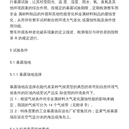
行暴露试验，让其经受阳光、温 度、湿度、雨水、氧、臭氧及其
他环境因素的综合作用。按规定的暴露试验期限，定期检测整车用
非金 属材料制品的外观和其他性能变化和金属材料制品的腐蚀变
化，从而评价整车试样耐自然环境大气老化 或腐蚀性能及操作使
用功能。
整车外观各种老化破坏现象的定义描述、检测项目与评价原则按附
录 A 的规定进行。
5 试验条件
5.1 暴露场地
5.1.1 暴露场地选择
暴露场地应选择在能代表某种气候类型的典型的有苛刻自然环境气
候条件的区域内或受试产品实 际使用的环境条件下。
注 1：根据气候条件对非金属材料大气老化腐蚀性能的影响来确
定，我国的气候可分为 14 个气候带（见附录 B）。
注 2：特殊需要的工业暴露场应设在厂矿密集区内；盐雾气候暴露
场应设在空气盐分浓的海边或海岛上。
5.1.2 标准暴露场地要求