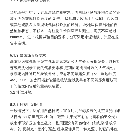
场地应平坦空旷，远离建筑物和树木，周围障碍物与场地边沿的距
离至少为该障碍物高度的 3 倍。 场地附近应无工厂烟囱、通风口
或其他能散发大量腐蚀气体和杂质的设施。 场地应保持当地的自
然植被状态，不积水，有植物生长则应经常割短，高度不应超过
200mm。 注：根据试验目的要求，也可采用水泥地板，并应在报
告中注明。
5.1.3 暴露场设备要求
暴露场内或邻近应设置气象要素观测和大气介质分析设备，以长期
连续观测记录主要的气象要素和 定期测定周围环境的大气成份。
暴露场内除通用气象设备外，应有不同暴露角度（5°、当地纬度、
45°、 90°）的太阳辐射能量接收装置以及具有不同暴露角度玻璃
下间接太阳辐射能量接收装置。
5.2 测试环境
5.2.1 外观目测环境
一般情况下，应采用自然日光，宜采用北半球多云的北空昼光（即
从日出 3h 后至日落 3h 前，避开 太阳光直射的北窗看的天空光）
或南半球多云的南空昼光，且周围没有彩色物体（如红砖墙或绿
树）的 反射光；整个试验过程中应使用同一种光源，其它条件也