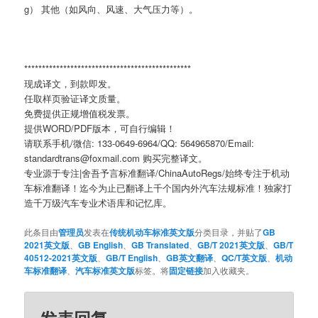
g） 其他（如风向、风速、大气压力等）。
***********************************************
现成译文，到款即发。
任取样页验证译文质量。
免费提供正规增值税发票。
提供WORD/PDF版本，可自行编辑！
请联系手机/微信: 133-0649-6964/QQ: 564965870/Email:
standardtrans@foxmail.com 购买完整译文。
专业源于专注|舍吾予言标准翻译/ChinaAutoRegs/始终专注于机动
车标准翻译！迄今为止已翻译上千个国内外汽车法规标准！独家打
造千万级汽车专业术语库和记忆库。
此条目由
管理员
发表在
传统机动车标准英文版
分类目录，并贴了
GB
2021英文版
、
GB English
、
GB Translated
、
GB/T 2021英文版
、
GB/T
40512-2021英文版
、
GB/T English
、
GB英文翻译
、
QC/T英文版
、
机动
车标准翻译
、
汽车标准英文版
标签。将
固定链接
加入收藏夹。
发表回复