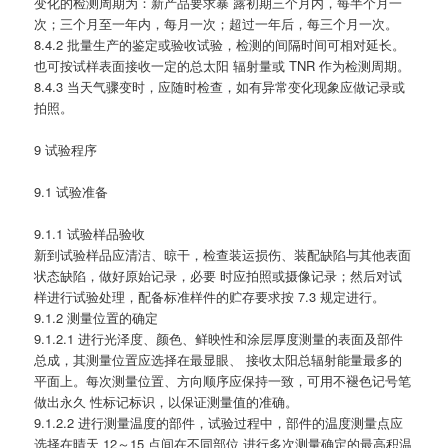
变化的检测周期为：新产品要求暴 露初期三个月内，每半个月一
次；三个月至一年内，每月一次；超过一年后，每三个月一次。
8.4.2 批量生产的鉴定或验收试验，检测的间隔时间可相对延长。
也可按试样表面接收一定的总太阳 辐射量或 TNR 作为检测周期。
8.4.3 当天气骤变时，应随时检查，如有异常变化现象应做记录或
拍照。
9 试验程序
9.1 试验准备
9.1.1 试验样品验收
新到试验样品应清洁、晾干，检查装运损伤、装配缺陷与其他表面
状态缺陷，做好原始记录，必要 时应拍照或摄像记录；然后对试
样进行试验处理，配备标准样件的贮存要求按 7.3 规定进行。
9.1.2 测量位置的确定
9.1.2.1 进行光泽度、颜色、鲜映性和涂层厚度测量的表面及部件
总成，其测量位置应选择在最显眼、 接收太阳总辐射能量最多的
平面上。每次测量位置、方向顺序应保持一致，可用不褪色记号笔
做出永久 性标记标识，以保证测量值的准确。
9.1.2.2 进行测量温度的部件，试验过程中，部件的温度测量点应
选择在晴天 12～15 点间在不同部位 进行多次测量确定的最高积温