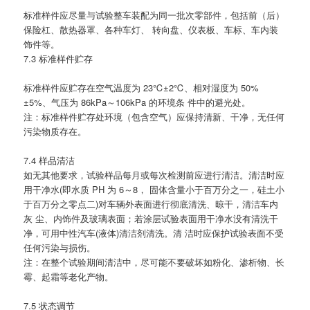
标准样件应尽量与试验整车装配为同一批次零部件，包括前（后）
保险杠、散热器罩、各种车灯、 转向盘、仪表板、车标、车内装
饰件等。
7.3 标准样件贮存
标准样件应贮存在空气温度为 23℃±2℃、相对湿度为 50%
±5%、气压为 86kPa～106kPa 的环境条 件中的避光处。
注：标准样件贮存处环境（包含空气）应保持清新、干净，无任何
污染物质存在。
7.4 样品清洁
如无其他要求，试验样品每月或每次检测前应进行清洁。清洁时应
用干净水(即水质 PH 为 6～8， 固体含量小于百万分之一，硅土小
于百万分之零点二)对车辆外表面进行彻底清洗、晾干，清洁车内
灰 尘、内饰件及玻璃表面；若涂层试验表面用干净水没有清洗干
净，可用中性汽车(液体)清洁剂清洗。清 洁时应保护试验表面不受
任何污染与损伤。
注：在整个试验期间清洁中，尽可能不要破坏如粉化、渗析物、长
霉、起霜等老化产物。
7.5 状态调节