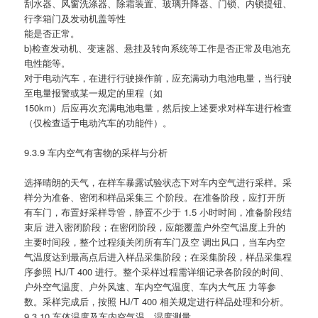
刮水器、风窗洗涤器、除霜装置、玻璃升降器、门锁、内锁提钮、
行李箱门及发动机盖等性
能是否正常。
b)检查发动机、变速器、悬挂及转向系统等工作是否正常及电池充
电性能等。
对于电动汽车，在进行行驶操作前，应充满动力电池电量，当行驶
至电量报警或某一规定的里程（如
150km）后应再次充满电池电量，然后按上述要求对样车进行检查
（仅检查适于电动汽车的功能件）。
9.3.9 车内空气有害物的采样与分析
选择晴朗的天气，在样车暴露试验状态下对车内空气进行采样。采
样分为准备、密闭和样品采集三 个阶段。在准备阶段，应打开所
有车门，布置好采样导管，静置不少于 1.5 小时时间，准备阶段结
束后 进入密闭阶段；在密闭阶段，应能覆盖户外空气温度上升的
主要时间段，整个过程须关闭所有车门及空 调出风口，当车内空
气温度达到最高点后进入样品采集阶段；在采集阶段，样品采集程
序参照 HJ/T 400 进行。整个采样过程需详细记录各阶段的时间、
户外空气温度、户外风速、车内空气温度、车内大气压 力等参
数。采样完成后，按照 HJ/T 400 相关规定进行样品处理和分析。
9.3.10 车体温度及车内空气温、湿度测量