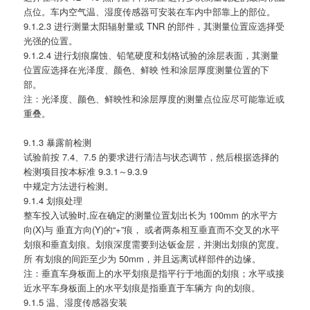
点位。车内空气温、湿度传感器可安装在车内中部靠上的部位。
9.1.2.3 进行测量太阳辐射量或 TNR 的部件，其测量位置应选择受
光强的位置。
9.1.2.4 进行划痕腐蚀、铅笔硬度和划格试验的涂层表面，其测量
位置应选择在光泽度、颜色、鲜映 性和涂层厚度测量位置的下
部。
注：光泽度、颜色、鲜映性和涂层厚度的测量点位应尽可能靠近或
重叠。
9.1.3 暴露前检测
试验前按 7.4、7.5 的要求进行清洁与状态调节，然后根据选择的
检测项目按本标准 9.3.1～9.3.9
中规定方法进行检测。
9.1.4 划痕处理
整车投入试验时,应在确定的测量位置划出长为 100mm 的水平方
向(X)与 垂直方向(Y)的“+”痕， 或者两条相互垂直而不交叉的水平
划痕和垂直划痕。划痕深度需要到达钣金层，并测出划痕的宽度。
所 有划痕的间距至少为 50mm，并且远离试样部件的边缘。
注：垂直车身板面上的水平划痕是指平行于地面的划痕；水平或接
近水平车身板面上的水平划痕是指垂直于车辆方 向的划痕。
9.1.5 温、湿度传感器安装