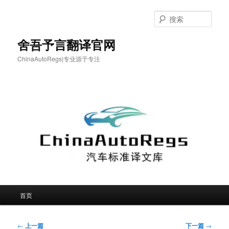
跳
至
搜
主
索
内
舍吾予言翻译官网
容
ChinaAutoRegs|专业源于专注
区
域
主
首页
页
文
←
上一篇
下一篇
→