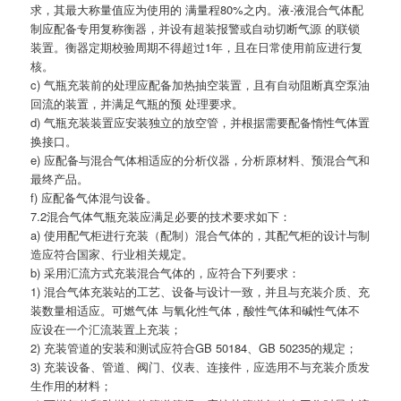
求，其最大称量值应为使用的 满量程80%之内。液-液混合气体配
制应配备专用复称衡器，并设有超装报警或自动切断气源 的联锁
装置。衡器定期校验周期不得超过1年，且在日常使用前应进行复
核。
c) 气瓶充装前的处理应配备加热抽空装置，且有自动阻断真空泵油
回流的装置，并满足气瓶的预 处理要求。
d) 气瓶充装装置应安装独立的放空管，并根据需要配备惰性气体置
换接口。
e) 应配备与混合气体相适应的分析仪器，分析原材料、预混合气和
最终产品。
f) 应配备气体混勻设备。
7.2混合气体气瓶充装应满足必要的技术要求如下：
a) 使用配气柜进行充装（配制）混合气体的，其配气柜的设计与制
造应符合国家、行业相关规定。
b) 采用汇流方式充装混合气体的，应符合下列要求：
1) 混合气体充装站的工艺、设备与设计一致，并且与充装介质、充
装数量相适应。可燃气体 与氧化性气体，酸性气体和碱性气体不
应设在一个汇流装置上充装；
2) 充装管道的安装和测试应符合GB 50184、GB 50235的规定；
3) 充装设备、管道、阀门、仪表、连接件，应选用不与充装介质发
生作用的材料；