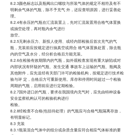
8.2.3颜色标志以及瓶阀出口螺纹与所装气体的规定不相符及有不
明剩余气体的气瓶，除不予充气 外，还应查明原因，进行妥善处
理。
8.2.4有余压的气瓶在汇流装置上，先对汇流装置用合格气体置换
或抽空处理，再对瓶内余气进行
放空。
8.2.5无剩余压力、新投人使用、或经内部检验后首次充气的气
瓶，充装前应按规定进行抽真空或用合 格气体置换处置，除去瓶
内的空气及水分，经分析合格后方能充装。
8.2.6在检验有效期限内的气瓶，如外观检查发现有重大缺陷或对
内部状况有怀疑的气瓶、发生交通 事故车上运输的气瓶、瓶阀及
其他附件，应先送经有关部门许可的检验机构，按规定进行技术检
验与评 定，合格后方可重新使用。库存和停用时间超过一个检验
周期的气瓶，启用前应进行定期检验。
8.2.7国外进口的气瓶，要求在我国境内充气时，应先由特种设备
安全监察机构认可的检验机构进行
检验。
8.2.8经检查不合格(包括待处理）的气瓶应与合格气瓶隔离存放，
有明显标记。
8.3 充装
8.3.1瓶装混合气体中的组分或杂质含量应符合相应气体标准的要