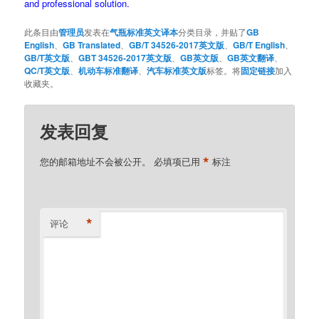
and professional solution.
此条目由
管理员
发表在
气瓶标准英文译本
分类目录，并贴了
GB
English
、
GB Translated
、
GB/T 34526-2017英文版
、
GB/T English
、
GB/T英文版
、
GBT 34526-2017英文版
、
GB英文版
、
GB英文翻译
、
QC/T英文版
、
机动车标准翻译
、
汽车标准英文版
标签。将
固定链接
加入
收藏夹。
发表回复
*
您的邮箱地址不会被公开。
必填项已用
标注
*
评论