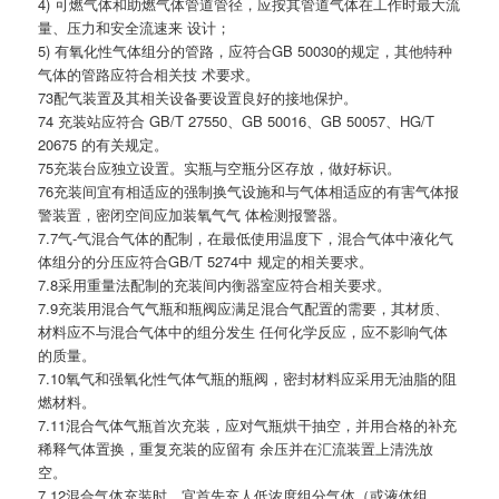
4) 可燃气体和助燃气体管道管径，应按其管道气体在工作时最大流
量、压力和安全流速来 设计；
5) 有氧化性气体组分的管路，应符合GB 50030的规定，其他特种
气体的管路应符合相关技 术要求。
73配气装置及其相关设备要设置良好的接地保护。
74 充装站应符合 GB/T 27550、GB 50016、GB 50057、HG/T
20675 的有关规定。
75充装台应独立设置。实瓶与空瓶分区存放，做好标识。
76充装间宜有相适应的强制换气设施和与气体相适应的有害气体报
警装置，密闭空间应加装氧气气 体检测报警器。
7.7气-气混合气体的配制，在最低使用温度下，混合气体中液化气
体组分的分压应符合GB/T 5274中 规定的相关要求。
7.8采用重量法配制的充装间内衡器室应符合相关要求。
7.9充装用混合气气瓶和瓶阀应满足混合气配置的需要，其材质、
材料应不与混合气体中的组分发生 任何化学反应，应不影响气体
的质量。
7.10氧气和强氧化性气体气瓶的瓶阀，密封材料应采用无油脂的阻
燃材料。
7.11混合气体气瓶首次充装，应对气瓶烘干抽空，并用合格的补充
稀释气体置换，重复充装的应留有 余压并在汇流装置上清洗放
空。
7.12混合气体充装时，宜首先充人低浓度组分气体（或液体组