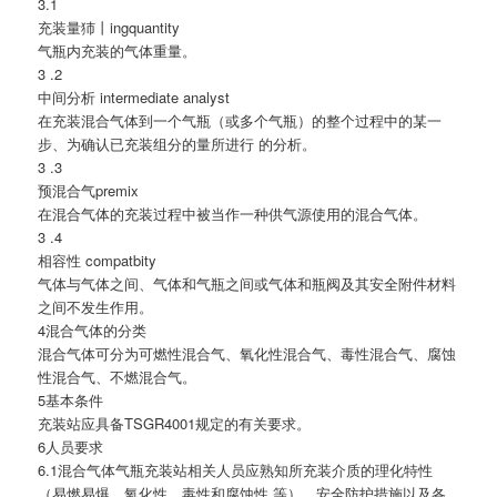
3.1
充装量犻丨ingquantity
气瓶内充装的气体重量。
3 .2
中间分析 intermediate analyst
在充装混合气体到一个气瓶（或多个气瓶）的整个过程中的某一
步、为确认已充装组分的量所进行 的分析。
3 .3
预混合气premix
在混合气体的充装过程中被当作一种供气源使用的混合气体。
3 .4
相容性 compatbity
气体与气体之间、气体和气瓶之间或气体和瓶阀及其安全附件材料
之间不发生作用。
4混合气体的分类
混合气体可分为可燃性混合气、氧化性混合气、毒性混合气、腐蚀
性混合气、不燃混合气。
5基本条件
充装站应具备TSGR4001规定的有关要求。
6人员要求
6.1混合气体气瓶充装站相关人员应熟知所充装介质的理化特性
（易燃易爆、氧化性、毒性和腐蚀性 等）、安全防护措施以及各