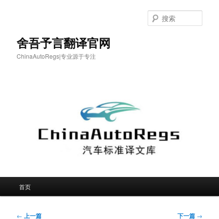
跳
至
搜
主
索
内
舍吾予言翻译官网
容
ChinaAutoRegs|专业源于专注
区
域
主
首页
页
文
←
上一篇
下一篇
→