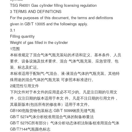
TSG R4001 Gas cylinder filling licensing regulation
3 TERMS AND DEFINITIONS
For the purposes of this document, the terms and definitions
given in GB/T 13005 and the followings apply.
3.1
Filling quantity
Weight of gas filled in the cylinder
1范围
本标准规定了混合气体气瓶充装站的术语和定义、基本条件、人员
要求、设备设施及技术要求、混合 气体气瓶充装、应急管理、包
装、标志及贮运。
本标准适用于配制气-气混合、液-液混合气体的气瓶充装。其他特
殊用途的混合气体的气瓶充装 可参照本标准进行。
2规范性引用文件
下列文件对于本文件的应用是必不可少的。凡是注日期的引用文
件，仅注日期的版本适用于本文 件。凡是不注日期的引用文件，
其最新版本(包括所有的修改单）适用于本文件。
GB190危险货物包装标志 GB/T 5099钢质无缝气瓶
GB/T 5274气体分析校准用混合气体的制备称量法
GB/T 5275C所有部分）气体分析动态体积法制备校准用混合气体
GB/T7144气瓶颜色标志