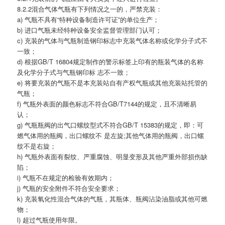
8.2.2混合气体气瓶有下列情况之一的，严禁充装：
a) 气瓶不具有“特种设备制造许可证”的单位生产；
b) 进口气瓶未经特种设备安全监督管理部门认可；
c) 充装的气体与气瓶制造钢印标志中充装气体名称或化学分子式不
一致；
d) 根据GB/T 16804规定制作的警示标签上印有的瓶装气体的名称
及化学分子式与气瓶钢印标 志不一致；
e) 将要充装的气瓶不是本充装站自有产权气瓶或其他充装站托管的
气瓶；
f) 气瓶外表面的颜色标志不符合GB/T7144的规定，且不清晰易
认；
g) 气瓶瓶阀的出气口螺纹型式不符合GB/T 15383的规定，即：可
燃气体用的瓶阀，出口螺纹不 是左旋;其他气体用的瓶阀，出口螺
纹不是右旋；
h) 气瓶外表面有裂纹、严重腐蚀、明显变形及其他严重外部损伤缺
陷；
i) 气瓶不在规定的检验有效期内；
j) 气瓶的安全附件不符合安全要求；
k) 充装氧化性混合气体的气瓶，其瓶体、瓶阀沾染油脂或其他可燃
物；
l) 超过气瓶使用年限。