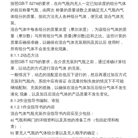
按照GB/T 5274的要求，在向气瓶内充人一定已知浓度的组分气体
的前后称量气瓶，由两次 称量的质量读数之差确定充人气瓶内气
体组分的质量。按此方法充人各种组分气体，便完成 混合气体充
装。
混合气体中每各组分的质量浓度（摩尔浓度），为该组分气体的质
量（摩尔数）与所有组分气体 质量(摩尔数)总和之比。这些计算的
质量应确保准确，以确保在混合气体充装期间及其以后 使用时，
所有组分气体不会发生液化现象。
8.1.1.2动态方法
按照GB/T 5275的要求，在介质充装到气瓶之前，通过准确计算结
果，以动态的方式进行混合气体 的充装。
一般情况下，动态的混配是在低压下进行的，然后再通过加压方式
充装到气瓶内。系统中应有保证 在流量控制失效的情况下不可能
继续配制、充装的措施，以确保在混合气体加压后组分气体不发生
液化 现象，以及加压后混合气体的产品质量不发生变化。
8.1.2作业指导书编制、审批
8.1.2.1作业指导书的内容
混合气体气瓶充装作业指导书内容应至少包括：
a) 气瓶和阀门的详细资料以及其他的准备工作（包括处理和检
查）；
b) 要充人气瓶的气体组分量以及充人顺序的确定；