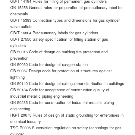
GB/T 14194 Rules for filling of permanent gas cylinders
GB 15258 General rules for preparation of precautionary label for
chemicals
GB/T 15383 Connection types and dimensions for gas cylinder
valve outlets
GB/T 16804 Precautionary labels for gas cylinders
GB/T 27550 Safety specification for filling station of gas
cylinders
GB 50016 Code of design on building fire protection and
prevention
GB 50030 Code for design of oxygen station
GB 50057 Design code for protection of structures against
lightning
GB 50140 Code for design of extinguisher distribution in buildings
GB 50184 Code for acceptance of construction quality of
industrial metallic piping engineering
GB 50235 Code for construction of industrial metallic piping
engineering
HG/T 20675 Rules of design of static grounding for enterprises in
chemical industry
TSG R0006 Supervision regulation on safety technology for gas
cylinder