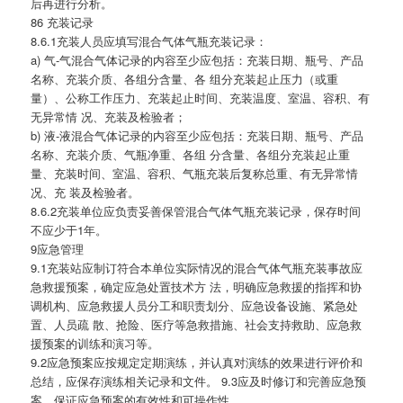
后再进行分析。
86 充装记录
8.6.1充装人员应填写混合气体气瓶充装记录：
a) 气-气混合气体记录的内容至少应包括：充装日期、瓶号、产品
名称、充装介质、各组分含量、各 组分充装起止压力（或重
量）、公称工作压力、充装起止时间、充装温度、室温、容积、有
无异常情 况、充装及检验者；
b) 液-液混合气体记录的内容至少应包括：充装日期、瓶号、产品
名称、充装介质、气瓶净重、各组 分含量、各组分充装起止重
量、充装时间、室温、容积、气瓶充装后复称总重、有无异常情
况、充 装及检验者。
8.6.2充装单位应负责妥善保管混合气体气瓶充装记录，保存时间
不应少于1年。
9应急管理
9.1充装站应制订符合本单位实际情况的混合气体气瓶充装事故应
急救援预案，确定应急处置技术方 法，明确应急救援的指挥和协
调机构、应急救援人员分工和职责划分、应急设备设施、紧急处
置、人员疏 散、抢险、医疗等急救措施、社会支持救助、应急救
援预案的训练和演习等。
9.2应急预案应按规定定期演练，并认真对演练的效果进行评价和
总结，应保存演练相关记录和文件。 9.3应及时修订和完善应急预
案，保证应急预案的有效性和可操作性。