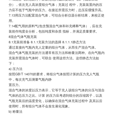
分），依次充人高浓度组分气体；充装过 程中，充装装置内的压
力应不低于气瓶中的压力。在接近所需压力时，总压应缓慢升高。
7.13用压力法配置混合气体，可结合分析仪器分析结果，来校正使
用。
7.14配气用的原料气(包含预混合气体和补充稀释气体），应在充
装前作纯度全分析，包括纯度和杂质 指标，并满足质量要求。
8混合气体气瓶充装
8.1充装前准备 8.1.1充装方法的选择 8.1.1.1静态方法
通过直接向气瓶内充人定量的组分气体，从而生产混合气体。
混合气体气瓶充装的方法通常有压力法和称量法两种。在向气瓶内
充装所需混合气体时，可联合 使用这些方法。这些静态方法如
下：
a) 压力法
按照GB/T 14070的要求，将组分气体按照计算的压力充人气瓶
中，每次充气后测量气瓶内静
置压力。
混合气体的浓度以压力表示，它等于充人该组分气体的分压与混合
气体的总压力之比。计算 的压力应考虑到组分的压缩因子，以及
气瓶充装后的温度变化，以确保在混合气体充装过程中 及其以后
使用时，所有组分气体不会发生液化现象。
b) 称量法