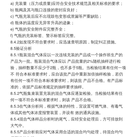
a) 充装量（压力或质量)应符合安全技术规范及相关标准的要求；
b) 瓶阀及其与瓶口连接的密封应良好；
c) 气瓶充装后应不出现鼓包变形或泄漏等严重缺陷；
d) 瓶体的温度应无异常升高的迹象；
e) 气瓶的安全附件应完整齐全；
f) 气瓶的充装标签、警示标签应完整。
8.4.2如发现不符合要求时，应迅速查明原因，制定纠正措施。
8.5验证分析
8.5.1瓶装混合气体应以一次连续充装的产品或一个操作班生产的
产品为一批。瓶装混合气体应以 产品批量的2%随机抽样进行检
验，抽样数量不应少于2瓶，也不多于5瓶。当检验结果有任何一项
不 符合本标准要求时，应自该批产品中重新加倍抽样检验，若仍
有任何一项不符合本标准要求时，则该批 产品不合格。有产品标
准的，依据产品标准规定的抽样要求抽样。
8.5.2气瓶集束装置充装的混合气体应逐架检验。当检验结果有任
何一项不符合本标准要求时，则该 产品不合格。
8.5.3在气体分析间，根据气体的特性，宜设置可燃气体、有毒气
体或其他气体浓度报警装置，并设有 效的通风设施。
8.5.4混合气体样品分析时的尾气，应经安全处理后，方可排放到
大气中。
8.5.5产品分析前应对气体采用合适的混合均勻处理，待混合均勻