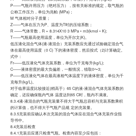
P——气瓶许用压力（绝对压力），按有关标准的规定，取气瓶的
公称工作压力，单位为兆帕 (MPa)；
M 气体相对分子质量；
Z——气体在压力为P、温度为T时的压缩系数；
R ——气体常数，R = 8.314X10 3 MPa • m3(kmol • K);
T——气瓶最高使用温度，单位为开尔文(K)。
低压液化混合气体(液-液混合）充装系数应先通过试验确定混合气
体在最高使用温度（0 C) 下的液体密度，然后按式（2)计算确定。
式中：
Fr——低压液化气体充装系数，单位为千克每升(kg/L);
C——液体密度的最大负偏差，一般情况，犆取0〜3;
P——低压液化气体在最高液相气体温度下的液体密度，单位为千
克每升(kg/L)。
对于临界温度比较接近(稍高于）65 C的液-液混合气体充装系数的
确定，还应确保瓶内气体 温度达到65 C时，瓶内不满液。
8.3.4液-液混合的气瓶充装量不得大于气瓶总容积与充装系数乘积
的计算值，也不得大于气瓶产品规 定的充装量。
8.3.5充装前应确认本次充装的混合气体应在混合气体充装作业指
导书中。
8.4充装后检查
8.4.1充装后应逐只检查气瓶。检查内容至少应包括：