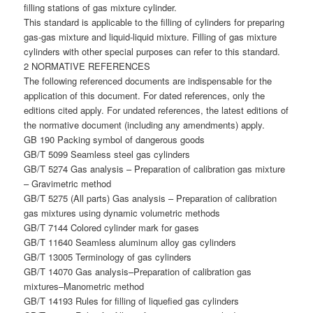
filling stations of gas mixture cylinder.
This standard is applicable to the filling of cylinders for preparing
gas-gas mixture and liquid-liquid mixture. Filling of gas mixture
cylinders with other special purposes can refer to this standard.
2 NORMATIVE REFERENCES
The following referenced documents are indispensable for the
application of this document. For dated references, only the
editions cited apply. For undated references, the latest editions of
the normative document (including any amendments) apply.
GB 190 Packing symbol of dangerous goods
GB/T 5099 Seamless steel gas cylinders
GB/T 5274 Gas analysis – Preparation of calibration gas mixture
– Gravimetric method
GB/T 5275 (All parts) Gas analysis – Preparation of calibration
gas mixtures using dynamic volumetric methods
GB/T 7144 Colored cylinder mark for gases
GB/T 11640 Seamless aluminum alloy gas cylinders
GB/T 13005 Terminology of gas cylinders
GB/T 14070 Gas analysis–Preparation of calibration gas
mixtures–Manometric method
GB/T 14193 Rules for filling of liquefied gas cylinders