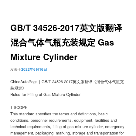
章
导
航
GB/T 34526-2017英文版翻译
混合气体气瓶充装规定 Gas
Mixture Cylinder
发表于
2022年6月16日
ChinaAutoRegs｜GB/T 34526-2017英文版翻译《混合气体气瓶充
装规定》
Rules for Filling of Gas Mixture Cylinder
1 SCOPE
This standard specifies the terms and definitions, basic
conditions, personnel requirements, equipment, facilities and
technical requirements, filling of gas mixture cylinder, emergency
management, packaging, marking, storage and transportation for