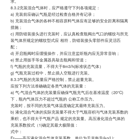
求。
8.3.2充装混合气体时，应严格遵守下列各项规定：
a) 充装前应确认气瓶是经过检查合格并有记录；
b) 充装混合气体的各种不相容原料气体应有足够的安全距离和隔离
措施；
c) 用防错装接头进行充装时，应认真检查瓶阀出气口的螺纹与所充
装气体所规定的螺纹型式应 相符，防错装接头零部件应灵活匹
配；
d) 开启瓶阀时应缓慢操作，并应注意监听瓶内应无异常音响；
e) 禁止用扳手等金属器具敲击瓶阀和管道；
f) 气瓶的充装流量，不得大于8m3/h(标准状态气体）
g) 气瓶充装过程中，禁止插人空瓶进行充装。
8.3.3气瓶的充装量应严格控制，禁止超量充装。
应按下列方法准确确定各类气体的充装量：
a) 气-气混合气体的充装量应确保气瓶充气后在基准温度（20°C)
下，瓶内气体压力不超过气瓶的 公称工作压力。
充装时，按不同的充装气体温度确定其最终充装压力。
b) 液化混合气体的实际充装量不得大于气瓶容积与气体充装系数的
乘积，也不得大于气瓶产品 规定的充装量。高压液化混合气体的
充装系数按式（1)确定其最大极限值：
式中：
Fr——高压液化混合气体充装系数，单位为千克每升(kg/L);