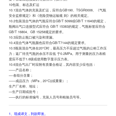
10包装、标志及贮运
10.1混合气体的充装及贮运，应符合GB190、TSGR0006、《气瓶
安全监察规定》和《危险货物运输规 则》的相关规定。
10.2包装混合气体的气瓶应符合GB/T 5099或GB/T 11640的规定，
瓶阀出气口连接型式应符合 GB/T 15383的规定，气瓶标签应符合
GB/T 16804、GB 15258规定的要求。
10.3应防止瓶口被污染和泄漏。
10.4混合气体气瓶颜色应符合GB/T7144的规定要求。
10.5瓶装混合气体在20°C时，最高压力不应超过气瓶的公称工作压
力；返厂待充气瓶的余压不应低 于0.2MPa。用于测量的压力表精
度应不低于1.6级或使用数字显示压力表。
10.6混合气出厂时应附有质量合格证，其内容至少应包括：
——产品名称；
—-各组分含量；
——成品压力（MPa，20°C)(或重量）；
生产厂名称、地址；
—生产日期或批号；
——执行的标准编号，充装人员号和检验员号等。
1、现成译文，到款即发。