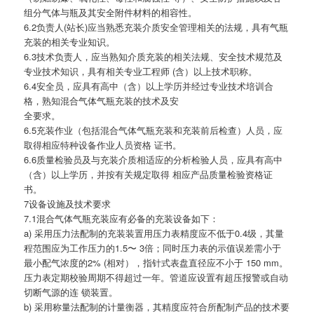
组分气体与瓶及其安全附件材料的相容性。
6.2负责人(站长)应当熟悉充装介质安全管理相关的法规，具有气瓶
充装的相关专业知识。
6.3技术负责人，应当熟知介质充装的相关法规、安全技术规范及
专业技术知识，具有相关专业工程师 (含）以上技术职称。
6.4安全员，应具有高中（含）以上学历并经过专业技术培训合
格，熟知混合气体气瓶充装的技术及安
全要求。
6.5充装作业（包括混合气体气瓶充装和充装前后检查）人员，应
取得相应特种设备作业人员资格 证书。
6.6质量检验员及与充装介质相适应的分析检验人员，应具有高中
（含）以上学历，并按有关规定取得 相应产品质量检验资格证
书。
7设备设施及技术要求
7.1混合气体气瓶充装应有必备的充装设备如下：
a) 采用压力法配制的充装装置用压力表精度应不低于0.4级，其量
程范围应为工作压力的1.5〜 3倍；同时压力表的示值误差需小于
最小配气浓度的2% (相对），指针式表盘直径应不小于 150 mm。
压力表定期校验周期不得超过一年。管道应设置有超压报警或自动
切断气源的连 锁装置。
b) 采用称量法配制的计量衡器，其精度应符合所配制产品的技术要