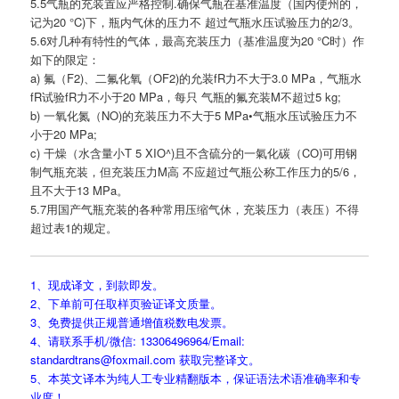
5.5气瓶的充装置应严格控制.确保气瓶在基准温度（国内使州的，
记为20 °C)下，瓶内气休的压力不 超过气瓶水压试验压力的2/3。
5.6对几种有特性的气体，最高充装压力（基准温度为20 °C时）作
如下的限定：
a) 氟（F2)、二氟化氧（OF2)的允装fR力不大于3.0 MPa，气瓶水
fR试验fR力不小于20 MPa，每只 气瓶的氟充装M不超过5 kg;
b) 一氧化氮（NO)的充装压力不大于5 MPa•气瓶水压试验压力不
小于20 MPa;
c) 干燥（水含量小T 5 XIO^)且不含硫分的一氣化碳（CO)可用钢
制气瓶充装，但充装压力M高 不应超过气瓶公称工作压力的5/6，
且不大于13 MPa。
5.7用国产气瓶充装的各种常用压缩气休，充装压力（表压）不得
超过表1的规定。
1、现成译文，到款即发。
2、下单前可任取样页验证译文质量。
3、免费提供正规普通增值税数电发票。
4、请联系手机/微信: 13306496964/Email:
standardtrans@foxmail.com 获取完整译文。
5、本英文译本为纯人工专业精翻版本，保证语法术语准确率和专
业度！