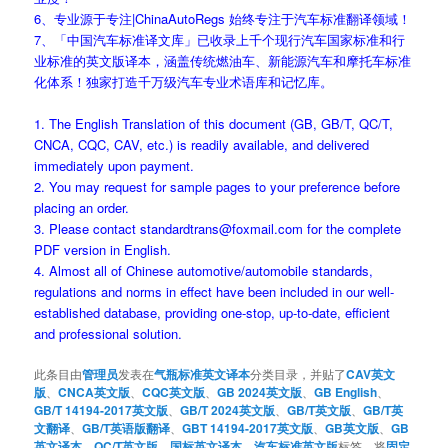
6、专业源于专注|ChinaAutoRegs 始终专注于汽车标准翻译领域！
7、「中国汽车标准译文库」已收录上千个现行汽车国家标准和行
业标准的英文版译本，涵盖传统燃油车、新能源汽车和摩托车标准
化体系！独家打造千万级汽车专业术语库和记忆库。
1. The English Translation of this document (GB, GB/T, QC/T,
CNCA, CQC, CAV, etc.) is readily available, and delivered
immediately upon payment.
2. You may request for sample pages to your preference before
placing an order.
3. Please contact standardtrans@foxmail.com for the complete
PDF version in English.
4. Almost all of Chinese automotive/automobile standards,
regulations and norms in effect have been included in our well-
established database, providing one-stop, up-to-date, efficient
and professional solution.
此条目由
管理员
发表在
气瓶标准英文译本
分类目录，并贴了
CAV英文
版
、
CNCA英文版
、
CQC英文版
、
GB 2024英文版
、
GB English
、
GB/T 14194-2017英文版
、
GB/T 2024英文版
、
GB/T英文版
、
GB/T英
文翻译
、
GB/T英语版翻译
、
GBT 14194-2017英文版
、
GB英文版
、
GB
英文译本
、
QC/T英文版
、
国标英文译本
、
汽车标准英文版
标签。将
固定