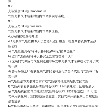
体。
3.2
充装温度 filling temperature
气瓶充装气体结束时瓶内气体的实际温度。
3.3
充装压力 filling pressure
气瓶充装气体结束吋瓶内气体的压强。
4充装前的检查与处理
4.1充装前气瓶应由专人负责逐只进行检查，检査内容及要求至少
应包括：
a) 气瓶应山具有“特种设备制造许可证”的单位生产；
b) 进口气瓶应经特种设备安全监督管理部门认口
c) 充装的气体应与气瓶制造钢印标志中充装气体名称或化学分子式
相一致；
d) 警示标签上印有的瓶装气体的名称及化学分子式应与气瓶钢印标
志一致；
e)气瓶应是本充装站自有产权气瓶或其他充装站托管的气瓶；
f) 气瓶外表面的颜色标志应符合GB/T 7144的规定，且淸晰易认；
g) 气瓶瓶阀的出气口螺纹型式应符合GB/T 15383的规定，即可燃
气体用的瓶阀，出口螺纹应是左旋，其他气体州的瓶阀出口螺纹应
是右旋的；
h)气瓶外表面应无裂纹、严重腐蚀、明显变形及其他严重外部损伤