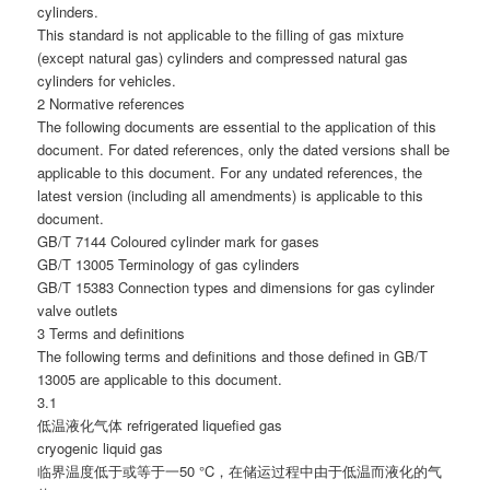
cylinders.
This standard is not applicable to the filling of gas mixture
(except natural gas) cylinders and compressed natural gas
cylinders for vehicles.
2 Normative references
The following documents are essential to the application of this
document. For dated references, only the dated versions shall be
applicable to this document. For any undated references, the
latest version (including all amendments) is applicable to this
document.
GB/T 7144 Coloured cylinder mark for gases
GB/T 13005 Terminology of gas cylinders
GB/T 15383 Connection types and dimensions for gas cylinder
valve outlets
3 Terms and definitions
The following terms and definitions and those defined in GB/T
13005 are applicable to this document.
3.1
低温液化气体 refrigerated liquefied gas
cryogenic liquid gas
临界温度低于或等于一50 °C，在储运过程中由于低温而液化的气