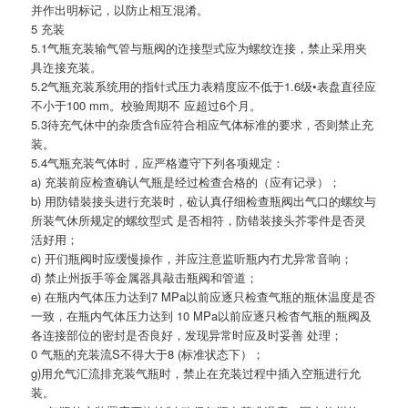
并作出明标记，以防止相互混淆。
5 充装
5.1气瓶充装输气管与瓶阀的迮接型式应为螺纹迮接，禁止采用夹
具迮接充装。
5.2气瓶充装系统用的指针式压力表精度应不低于1.6级•表盘直径应
不小于100 mm。校验周期不 应超过6个月。
5.3待充气休中的杂质含fi应符合相应气体标准的要求，否则禁止充
装。
5.4气瓶充装气体时，应严格遵守下列各项规定：
a) 充装前应检查确认气瓶是经过检查合格的（应有记录）；
b) 用防错裝接头进行充装时，砬认真仔细检查瓶阀出气口的螺纹与
所装气休所规定的螺纹型式 是否相符，防错装接头芥零件是否灵
活好用；
c) 开们瓶阀时应缓慢操作，并应注意监听瓶内冇尤异常音响；
d) 禁止州扳手等金属器具敲击瓶阀和管道；
e) 在瓶内气体压力达到7 MPa以前应逐只检查气瓶的瓶休温度是否
一致，在瓶内气体压力达到 10 MPa以前应逐只检杳气瓶的瓶阀及
各连接部位的密封是否良好，发现异常时应及时妥善 处理；
0 气瓶的充装流S不得大于8 (标准状态下）；
g)用允气汇流排充装气瓶时，禁止在充装过程中插入空瓶进行允
装。