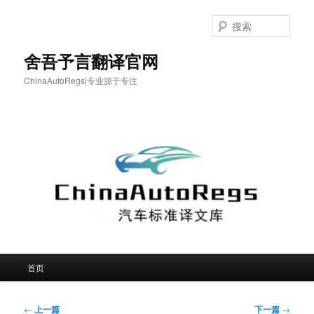
跳
至
搜
主
索
内
舍吾予言翻译官网
容
ChinaAutoRegs|专业源于专注
区
域
主
首页
页
文
←
上一篇
下一篇
→