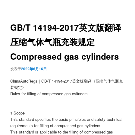
章
导
航
GB/T 14194-2017英文版翻译
压缩气体气瓶充装规定
Compressed gas cylinders
发表于
2022年6月16日
ChinaAutoRegs｜GB/T 14194-2017英文版翻译《压缩气体气瓶充
装规定》
Rules for filling of compressed gas cylinders
1 Scope
This standard specifies the basic principles and safety technical
requirements for filling of compressed gas cylinders.
This standard is applicable to the filling of compressed gas