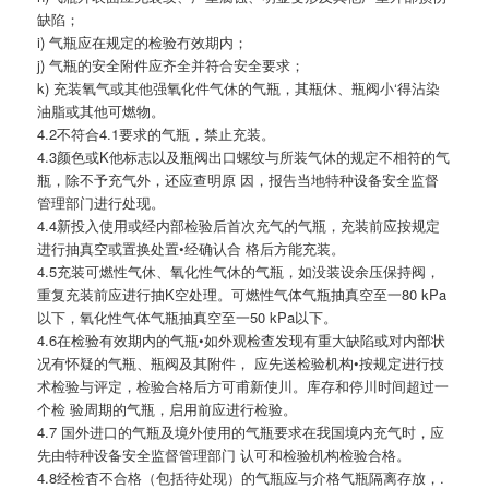
缺陷；
i) 气瓶应在规定的检验冇效期内；
j) 气瓶的安全附件应齐全并符合安全要求；
k) 充装氧气或其他强氧化件气休的气瓶，其瓶休、瓶阀小‘得沾染
油脂或其他可燃物。
4.2不符合4.1要求的气瓶，禁止充装。
4.3颜色或K他标志以及瓶阀出口螺纹与所装气休的规定不相符的气
瓶，除不予充气外，还应查明原 因，报告当地特种设备安全监督
管理部门进行处现。
4.4新投入使用或经内部检验后首次充气的气瓶，充装前应按规定
进行抽真空或置换处置•经确认合 格后方能充装。
4.5充装可燃性气休、氧化性气休的气瓶，如没装设余压保持阀，
重复充装前应进行抽K空处理。可燃性气体气瓶抽真空至一80 kPa
以下，氧化性气体气瓶抽真空至一50 kPa以下。
4.6在检验有效期内的气瓶•如外观检查发现有重大缺陷或对内部状
况有怀疑的气瓶、瓶阀及其附件， 应先送检验机构•按规定进行技
术检验与评定，检验合格后方可甫新使川。库存和停川时间超过一
个检 验周期的气瓶，启用前应进行检验。
4.7 国外进口的气瓶及境外使用的气瓶要求在我国境内充气时，应
先由特种设备安全监督管理部门 认可和检验机构检验合格。
4.8经检杳不合格（包括待处现）的气瓶应与介格气瓶隔离存放，.