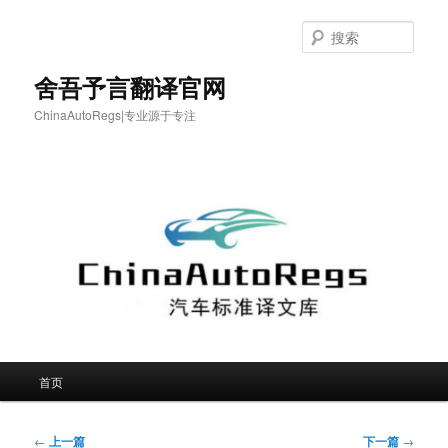
跳
至
搜
主
索
内
舍吾予言翻译官网
容
ChinaAutoRegs|专业源于专注
区
域
主
首页
页
文
←
上一篇
下一篇
→