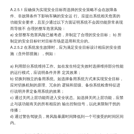
A.2.5.1 应确保为实现安全目标而选择的安全策略不会在故障条
件、非故障条件下影响车辆的安全运 行。应提出系统相关危害的
功能安全要求，且至少通过以下方面证明系统不会因功能异常表现
而导致不 合理的整车危害风险：
a) 全部整车危害风险已被考虑，并制定了合理的安全目标； b) 所
制定的安全目标针对目标市场是适用和充分的。
A.2.5.2 在系统发生故障时，应为满足安全目标设计相应的安全措
施（含外部措施），例如：
a) 利用部分系统维持工作。如在发生特定失效时选择维持部分性能
的运行模式，应说明条件并界 定其效果；
b) 切换到独立的备用系统。如选择备用系统方式来实现安全目标，
应对切换机制的原理、冗余的 逻辑和层级、备份系统检查特征进
行说明并界定备用系统的效果；
c) 通过关闭上层功能而进入安全状态。如选择关闭上层功能，应禁
止与该功能有关的所有相应的 输出控制信号，以此来限制干扰的
传播；
d) 通过警告驾驶员，将风险暴露时间降低到一个可接受的时间区间
内。