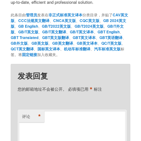
up-to-date, efficient and professional solution.
此条目由
管理员
发表在
非正式标准英文译本
分类目录，并贴了
CAV英文
版
、
CCC法规英文翻译
、
CNCA英文版
、
CQC英文版
、
GB 2024英文
版
、
GB English
、
GB/T2022英文版
、
GB/T2024英文版
、
GB/T外文
版
、
GB/T英文版
、
GB/T英文翻译
、
GB/T英文译本
、
GBT English
、
GBT Translated
、
GBT英文版翻译
、
GBT英文译本
、
GBT英语翻译
、
GB外文版
、
GB英文版
、
GB英文翻译
、
GB英文译本
、
QC/T英文版
、
QCT英文翻译
、
国标英文译本
、
机动车标准翻译
、
汽车标准英文版
标
签。将
固定链接
加入收藏夹。
发表回复
*
您的邮箱地址不会被公开。
必填项已用
标注
*
评论