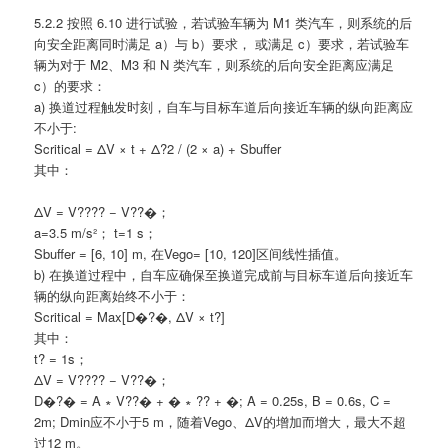
5.2.2 按照 6.10 进行试验，若试验车辆为 M1 类汽车，则系统的后
向安全距离同时满足 a）与 b）要求， 或满足 c）要求，若试验车
辆为对于 M2、M3 和 N 类汽车，则系统的后向安全距离应满足
c）的要求：
a) 换道过程触发时刻，自车与目标车道后向接近车辆的纵向距离应
不小于:
Scritical = ΔV × t + Δ?2 / (2 × a) + Sbuffer
其中：
ΔV = V???? − V??�；
a=3.5 m/s²； t=1 s；
Sbuffer = [6, 10] m, 在Vego= [10, 120]区间线性插值。
b) 在换道过程中，自车应确保至换道完成前与目标车道后向接近车
辆的纵向距离始终不小于：
Scritical = Max[D�?�, ΔV × t?]
其中：
t? = 1s；
ΔV = V???? − V??�；
D�?� = A ∗ V??� + � ∗ ?? + �; A = 0.25s, B = 0.6s, C =
2m; Dmin应不小于5 m，随着Vego、ΔV的增加而增大，最大不超
过12 m。