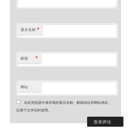
*
显示名称
*
邮箱
网站
在此浏览器中保存我的显示名称、邮箱地址和网站地址，
以便下次评论时使用。