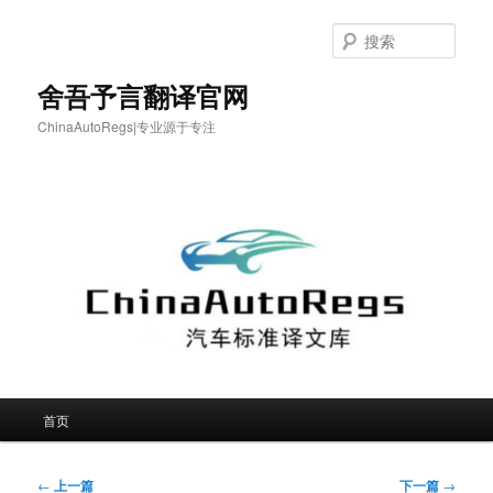
跳
至
搜
主
索
内
舍吾予言翻译官网
容
ChinaAutoRegs|专业源于专注
区
域
主
首页
页
文
←
上一篇
下一篇
→