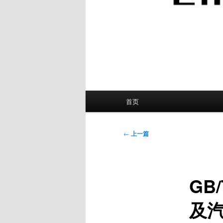
主
首页
页
文
←
上一篇
章
导
航
GB
及