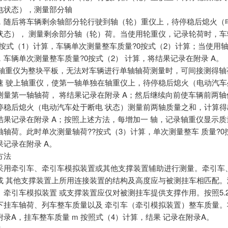
电状态），测量部分轴
，随后将车辆剩余轴部分轮行驶到轴（轮）重仪上，待停稳后熄火（
状态）， 测量剩余部分轴（轮）荷。当使用轮重仪，记录轮荷时，车
? 按式（1）计算，车辆单次测量整车质量?0按式（2）计算；当使用
，车辆单次测量整车质量?0按式（2） 计算，将结果记录在附录 A。
.2 当轴重仪为整块平板，无法对车辆进行单轴轴荷测量时，可间接测得
速 驶上轴重仪，使第一轴单独在轴重仪上，待停稳后熄火（电动汽车
测量第一轴轴荷， 将结果记录在附录 A；然后继续向前使车辆前两轴
停稳后熄火（电动汽车处于断电 状态）测量前两轴质量之和，计算得
结果记录在附录 A；按照上述方法，每增加一 轴，记录轴重仪显示质
轴轴荷。此时单次测量轴荷??按式（3）计算，单次测量整车 质量?0
果记录在附录 A。
方法
采用牵引车、牵引车模拟装置或其他支撑装置辅助进行测量。牵引车
或 其他支撑装置上所用连接装置的结构及高度应与被测挂车相匹配。
、牵引车模拟装置 或支撑装置应仅对被测挂车提供支撑作用。按照5.
下挂车轴荷、列车整车质量以及 牵引车（牵引模拟装置）整车质量。
录A，挂车整车质量 m 按照式（4）计算，结果 记录在附录A。