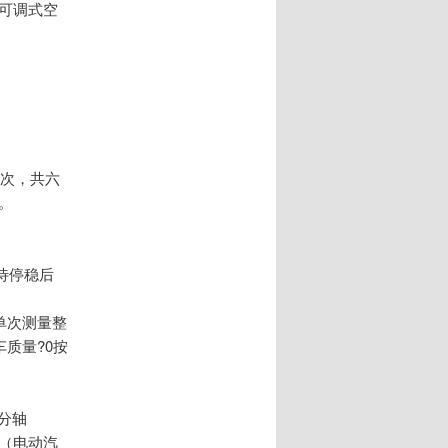
可调式空
。
三次，共六
。
待停稳后
单次测量整
质量?0按
可分轴
（电动汽