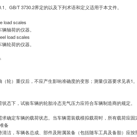
730.1、GB/T 3730.2界定的以及下列术语和定义适用于本文件。
 load scales
车辆轴荷的仪器。
l load scales
车辆轮荷的仪器。
件
轴（轮）重仪后，不应产生影响准确度的变形；测量仪器要求见表1
荷状态下，试验车辆的轮胎冷态充气压力应符合车辆制造商的规定。
需求确定车辆的载荷状态。当车辆需装载模拟载荷时，所有载荷应固
辆准备
持清洁，车辆各总成、部件及附属装备（包括随车工具及备胎）应按