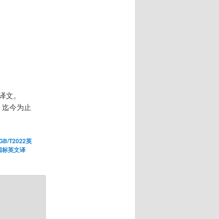
完整译文。
译！迄今为止
。
GB/T2022英
国标英文译