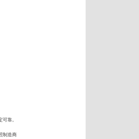
。
定可靠。
照制造商