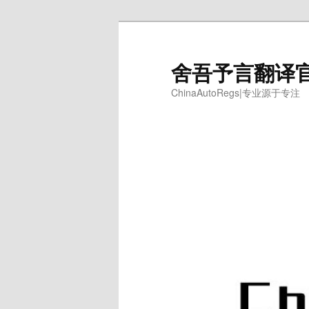
跳
至
主
舍吾予言翻译
内
ChinaAutoRegs|专业源于专注
容
区
域