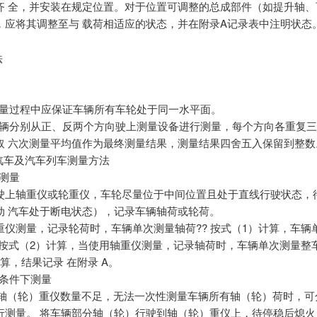
齐 全，并安装在规定位置。对于位置可调整的总成部件（如提升轴、
，应将其调整至与 载荷相适应的状态，并在附录A记录表中注明状态
法
 在测量过程中应保证车辆所有车轮处于同一水平面。
2 将车辆分别从正、反两个方向驶上测量设备进行测量，每个方向各重复
取 六次测量平均值作为最终测量结果，测量结果四舍五入保留到整数
类汽车及汽车列车测量方法
规测量
驶上轴重仪或轮重仪，车轮尽量位于中间位置且处于直线行驶状态，
动 汽车处于断电状态），记录车辆轴荷或轮荷。
重仪测量，记录轮荷时，车辆单次测量轴荷?? 按式（1）计算，车辆
0 按式（2）计算，当使用轴重仪测量，记录轴荷时，车辆单次测量整车
算，结果记录 在附录 A。
特殊条件下测量
.1 当轴（轮）重仪数量不足，无法一次性测量车辆所有轴（轮）荷时，
行测量。 将车辆部分轴（轮）行驶到轴（轮）重仪上，待停稳后熄火