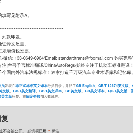
录
的填写见附录A。
*************************************
，到款即发。
验证译文质量。
正规增值税发票。
信: 133-0649-6964/Email: standardtrans@foxmail.com 购买
注|舍吾予言标准翻译/ChinaAutoRegs/始终专注于机动车标准翻
千个国内外汽车法规标准！独家打造千万级汽车专业术语库和记忆库
理员
发表在
非正式标准英文译本
分类目录，并贴了
GB English
、
GB/T 12674英文版
、
T英文版
、
GB/T英文翻译
、
GB/T英文译本
、
GB英文版
、
GB英文译本
、
QC/T英文版
、
准英文版
标签。将
固定链接
加入收藏夹。
回复
*
址不会被公开。
必填项已用
标注