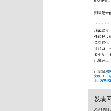
6 数据记
测量记录
​**********
现成译文
任取样页
免费提供
请联系手机/微
专业源于专
已翻译上
此条目由
管
文版
、
GB/
本
、
汽车标
发表
您的邮箱地