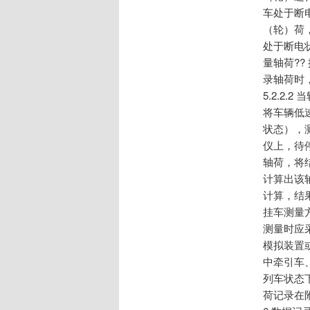
车处于断
（轮）荷
处于断电
量轴荷?
录轴荷时
5.2.2
将车辆低
状态），
仪上，待
轴荷，将
计算出该
计算，结
挂车测量
测量时应
模拟装置
中牵引车
列车状态
荷记录在附