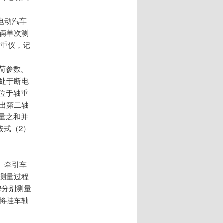
电动汽车
辆单次测
轴重仪，记
轴荷参数。
处于断电
位于轴重
出第二轴
量之和并
按式（2）
、牵引车
测量过程
2分别测量
将挂车轴