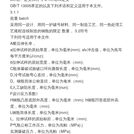
GB/T 13005界定的以及下列术语和定义适用于本文件。
3.1.1
批量 batch
采用同一设计、用同一炉罐号材料、同一制造工艺、同一热处理工
艺规程连续制造的钢瓶的限定 数量， 3.2符号
下列符号适用于本文件.
A断后伸长串，
a拉伸试样的原始厚度，单位为毫米(mm); alv冲击值，单位为焦耳
每平方厘米(J/cmz);
6拉伸试样的原始宽度，单位为毫米（mm);
C瓶体爆破试验破口环向撕裂长度，单位为毫米(mm);
D,冷弯试验弯心直径，单位为毫米(mm);
D。钢瓶筒体公称直径，单位为奄米（mm);
£人工缺陷长度，单位为毫米(nun);
F设计应力系数》
H钢瓶凸形底部外髙度，单位为毫米（tnm); h钢瓶凹形底部外高
度，单位为毫米（mm);
L钢瓶筒体长度，单位为毫米(mm);
L。拉伸试样的原始标距，单位为毫米（mm);
P气瓶公称工作压力，单位为兆帕（MPa) j
实测爆破压力，单位为兆帕（MPa);