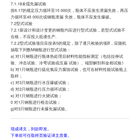
7.1.18未燸先漏试验
按6.17的规定压力循环至15 000次，瓶体不应发生泄漏失效，再压
力循环至45 000次或钢瓶泄漏 失效，瓶体不应发生爆破。
7.2型式试验
7.2.1新设计和设计变更的钢瓶均应进行型式试验，若型式试验不
合格，不应投人批谩生产.
7.2.2型式试验项目应按表5的规定，除了逐只检验的项B，应随机
抽取下列数M钢瓶进行型式试验：
a) 对1只钢瓶进行瓶体热处理后材料性能指标测定（包括拉伸试
验、冲击试验、冷弯试验或压扁 试验）、端部解剖和金相试验》
b) 对1只钢瓶进行硫化氢应力腐蚀试验，也可在材料性能试验瓶上
取样；
c) 对3只钢瓶进行水压爆破试验；
d) 对2只钢瓶进行压力循环试验；
e) 对1只钢瓶进行火烧试验；
0 对1只钢瓶进行枪击试验；
g)对3只钢瓶进行未爆先漏试验。
现成译文，到款即发。
下单前可任取样页验证译文质量。