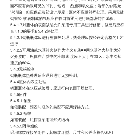
面不应有肉眼可见的凹孔、皱褶、 凸瘤和氧化皮；端部的缺陷允
许淸除，但应保证端部设计厚度；瓶体不应做补焊处理。采用无缝
钢管经 收底制成的气瓶应在收口前逐只进行底部密封性试验。
5.4.1.7对瓶体的表面缺陷允许采用专用工具进行修磨，修磨后应符
合7.1.3的要求a 5.4.2热处理
5.4.2.1钢瓶瓶体应进行整体热处理，热处理应按经评定合格的T.艺
进行，
5.4.2.2可用油或水基淬火剂作为淬火介质■■用水基淬火剂作为淬
火介质时，瓶体在介质中的冷却速 度应不大于在20 X：水中冷却
速度的80%,
5.4.3无损检测
钢瓶瓶体热处理后应逐只进行无损检测。
5.4.4瓶体内表面处理
钢瓶瓶体在水压试验后，应进行内表面干燥处理。
5.4.5附件
5.4.5.1 预圈
如需装配，颈圈与瓶体的装配不应用焊接方式.
5.4.5.2 瓶幅
如需装配，瓶帽宜采用可卸式结构.
5.4.5.3附件蟪纹
采用缧纹连接的附件，其螺纹牙型、尺寸和公差应符合GB/T