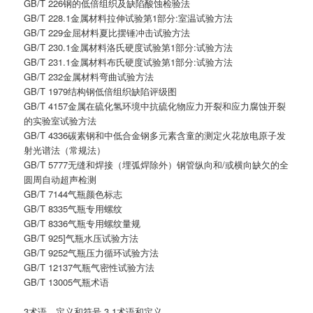
GB/T 226钢的低倍组织及缺陷酸蚀检验法
GB/T 228.1金属材料拉伸试验第1部分:室温试验方法
GB/T 229金屈材料夏比摆锤冲击试验方法
GB/T 230.1金属材料洛氏硬度试验第1部分:试验方法
GB/T 231.1金属材料布氏硬度试验第1部分:试验方法
GB/T 232金属材料弯曲试验方法
GB/T 1979结构钢低倍组织缺陷评级图
GB/T 4157金属在硫化氢环境中抗硫化物应力开裂和应力腐蚀开裂
的实验室试验方法
GB/T 4336碳素钢和中低合金钢多元素含童的测定火花放电原子发
射光谱法（常规法）
GB/T 5777无缝和焊接（埋弧焊除外）钢管纵向和/或横向缺欠的全
圆周自动超声检测
GB/T 7144气瓶颜色标志
GB/T 8335气瓶专用螺纹
GB/T 8336气瓶专用螺纹量规
GB/T 925]气瓶水压试验方法
GB/T 9252气瓶压力循环试验方法
GB/T 12137气瓶气密性试验方法
GB/T 13005气瓶术语
3术语、定义和符号 3.1术语和定义