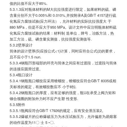
值的比值不应大于85%.
5.3.1.3应对瓶体材料的M大抗拉强度进行限定，如果材料的硫、磷
含童分别不大于0.005%和 0.010%,并按附录A及GB/T 4157进行硫
化氢应力腐蚀试验(应力环法），允许材料的实际抗拉强度大 于
880 MPa，但是不应大于950 MPa。设计文件中应注明瓶体材料硫
化氢应力腐蚀试验的结果：材料制 造单位，牌号，冶炼方法，热
加工方法，硫、磷含量实测值，抗拉强度实测值等.
5.3.2壁厚设计
筒体的设计壁厚(S)应按公式<1)计算，同时应符合公式(2)的要求，
且不应小于1.5 nun.
5.3.3.4钢瓶凹形端部的环壳与筒体之间应有过渡段，过渡段与筒体
的连接应圆滑过渡。
5.3.4瓶口设计
5.3.4.1钢瓶瓶口螺纹应采用锥螺纹，锥螺纹应符合GB/T 8335或相
关标准的规定，有效螺纹数应不 小于8扣.
5.3.4.2钢瓶瓶口的厚度，应有足够的强度，瓶U在承受上阀力矩和
铆合颈圈的附加外力时不应产生塑 性变形.
5.3.5附件
5.3.5.1瓶阀应符合GB/T 17926的规定，应有安全泄压装2。
5.3.5.2爆破片的公称爆破压力为水压试验压力，允许偏差为易熔塞
的动作温度为11〇 士 5 •〇.