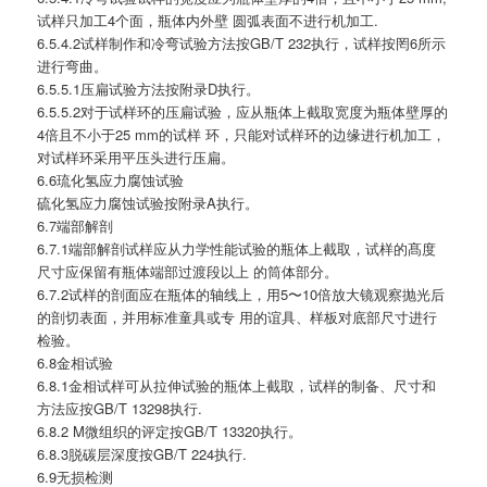
试样只加工4个面，瓶体内外壁 圆弧表面不进行机加工.
6.5.4.2试样制作和冷弯试验方法按GB/T 232执行，试样按罔6所示
进行弯曲。
6.5.5.1压扁试验方法按附录D执行。
6.5.5.2对于试样环的压扁试验，应从瓶体上截取宽度为瓶体壁厚的
4倍且不小于25 mm的试样 环，只能对试样环的边缘进行机加工，
对试样环采用平压头进行压扁。
6.6琉化氢应力腐蚀试验
硫化氢应力腐蚀试验按附录A执行。
6.7端部解剖
6.7.1端部解剖试样应从力学性能试验的瓶体上截取，试样的髙度
尺寸应保留有瓶体端部过渡段以上 的筒体部分。
6.7.2试样的剖面应在瓶体的轴线上，用5〜10倍放大镜观察抛光后
的剖切表面，并用标准童具或专 用的谊具、样板对底部尺寸进行
检验。
6.8金相试验
6.8.1金相试样可从拉伸试验的瓶体上截取，试样的制备、尺寸和
方法应按GB/T 13298执行.
6.8.2 M微组织的评定按GB/T 13320执行。
6.8.3脱碳层深度按GB/T 224执行.
6.9无损检测