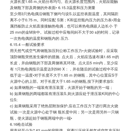
火源长度1.65 m,火焰分布均匀。在火源长度范围内，火焰应能触
及钢瓶下部及两侧的外表面• 6.15.3温度和压力测量
至少用3只热电偶沿钢瓶下侧均匀设S,以监控表面温度，其间隔距
离不小于0.75 m。同时应配 S测；K和监控瓶内压力的压力表•用金
属挡板防止火焰直接接触热电偶，也可以将热电偶嵌人边长小 于
25 mm的金M块中。试验过程中应每间糾不大于30 s的时间，记录
一次热电偶的温度和钢瓶内的 压力.
6.15.4 —般试验要求
用天然气或空气将钢瓶加压到公称工作压力•火烧试验时，应采取
顶防钢瓶突然发生爆炸的措施. 点火后，火焰应迅速布满1.65 m的
长皮，并由钢瓶的下部及两侧将其环绕。点火后5 min内，至少应
有 1只热电偶指示温度达到590 X：，并在随后的试验过程中不应
低于这一温度•对于长度不大于1.65 m 的钢瓶，其中心位置应S于
火源中心的上部。对于长度大于1.65 m的钢瓶,按下列要求放S:
a) 如果钢瓶的一端装有泄压装置，火源开始于钢瓶的另一端；
b) 如果钢瓶的两端都装有泄压装S,则火源应处于泄压装K间的中心
位S;
c) 如果钢瓶采用了绝热层附加保护,应在工作压力下进行两次火烧
试验:一次是火源中心处于钢 瓶长度中间；另一次是用另外一只钢
瓶，使火源起始于钢瓶两端中的一端•
6.16枪击试验
用直径至少为7.62 mm的穿甲弹，穿透以压缩天然气或空气充压到