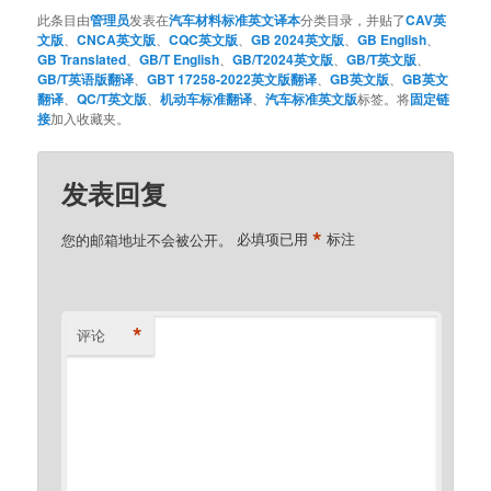
此条目由
管理员
发表在
汽车材料标准英文译本
分类目录，并贴了
CAV英
文版
、
CNCA英文版
、
CQC英文版
、
GB 2024英文版
、
GB English
、
GB Translated
、
GB/T English
、
GB/T2024英文版
、
GB/T英文版
、
GB/T英语版翻译
、
GBT 17258-2022英文版翻译
、
GB英文版
、
GB英文
翻译
、
QC/T英文版
、
机动车标准翻译
、
汽车标准英文版
标签。将
固定链
接
加入收藏夹。
发表回复
*
您的邮箱地址不会被公开。
必填项已用
标注
*
评论