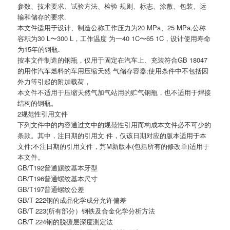
参数、技术要求、试验方法、检验 规则、标志、涂敷、包装、运
输和储存的要求.
本文件适用于设计、制造公称工作压力为20 MPa、25 MPa,公称
容积为30 L〜300 L，工作温度 为一40 1C〜65 1C，设计使用寿命
为15年的钢瓶.
按本文件制造的钢瓶，仅用于固定在汽车上、充装符合GB 18047
的用作汽车燃料的车用压缩天然 气储存容器;使用条件中不包括因
外力等引起的附加载荷，
本文件不适用于压缩天然气加气站用的贮气钢瓶，也不适用于焊接
结构的钢瓶。
2规范性引用文件
下列文件中的内容通过文中的规范性引用而构成本文件必不可少的
条款。其中，注日期的引用文 件，仅该日期对应的版本适用于本
文件;不注日期的引用文件，艿M新版本(包括所有的修改单)适用于
本文件。
GB/T192普通嫘纹基本牙型
GB/T196普通螺纹基本尺寸
GB/T197普通螺纹公差
GB/T 222钢的成品化学成分允许偏差
GB/T 223(所有部分）钢铁及合金化学分析方法
GB/T 224钢的脱碳层深度测定法