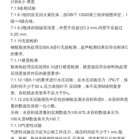
计的&小 厚度.
7.1.9金相试验
7.1.9.1组织应呈回火索氏体，按GB/T 13320第三组评级图评定，1
级〜3级合格。
7.1.9.2瓶体的脱碳层深度，外壁不应超过0.3 mm,内壁不应超过
0.25 mm.
7.1.10无损检剷
钢瓶瓶体热处理后按6.9进行无损检测，超声检测结果应符合附录C
的要求。
7.1.11硬度检测
瓶体热处理后应按照6.10进行硬度检测，硬度值应符合材料热处理
后强度值所对应的硬度要求•
7.1.12.1按6.11的要求进行水压试验，在水压试验压力（Pk)下，保
压时间不少于30 s,压力表指针不 应回降，体不应泄M或明显变
形。容积残余变形率不应大于5%„
7.1.12.2水压试验报告中应包括钢瓶实测水容积和质fi，水容积和质
量的数值应保留一位小数。
示例：水容枳或质量的实测数值为100.675,水容积数值表示为
100.6,质M数值表示为100.7,
7.1.13气密性试验
气密性试验压力应为公称工作压力，保压时间应不少于1 min,瓶
体、瓶阀、瓶体和瓶阀联接处均不 应泄漏。因装配而引起的泄漏