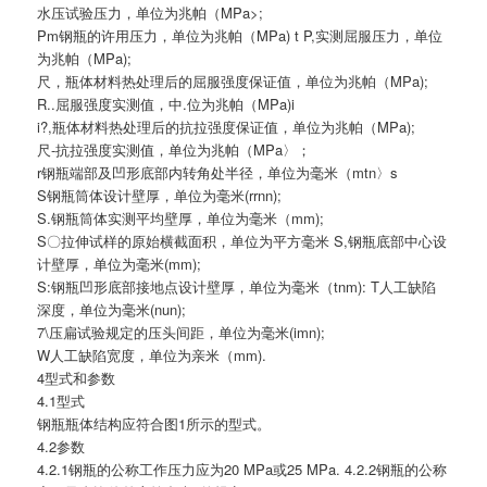
水压试验压力，单位为兆帕（MPa>;
Pm钢瓶的许用压力，单位为兆帕（MPa) t P,实测屈服压力，单位
为兆帕（MPa);
尺，瓶体材料热处理后的屈服强度保证值，单位为兆帕（MPa);
R..屈服强度实测值，中.位为兆帕（MPa)i
i?,瓶体材料热处理后的抗拉强度保证值，单位为兆帕（MPa);
尺-抗拉强度实测值，单位为兆帕（MPa〉；
r钢瓶端部及凹形底部内转角处半径，单位为毫米（mtn〉s
S钢瓶筒体设计壁厚，单位为毫米(rrnn);
S.钢瓶筒体实测平均壁厚，单位为毫米（mm);
S〇拉伸试样的原始横截面积，单位为平方毫米 S,钢瓶底部中心设
计壁厚，单位为毫米(mm);
S:钢瓶凹形底部接地点设计壁厚，单位为毫米（tnm): T人工缺陷
深度，单位为毫米(nun);
7\压扁试验规定的压头间距，单位为毫米(imn);
W人工缺陷宽度，单位为亲米（mm).
4型式和参数
4.1型式
钢瓶瓶体结构应符合图1所示的型式。
4.2参数
4.2.1钢瓶的公称工作压力应为20 MPa或25 MPa. 4.2.2钢瓶的公称