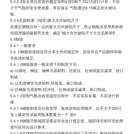
5.3.5.3安全泄压装置的额定排ffl应按GB/T 33215进行计算，不应
小于气瓶的安全泄放最，并应保证 气瓶通过6.15规定的火烧试
验。
5.3.6无损检测（NDE)最大允许缺陷尺寸
应规定钢瓶任何一点的最大允许缺陷尺寸，防止钢瓶在使用寿命期
间因泄漏或破裂而失效。确定 蚰大允许缺陷尺寸方法见附录B.
5.4制造
5.4.1 —般要求
5.4. U钢瓶制造除应符合本文件的规定外，还应符合产品图样和相
关标准的规定。
5.4.1.2钢瓶瓶体一般采用下列制造方法：
a) 以钢坯、钢锭、钢棒为原材料，经挤压、拉伸或旋压减薄、收口
制成；
b) 以无缝钢管为原材料,经收底、收口制成；
c) 以钢板为原材料,经冲压、拉伸或旋压减薄、收口制成。
5.4.1.3管制气瓶在收底成型过程中，不应添加金属，不应进行焊
接.
5.4.1.4钢瓶制造应分批管理，瓶体按热处理顺序，以不大于200只
加上破坏性试验用瓶体数量为一个 批ft.
5.4.1.5钢瓶凹形端部深度应符合设计规定值，端部球壳和环壳的厚
度均应符合设计要求。
5.4.1.6无缝钢管经旋压制成的瓶坯应进行工艺评定》瓶体端部内表