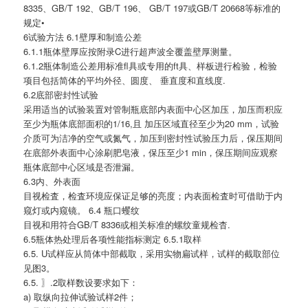
8335、GB/T 192、GB/T 196、 GB/T 197或GB/T 20668等标准的
规定•
6试验方法 6.1壁厚和制造公差
6.1.1瓶体壁厚应按附录C进行超声波全覆盖壁厚测量。
6.1.2瓶体制造公差用标准fl具或专用的ft具、样板进行检验，检验
项目包括简体的平均外径、圆度、 垂直度和直线度.
6.2底部密封性试验
采用适当的试验装置对管制瓶底部内表面中心区加压，加压而积应
至少为瓶体底部面积的1/16,且 加压区域直径至少为20 mm，试验
介质可为洁净的空气或氮气，加压到密封性试验压力后，保压期间
在底部外表面中心涂刷肥皂液，保压至少1 min，保压期间应观察
瓶体底部中心区域是否泄漏。
6.3内、外表面
目视检査，检査环境应保证足够的亮度；内表面检査时可借助于内
窥灯或内窥镜。 6.4 瓶口蠼纹
目视和用符合GB/T 8336或相关标准的螺纹童规检杳.
6.5瓶体热处理后各项性能指标测定 6.5.1取样
6.5. U试样应从筒体中部截取，采用实物扁试样，试样的截取部位
见图3。
6.5. 〗.2取样数设要求如下：
a) 取纵向拉伸试验试样2件；