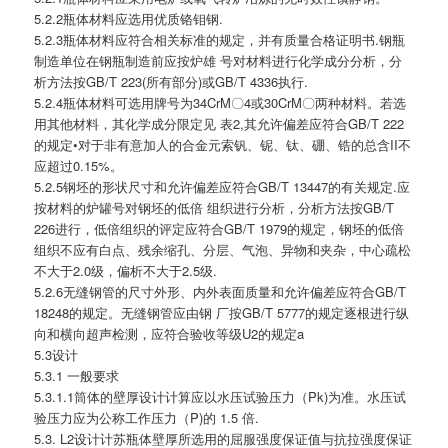
5.2.2瓶体材料应选用优质铬钼钢.
5.2.3瓶体材料应符合相关标准的规定，并有质量合格证明书.钢瓶
制造单位在钢瓶制造前应按炉雄 号对材料进行化学成分分析，分
析方法按GB/T 223(所有部分)或GB/T 4336执行.
5.2.4瓶体材料可选用牌号为34CrM〇4或30CrM〇两种材料。若选
用其他材料，其化学成分限定见 表2,其允许偏差应符合GB/T 222
的规定•对于非有意加人的合金元索钒、铌、钛、硼、锆的总含II不
应超过0.15%。
5.2.5钢坯的形状尺寸和允许偏差应符合GB/T 13447的有关规定.应
按材料的炉罐号对钢坯的低倍 组织进行分析，分析方法按GB/T
226进行，低倍组织的评定应符合GB/T 1979的规定，钢坯的低倍
组织不应有白点、残余缩孔、分层、气泡、异物和夹杂，中心疏松
不大于2.0级，偏析不大于2.5级.
5.2.6无缝钢管的尺寸外形、内外表面质量和允许偏差应符合GB/T
18248的规定。无缝钢管应由钢 厂按GB/T 5777的规定逐根进行纵
向和横向超声检测，应符合验收等级U2的规定a
5.3设计
5.3.1 一般要求
5.3.1.1筒体的壁厚设计计算应以水压试验压力（Pk)为准。水压试
验压力应为公称工作压力（P)的 1.5 倍.
5.3. L2设计计苏瓶体壁厚所选用的屈服强度保证值与抗拉强度保证