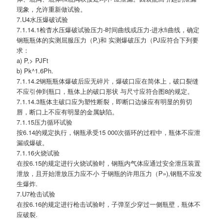
现象，允许重新做试验。
7.U4水压爆破试验
7.1.14.1检杳水压爆破试验压力-时间曲线或压力-进水fi曲线，确定
钢瓶瓶体的实测屈服压力（P,)和 实测爆破压力（PJ应符合下列要
求：
a) P,> PJFt
b) Pk^1.6Ph.
7.1.14.2钢瓶瓶体爆破后应无碎片，爆破口应在简体上，破口裂缝
不应引伸到瓶口，瓶体上的破口形状 与尺寸应符合图8的规定。
7.1.14.3瓶体主破口应为塑性断裂，即断口边缘应有明显的剪切
唇，断口上不应有明显的金属缺陷。
7.1.15压力循环试验
按6.14的规定执行，钢瓶承受15 000次循环的过程中，瓶体不应泄
漏或爆破。
7.1.16火烧试验
在按6.15的规定进行火烧试验时，钢瓶内气体应通过安全泄压装置
泄放，且开始泄放压力应不小 于钢瓶的许用压力（P»),钢瓶不应发
生爆炸.
7.U7枪击试验
在按6.16的规定进行枪击试验时，子弹至少穿过一侧瓶壁，瓶体不
应破裂.