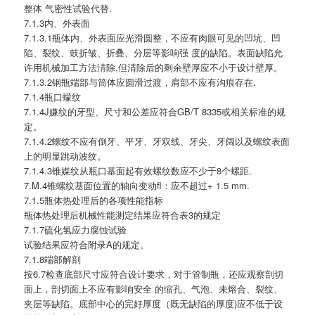
整体 气密性试验代替.
7.1.3内、外表面
7.1.3.1瓶体内、外表面应光滑圆整，不应有肉眼可见的凹坑、凹
陷、裂纹、鼓折皱、折叠、分层等影响强 度的缺陷。表面缺陷允
许用机械加工方法淸除,但清除后的剩余壁厚应不小于设计壁厚。
7.1.3.2钢瓶端部与筒体应圆滑过渡，肩部不应有沟痕存在.
7.1.4瓶口蠓纹
7.1.4J嫌纹的牙型、尺寸和公差应符合GB/T 8335或相关标准的规
定。
7.1.4.2螺纹不应有倒牙、平牙、牙双线、牙尖、牙阔以及螺纹表面
上的明显跳动波纹。
7.1.4.3锥媒纹从瓶口基面起有效螺纹数应不少于8个螺距.
7.M.4锥螺纹基面位置的轴向变动fl：应不超过+ 1.5 mm.
7.1.5瓶体热处理后的各项性能指标
瓶体热处理后机械性能测定结果应符合表3的规定
7.1.7硫化氢应力腐蚀试验
试验结果应符合附录A的规定。
7.1.8端部解剖
按6.7检查底部尺寸应符合设计要求，对于管制瓶，还应观察剖切
面上，剖切面上不应有影响安全 的缩孔、气泡、未熔合、裂纹、
夹层等缺陷。底部中心的完好厚度（既无缺陷的厚度)应不低于设