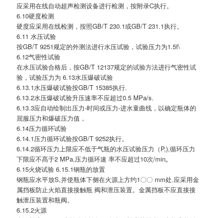
应采用在线自动超声检测设备进行检测，按附录C执行。
6.10硬度检测
硬度应采用在线检测，按照GB/T 230.1或GB/T 231.1执行。
6.11 水压试验
按GB/T 9251规定的外测法进行水压试验，试验压力为1.5f\
6.12气密性试验
在水压试验合格后，按GB/T 12137规定的试验方法进行气密性试
验，试验压力为 6.13水压爆破试验
6.13.1水压爆破试验按GB/T 15385执行.
6.13.2水压爆破试验升压速率不应超过0.5 MPa/s.
6.13.3应自动绘制出压力-时间或压力-进水童曲线，以确定瓶体的
屈服压力和爆破压力值，
6.14压力循环试验
6.14.1压力循环试验按GB/T 9252执行。
6.14.2循环压力上限应不低于气瓶的水压试验压力（P,),循环压力
下限应不髙于2 MPa,压力循环速 率不应超过10次/min„
6.15火烧试验 6.15.1钢瓶的放置
钢瓶应水平放S,并使瓶体下侧在火源上方约1〇〇 mm处.应采用金
属挡板防止火焰直接接触瓶 阀和泄压装置。金厲挡板不应直接接
触泄压装置和瓶阀。
6.15.2火源