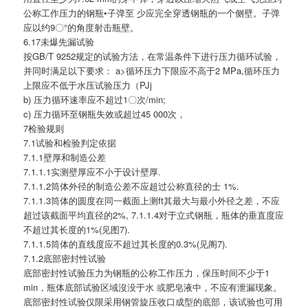
公称工作压力的钢瓶•子弹至 少应完全穿透钢瓶的一个侧壁。子弹
应以约9〇°的角度射击瓶壁。
6.17未爆先漏试验
按GB/T 9252规定的试验方法，在常温条件下进行压力循环试验，
并同时满足以下要求： a>循环压力下限应不高于2 MPa,循环压力
上限应不低于水压试验压力（PJj
b) 压力循环速率应不超过1〇次/min;
c) 压力循环至钢瓶失效或超过45 000次，
7检验规则
7.1试验和检验判定依据
7.1.1壁厚和制造公差
7.1.1.1实测壁厚应不小于设计壁厚.
7.1.1.2筒体外径的制造公差不应超过公称直径的士 1%.
7.1.1.3筒体的圆度在同一截面上测ft其最大与最小外径之差，不应
超过该截面平均直径的2%, 7.1.1.4对于立式钢瓶，瓶体的垂直度应
不超过其长度的1%(见图7).
7.1.1.5筒体的直线度应不超过其长度的0.3%(见阁7).
7.1.2底部密封性试验
底部密封性试验压力为钢瓶的公称工作压力，保压时间不少于1
min，瓶体底部试验区域沒没于水 或肥皂液中，不应有泄漏现象。
底部密封性试验仅限采用钢管旋压收口成型的底部，该试验也可用