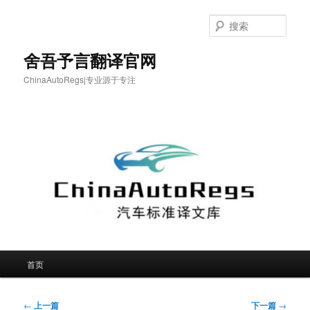
跳
至
搜
主
索
内
舍吾予言翻译官网
容
ChinaAutoRegs|专业源于专注
区
域
主
首页
页
文
←
上一篇
下一篇
→