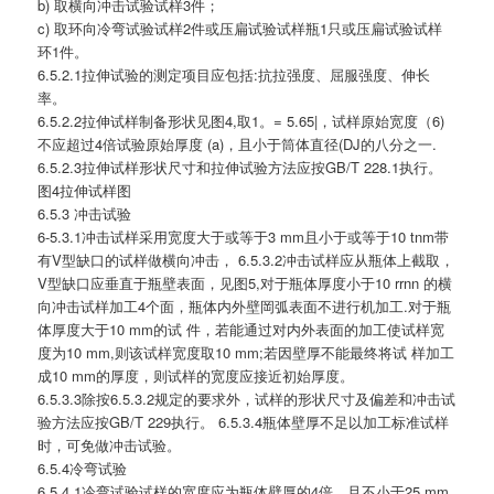
b) 取横向冲击试验试样3件；
c) 取环向冷弯试验试样2件或压扁试验试样瓶1只或压扁试验试样
环1件。
6.5.2.1拉伸试验的测定项目应包括:抗拉强度、屈服强度、伸长
率。
6.5.2.2拉伸试样制备形状见图4,取1。= 5.65|，试样原始宽度（6)
不应超过4倍试验原始厚度 (a)，且小于筒体直径(DJ的八分之一.
6.5.2.3拉伸试样形状尺寸和拉伸试验方法应按GB/T 228.1执行。
图4拉伸试样图
6.5.3 冲击试验
6-5.3.1冲击试样采用宽度大于或等于3 mm且小于或等于10 tnm带
有V型缺口的试样做横向冲击， 6.5.3.2冲击试样应从瓶体上截取，
V型缺口应垂直于瓶壁表面，见图5,对于瓶体厚度小于10 rrnn 的横
向冲击试样加工4个面，瓶体内外壁岡弧表面不进行机加工.对于瓶
体厚度大于10 mm的试 件，若能通过对内外表面的加工使试样宽
度为10 mm,则该试样宽度取10 mm;若因壁厚不能最终将试 样加工
成10 mm的厚度，则试样的宽度应接近初始厚度。
6.5.3.3除按6.5.3.2规定的要求外，试样的形状尺寸及偏差和冲击试
验方法应按GB/T 229执行。 6.5.3.4瓶体壁厚不足以加工标准试样
时，可免做冲击试验。
6.5.4冷弯试验
6.5.4.1冷弯试验试样的宽度应为瓶体壁厚的4倍，且不小于25 mm,