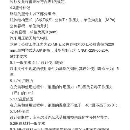
容积及允许偏差应符合表1的规定.
4.3型号标记
钢瓶的型号由以下部分组成:
瓶体结构型式（A或T或S) -公称T：作压力，单位为兆帕（MPa) -
公称容积，单位为升(L)
-公称直径，单位为毫米(mm)
汽车用压缩天然气钢瓶
示例：公称工作压力为20 MPa,公称容积为60 L,公称直径为229
mm,结构塑式为A的钢瓶，其型号标记为 CNG1-229-60-20A.
5技术要求
5.1 一般要求 5.1.1设计使用寿命
以本文件中规定的使用条件为基础的钢瓶,其设计使用寿命应为〗5
年.
5.1.2许用压力
在充装和使用过程中，钢瓶的许用压力（P„)应为公称工作压力
（尸）的1.3倍.
5.1.3温度范围
在充装和使用过程中，钢瓶的温度应不低于一40 t且不高于65 X：,
5.1.4外表面
设计钢瓶时，应考虑其连续承受机械损伤或化学侵蚀的能力。
5.2瓶体材料一般要求
5.2.1瓶体材料应采用电炉或氧气转炉冶炼的无时效性镇静钢。