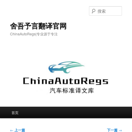
跳
至
搜
主
索
内
舍吾予言翻译官网
容
ChinaAutoRegs|专业源于专注
区
域
主
首页
页
文
←
上一篇
下一篇
→