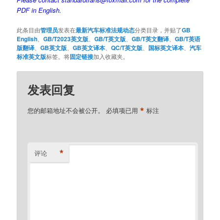
PDF in English.
此条目由
管理员
发表在
最新汽车标准法规动态
分类目录，并贴了
GB
English
、
GB/T2023英文版
、
GB/T英文版
、
GB/T英文翻译
、
GB/T英语
版翻译
、
GB英文版
、
GB英文译本
、
QC/T英文版
、
国标英文译本
、
汽车
标准英文版
标签。将
固定链接
加入收藏夹。
发表回复
*
您的邮箱地址不会被公开。
必填项已用
标注
*
评论