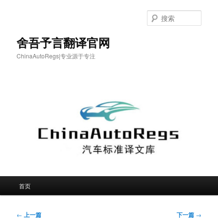
跳
至
搜
主
索
内
舍吾予言翻译官网
容
ChinaAutoRegs|专业源于专注
区
域
主
首页
页
文
←
上一篇
下一篇
→