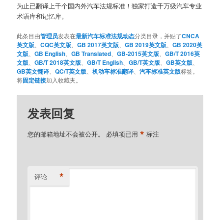
为止已翻译上千个国内外汽车法规标准！独家打造千万级汽车专业
术语库和记忆库。
此条目由
管理员
发表在
最新汽车标准法规动态
分类目录，并贴了
CNCA
英文版
、
CQC英文版
、
GB 2017英文版
、
GB 2019英文版
、
GB 2020英
文版
、
GB English
、
GB Translated
、
GB-2015英文版
、
GB/T 2016英
文版
、
GB/T 2018英文版
、
GB/T English
、
GB/T英文版
、
GB英文版
、
GB英文翻译
、
QC/T英文版
、
机动车标准翻译
、
汽车标准英文版
标签。
将
固定链接
加入收藏夹。
发表回复
*
您的邮箱地址不会被公开。
必填项已用
标注
*
评论