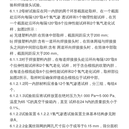
验和焊接接头试验。
6.1.1.2母材试验应在同一内胆的两个环形截面处取样。在一个截面
处沿环向每隔120°取4个氢气渗 透试样和1个物理性能试样，在另
一个截面处沿环向每隔120°取6个拉伸性能试样和2个氢气老化试
样，如图2所示：
a) 无缝塑料内胆:在筒体中部取样，截面间距应大于200 mm;
b) 焊接塑料内胆:含有一道环向焊接接头时，在筒体两端与焊接接
头之间的中间部位取样;含有 两道环向焊接接头时，在筒体中部取
样，截面间距应大于200 mm。
6.1.1.3对于焊接塑料内胆，在每道焊接接头处沿环向每隔120°取6
个拉伸性能试样和2个氢气老化 试样，对于含合模线的吹塑内胆，
在每道合模线处取6个拉伸性能试样和2个氢气老化试样，取样部位
如图2所示。取样时应确保焊缝或合模线位于试样中部。
6.1.2.1.2同一内胆材料应准备12个氢气渗透试样，分三组，每组4
个。
6.1.2.1.3试验前应将试样放置在绝对压力为1 000 Pa〜5 000 Pa、
温度为65 °C的真空干燥箱内，直至 试样在24 h内的质量损失小于
0.1%。
6.1.2.2试验装置 6.1.2.2.1氢气渗透试验装置主体基本结构参见附
录A。
6.1.2.2.2金属丝筛网的网孔尺寸应小于或等于0.15 mm，筛分面积