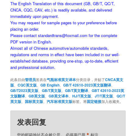
The English Translation of this document (GB, GB/T, QC/T,
CNCA, CQC, CAV, etc.) is readily available, and delivered
immediately upon payment.
You may request for sample pages to your preference before
placing an order.
Please contact standardtrans@foxmail.com for the complete
PDF version in English.
Almost all of Chinese automotive/automobile standards,
regulations and norms in effect have been included in our well-
established database, providing one-stop, up-to-date, efficient
and professional solution.
此条目由
管理员
发表在
气瓶标准英文译本
分类目录，并贴了
CNCA英文
版
、
CQC英文版
、
GB English
、
GB/T 42610-2023英文版翻译
、
GB/T2023英文版
、
GB/T英文版
、
GB/T英文翻译
、
GBT 42610-2023英
文版翻译
、
GB英文版
、
GB英文译本
、
HJ/T英文版
、
JT/T英文版
、
QC/T
英文版
、
国标英文版
、
汽车标准英文版
标签。将
固定链接
加入收藏夹。
发表回复
*
您的邮箱地址不会被公开。
必填项已用
标注