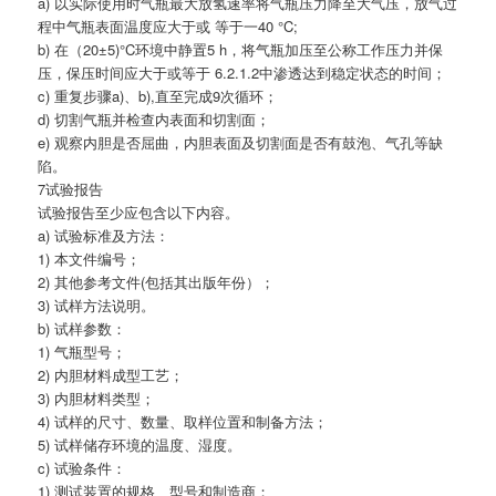
a) 以实际使用时气瓶最大放氢速率将气瓶压力降至大气压，放气过
程中气瓶表面温度应大于或 等于一40 °C;
b) 在（20±5)°C环境中静置5 h，将气瓶加压至公称工作压力并保
压，保压时间应大于或等于 6.2.1.2中渗透达到稳定状态的时间；
c) 重复步骤a)、b),直至完成9次循环；
d) 切割气瓶并检查内表面和切割面；
e) 观察内胆是否屈曲，内胆表面及切割面是否有鼓泡、气孔等缺
陷。
7试验报告
试验报告至少应包含以下内容。
a) 试验标准及方法：
1) 本文件编号；
2) 其他参考文件(包括其出版年份）；
3) 试样方法说明。
b) 试样参数：
1) 气瓶型号；
2) 内胆材料成型工艺；
3) 内胆材料类型；
4) 试样的尺寸、数量、取样位置和制备方法；
5) 试样储存环境的温度、湿度。
c) 试验条件：
1) 测试装置的规格、型号和制造商；