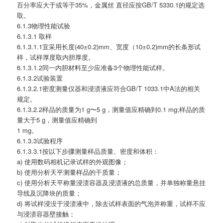
百分率应大于或等于35%，金属丝 直径应按GB/T 5330.1的规定选
取。
6.1.3物理性能试验
6.1.3.1 取样
6.1.3.1.1宜采用长度(40±0.2)mm、宽度（10±0.2)mm的长条形试
样，试样厚度取内胆厚度。
6.1.3.1.2同一内胆材料至少应准备3个物理性能试样。
6.1.3.2试验装置
6.1.3.2.1密度测量仪器和浸渍液应符合GB/T 1033.1中A法的相关
规定。
6.1.3.2.2样品的质量为1 g〜5 g，测量值应精确到0.1 mg;样品的质
量大于5 g，测量值应精确到
1 mg。
6.1.3.3试验程序
6.1.3.3.1按以下步骤测量样品质量、密度和体积：
a) 使用数码相机记录试样的外观图像；
b) 使用分析天平测量样品的干质量；
c) 使用分析天平称量浸渍容器及浸渍液的总质量，并单独称量悬挂
导线及沉降块的质量；
d) 将试样浸没于浸渍液中，除去试样表面的气泡并称重，试样不应
与浸渍容器壁接触；