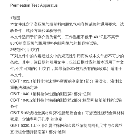
Permeation Test Apparatus
1范围
本文件规定了高压氢气瓶塑料内胆氢气相容性试验的通用要求、试
验条件、试验方法和试验报告。
本文件适用于贮存介质为氢气、工作温度不低于-40 °C且不高于
85°C的髙压氢气瓶用塑料内胆和氢气的相容性试验。
2规范性引用文件
下列文件中的内容通过文中的规范性引用而构成本文件必不可少的
条款。其中，注日期的引用文件，仅该日期对应的版本适用于本文
件;不注日期的引用文件，其最新版本(包括所有的修改单）适用于
本文件。
GB/T 1033.1塑料非泡沫塑料密度的测定第1部分:浸渍法、液体比
重瓶法和滴定法
GB/T 1040.1塑料拉伸性能的测定第1部分:总则
GB/T 1040.2塑料拉伸性能的测定第2部分:模塑和挤塑塑料的试验
条件
GB/T 5163烧结金属材料(不包括硬质合金）可渗透性烧结金属材料
密度、含油率和开孔率 的测定
GB/T 5330.1工业用金属丝筛网和金属丝编制网网孔尺寸与金属丝
直径组合选择指南第1 部分:通则