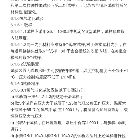
和第二次拉伸性能试验（第二组试样），记录氢气循环试验前后的
材料性 能变化。
6.1.6氢气老化试验
6.1.6.1 取样
6.1.6.1.1试样应采用GB/T 1040.2中规定的B型试样，试样厚度取
内胆厚度。
6.1.6.1.2同一内胆材料应准备6个母材试样;对于焊接塑料内胆，在
每道焊接接头处取6个试样；对 于含合模线的吹塑内胆，在每道合
模线处取2个试样。
6.1.6.2试验装置
试验装置为温度和压力可控的密闭容器，温度控制精度应不低于±1
°C，压力控制精度应不低于 ±1 MPa。
6.1.6.3试验程序
6.1.6.3.1氢气老化试验应按以下步骤进行：
a) 试验前应按6.1.2.1.3的规定干燥试样；
b) 取3个试样在压力大于或等于1.25倍气瓶公称工作压力、温度大
于或等于85 °C的氢气中放 置1 000 h后，将温度冷却到室温后，缓
慢降压至大气压力；
c) 另取3个试样，在环境温度、常压中保存1 000 h，与步骤a)同时
进行；
d) 参照GB/T 1040.1和GB/T 1040.2的试验方法对上述试样进行拉