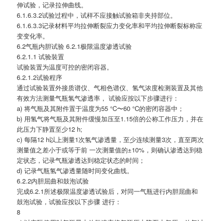
伸试验，记录拉伸曲线。
6.1.6.3.2试验过程中，试样不应接触试验箱非夹持部位。
6.1.6.3.3记录材料平均拉伸断裂应力变化率和平均拉伸断裂标称应
变变化率。
6.2气瓶内胆试验 6.2.1极限温度渗透试验
6.2.1.1 试验裝置
试验装置为温度可控的密闭容器。
6.2.1.2试验程序
通过试验装置外接质谱仪、气相色谱仪、氢气浓度检测装置及其他
有效方法测量气瓶氢气渗透率， 试验应按以下步骤进行：
a) 将气瓶及其附件置于温度为55 °C〜60 °C的密闭容器中；
b) 用氢气将气瓶及其附件缓慢加压至1.15倍的公称工作压力，并在
此压力下静置至少12 h;
c) 每隔12 h以上测量1次氢气渗透量，至少连续测量3次，直至两次
测量值之差小于或等于前 一次测量值的±10%，则确认渗透达到稳
定状态，记录气瓶渗透达到稳定状态的时间；
d) 记录气瓶氢气渗透量随时间变化曲线。
6.2.2内胆屈曲和鼓泡试验
完成6.2.1所述极限温度渗透试验后，对同一气瓶进行内胆屈曲和
鼓泡试验，试验应按以下步骤 进行：
8