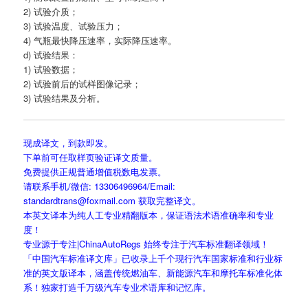
2) 试验介质；
3) 试验温度、试验压力；
4) 气瓶最快降压速率，实际降压速率。
d) 试验结果：
1) 试验数据；
2) 试验前后的试样图像记录；
3) 试验结果及分析。
现成译文，到款即发。
下单前可任取样页验证译文质量。
免费提供正规普通增值税数电发票。
请联系手机/微信: 13306496964/Email:
standardtrans@foxmail.com 获取完整译文。
本英文译本为纯人工专业精翻版本，保证语法术语准确率和专业
度！
专业源于专注|ChinaAutoRegs 始终专注于汽车标准翻译领域！
「中国汽车标准译文库」已收录上千个现行汽车国家标准和行业标
准的英文版译本，涵盖传统燃油车、新能源汽车和摩托车标准化体
系！独家打造千万级汽车专业术语库和记忆库。