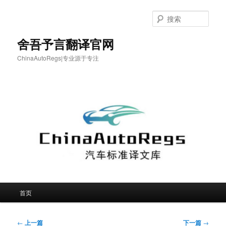
跳
至
搜
主
索
内
舍吾予言翻译官网
容
ChinaAutoRegs|专业源于专注
区
域
主
首页
页
文
←
上一篇
下一篇
→