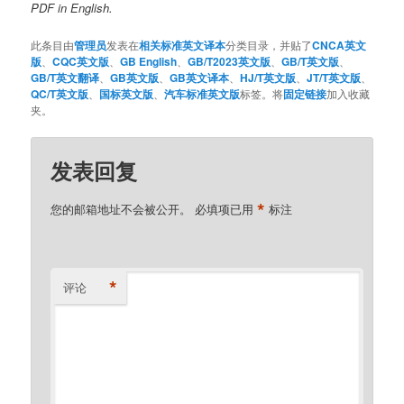
PDF in English.
此条目由
管理员
发表在
相关标准英文译本
分类目录，并贴了
CNCA英文
版
、
CQC英文版
、
GB English
、
GB/T2023英文版
、
GB/T英文版
、
GB/T英文翻译
、
GB英文版
、
GB英文译本
、
HJ/T英文版
、
JT/T英文版
、
QC/T英文版
、
国标英文版
、
汽车标准英文版
标签。将
固定链接
加入收藏
夹。
发表回复
*
您的邮箱地址不会被公开。
必填项已用
标注
*
评论