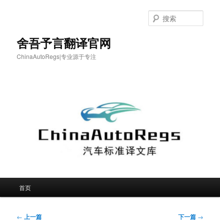
跳
至
搜
主
索
内
舍吾予言翻译官网
容
ChinaAutoRegs|专业源于专注
区
域
主
首页
页
文
←
上一篇
下一篇
→