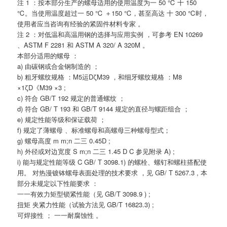
注 1 ：按本部分生产的螺母适用的使用温度为一 50 ℃ 十 150
℃。当使用温度超过一 50 ℃ ＋150 ℃，甚至高达 十 300 ℃时，
使用者应当咨询有经验的紧固件材料专家 。
注 2 ：对低温和高温用钢的选择与应用实例 ，可参考 EN 10269
、ASTM F 2281 和 ASTM A 320/ A 320M 。
本部分适用的螺母 ：
a) 由碳钢或合金钢制造的 ；
b) 粗牙螺纹规格 ：M5运DζM39 ，和细牙螺纹规格 ：M8
×1ζD《M39 ×3 ;
c) 符合 GB/T 192 规定的普通螺纹 ；
d) 符合 GB/ T 193 和 GB/T 9144 规定的直径与螺距组合 ；
e) 规定性能等级和保证载荷 ；
f) 规定了薄螺母 、标准螺母和高螺母三种螺母型式；
g) 螺母高度 m m;n 二三 0.45D ;
h) 外径或对边宽度 S m;n 二三 1.45 D C 参见附录 A) ;
i) 能与规定性能等级 C GB/ T 3098.1) 的螺栓、螺钉和螺柱搭配使
用。 对热漫镀钵螺母表面处理的技术要求 ，见 GB/ T 5267.3 , 本
部分未规定以下性能要求 ：
一一有效力矩型锁紧性能（见 GB/T 3098.9 ) ;
扭矩 夹紧力性能（试验方法见 GB/T 16823.3) ;
可焊接性 ； 一一耐腐蚀性 。