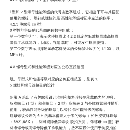
l 型和 2 型螺母性能等级的代号由数字组成 。它相当于可与其搭配
使用的螺栓 、螺钉或螺柱的最 高性能等级标记中左边的数字 。
4.2.3 薄螺母 co 型）
0 型性能等级的代号由两位数字组成 ：
第一位数字为“ ”，表示这种螺母比 4.2.2 规定的标准螺母或高螺母
降低了承载能力 。因此，当超 载时 ，可能发生螺纹脱扣 。
第二位数字表示用摔硬试验芯棒测试的公称保证应力的 1/100 ，以
MPa 计。
4.3 螺母型式和性能等级对应的公称直径范围
螺、母型式和性能等级对应的公称直径范围 ，见表 1,
5 螺栓和螺母连接副的设计
附录 A 给出了有关螺母设计准则和螺栓连接副承载能力的说明 。
标准螺母 (1 型）和高螺母（ 2 型）应按表 2 与外螺纹紧固件搭配
使用 ，较高性能等级的螺母可以替代 低性能等级的螺母 。
螺母螺纹公差为 6 H 的基本偏差大于零的螺母（ 如热浸镀钵螺母
：6AZ ,6AX ），则可能降低其螺纹 脱扣强度 。薄螺母 co 型）较
标准螺母或高螺母降低了承载能力 ，故不应设计使用于抗脱扣的