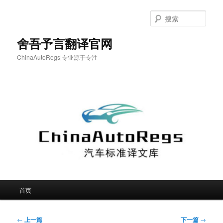
跳
至
搜
主
索
内
舍吾予言翻译官网
容
ChinaAutoRegs|专业源于专注
区
域
主
首页
页
文
←
上一篇
下一篇
→