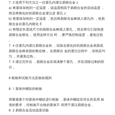
7. 3 使用下列方法之一往塞孔内灌注易熔合金 z
a) 将塞体加热到一定温度 ，该温度稍高于易熔合金的流动温度 ，
然后将熔化好的易熔合金灌注进 塞孔 z
b) 将塞体加热到一定温度 ，然后将易熔含金棒插入塞孔内 ，使易
熔合金在塞孔内熔化 E
c) 将预定长度或尺寸的易熔合金棒插入塞孔 ，然后将它们加热使
易熔合金熔化 。使用这种方法 时 ，要严格控制温度 ，避免过热
。
7. 4 往塞孔内灌注易熔合金前 ，应除去熔化好的易熔合金表面或
易熔合金棒表面的氧化物 。在易熔合 金的灌注过程中 ，加热应均
匀 ，并避免过热 。
7. 5 灌注完毕后 ，易熔合金应填满整个塞孔 ，并应清除过剩的部
分 。
8 检验和试验方法及验收规则
8. 1 塞体外螺纹的检验
用量规逐个对塞体外螺纹进行检验 ，塞体外螺纹应符合所采用 标
准的要求 ，经检验不合格的塞体不 得用于灌注易熔合金 。
8. 2 易熔合金流动温度试验