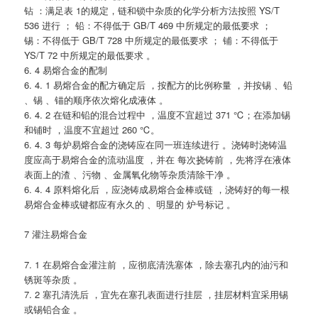
钻 ：满足表 1的规定，链和锁中杂质的化学分析方法按照 YS/T
536 进行 ； 铅：不得低于 GB/T 469 中所规定的最低要求 ；
锡：不得低于 GB/T 728 中所规定的最低要求 ； 铺：不得低于
YS/T 72 中所规定的最低要求 。
6. 4 易熔合金的配制
6. 4. 1 易熔合金的配方确定后 ，按配方的比例称量 ，并按锡 、铅
、锡 、锚的顺序依次熔化成液体 。
6. 4. 2 在链和铅的混合过程中 ，温度不宜超过 371 ℃；在添加锡
和铺时 ，温度不宜超过 260 ℃。
6. 4. 3 每炉易熔合金的浇铸应在同一班连续进行 。浇铸时浇铸温
度应高于易熔合金的流动温度 ，并在 每次挠铸前 ，先将浮在液体
表面上的渣 、污物 、金属氧化物等杂质清除干净 。
6. 4. 4 原料熔化后 ，应浇铸成易熔合金棒或链 ，浇铸好的每一根
易熔合金棒或键都应有永久的 、明显的 炉号标记 。
7 灌注易熔合金
7. 1 在易熔合金灌注前 ，应彻底清洗塞体 ，除去塞孔内的油污和
锈斑等杂质 。
7. 2 塞孔清洗后 ，宜先在塞孔表面进行挂层 ，挂层材料宜采用锡
或锡铅合金 。