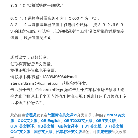
8. 3. 1 组批和试验的一般规定
8. 3. 1. 1 易熔塞装置应以不大于 3 000 个为一批 。
8. 3. 1. 2 从每批易熔塞装置中任选两个试样 ，按 8. 3. 2 和 8. 3.
3 的规定先后进行试验 ，试验时温度计 或测温仪尽量靠近易熔塞
装置 ，试验装置见图4。
现成译文，到款即发。
任取样页验证译文质量。
提供正规增值税电子发票。
请联系手机/微信: 13306496964/Email:
standardtrans@foxmail.com 获取完整译文。
专业源于专注|ChinaAutoRegs 始终专注于汽车标准翻译领域！迄
今为止已翻译上千个国内外汽车标准法规！独家打造千万级汽车专
业术语库和记忆库。
此条目由
管理员
发表在
气瓶标准英文译本
分类目录，并贴了
CNCA英文
版
、
CQC英文版
、
GB English
、
GB/T2023英文版
、
GB/T英文版
、
GB/T英文翻译
、
GB英文版
、
GB英文译本
、
HJ/T英文版
、
JT/T英文版
、
QC/T英文版
、
国标英文版
、
汽车标准英文版
标签。将
固定链接
加入收藏
夹。