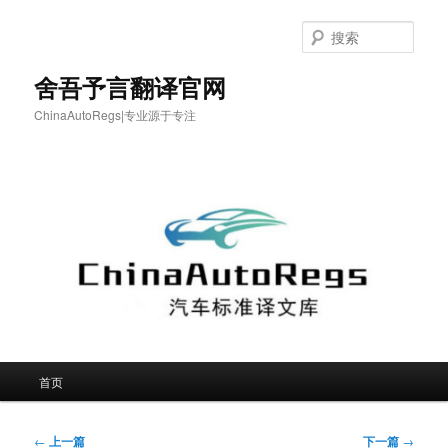
跳
至
搜
主
索
内
舍吾予言翻译官网
容
ChinaAutoRegs|专业源于专注
区
域
主
首页
页
文
←
上一篇
下一篇
→