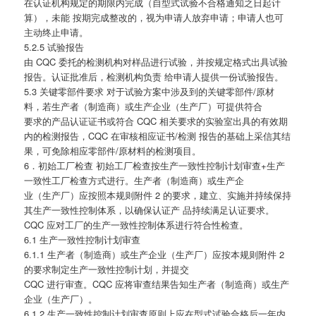
在认证机构规定的期限内完成（自型式试验不合格通知之日起计
算），未能 按期完成整改的，视为申请人放弃申请；申请人也可
主动终止申请。
5.2.5 试验报告
由 CQC 委托的检测机构对样品进行试验，并按规定格式出具试验
报告。认证批准后，检测机构负责 给申请人提供一份试验报告。
5.3 关键零部件要求 对于试验方案中涉及到的关键零部件/原材
料，若生产者（制造商）或生产企业（生产厂）可提供符合
要求的产品认证证书或符合 CQC 相关要求的实验室出具的有效期
内的检测报告，CQC 在审核相应证书/检测 报告的基础上采信其结
果，可免除相应零部件/原材料的检测项目。
6．初始工厂检查 初始工厂检查按生产一致性控制计划审查+生产
一致性工厂检查方式进行。生产者（制造商）或生产企
业（生产厂）应按照本规则附件 2 的要求，建立、实施并持续保持
其生产一致性控制体系，以确保认证产 品持续满足认证要求。
CQC 应对工厂的生产一致性控制体系进行符合性检查。
6.1 生产一致性控制计划审查
6.1.1 生产者（制造商）或生产企业（生产厂）应按本规则附件 2
的要求制定生产一致性控制计划，并提交
CQC 进行审查。CQC 应将审查结果告知生产者（制造商）或生产
企业（生产厂）。
6.1.2 生产一致性控制计划审查原则上应在型式试验合格后一年内