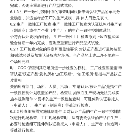
完成，否则应重新进行产品型式试验。
6.1.3 生产一致性控制计划的审查时间根据申请认证产品的单元数
量确定，并适当考虑工厂的生产规模，具 体人日数见表 1。
6.2 生产一致性工厂检查 生产一致性工厂检查为认证机构对生产者
（制造商）或生产企业（生产厂）的生产一致性控制体系能
否符合认证要求的评价。 生产一致性工厂检查原则上应在型式试
验合格后一年内完成，否则应重新进行产品型式试验。
6.2.1 工厂检查对象的界定和覆盖性要求 对认证产品进行最终装配
和/或试验以及加施认证标志的场所。当产品的上述工序不能在一
个场所完成
时，CQC 保留到其它场所进一步检查的权利。 工厂检查应覆盖“申
请认证/获证产品”及其所有“加工场所”。“加工场所”是指与产品认证
质量相
关的所有部门、场所、人员、活动；“申请认证/获证产品”是指生产
一致性控制计划覆盖的产品。检查组 如果在生产现场无法完成实
施本规则附件 2 要求的生产一致性检查时，可延伸到认证委托人
（申请人）、 生产者（制造商）等处进行检查。
6.2.2 检查组按照实施规则附件 2 对认证产品的生产一致性控制情
况进行现场检查。工厂现场检查时，应有委托认证的产品在生产，
必要时检查组可延伸到认证委托人（申请人）、生产者（制造商）
等处进行检查。