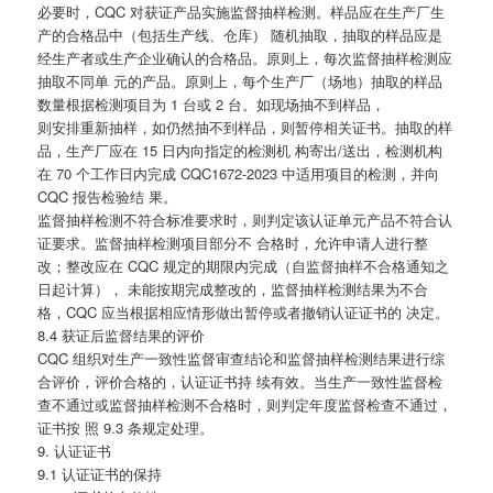
必要时，CQC 对获证产品实施监督抽样检测。样品应在生产厂生
产的合格品中（包括生产线、仓库） 随机抽取，抽取的样品应是
经生产者或生产企业确认的合格品。原则上，每次监督抽样检测应
抽取不同单 元的产品。原则上，每个生产厂（场地）抽取的样品
数量根据检测项目为 1 台或 2 台。如现场抽不到样品，
则安排重新抽样，如仍然抽不到样品，则暂停相关证书。抽取的样
品，生产厂应在 15 日内向指定的检测机 构寄出/送出，检测机构
在 70 个工作日内完成 CQC1672-2023 中适用项目的检测，并向
CQC 报告检验结 果。
监督抽样检测不符合标准要求时，则判定该认证单元产品不符合认
证要求。监督抽样检测项目部分不 合格时，允许申请人进行整
改；整改应在 CQC 规定的期限内完成（自监督抽样不合格通知之
日起计算）， 未能按期完成整改的，监督抽样检测结果为不合
格，CQC 应当根据相应情形做出暂停或者撤销认证证书的 决定。
8.4 获证后监督结果的评价
CQC 组织对生产一致性监督审查结论和监督抽样检测结果进行综
合评价，评价合格的，认证证书持 续有效。当生产一致性监督检
查不通过或监督抽样检测不合格时，则判定年度监督检查不通过，
证书按 照 9.3 条规定处理。
9. 认证证书
9.1 认证证书的保持