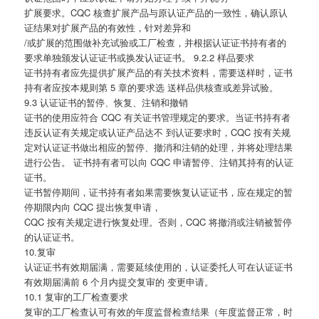
扩展要求。CQC 核查扩展产品与原认证产品的一致性，确认原认
证结果对扩展产品的有效性，针对差异和
/或扩展的范围做补充试验或工厂检查，并根据认证证书持有者的
要求单独颁发认证证书或换发认证证书。 9.2.2 样品要求
证书持有者应先提供扩展产品的有关技术资料，需要送样时，证书
持有者应按本规则第 5 章的要求选 送样品供核查或差异试验。
9.3 认证证书的暂停、恢复、注销和撤销
证书的使用应符合 CQC 有关证书管理规定的要求。当证书持有者
违反认证有关规定或认证产品达不 到认证要求时，CQC 按有关规
定对认证证书做出相应的暂停、撤消和注销的处理，并将处理结果
进行公告。 证书持有者可以向 CQC 申请暂停、注销其持有的认证
证书。
证书暂停期间，证书持有者如果需要恢复认证证书，应在规定的暂
停期限内向 CQC 提出恢复申请，
CQC 按有关规定进行恢复处理。否则，CQC 将撤消或注销被暂停
的认证证书。
10.复审
认证证书有效期届满，需要延续使用的，认证委托人可在认证证书
有效期届满前 6 个月内提交复审的 变更申请。
10.1 复审的工厂检查要求
复审的工厂检查认可有效的年度监督检查结果（年度监督正常，时