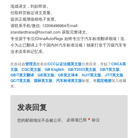
现成译文，到款即发。
任取样页验证译文质量。
提供正规增值税电子发票。
请联系手机/微信: 13306496964/Email:
standardtrans@foxmail.com 获取完整译文。
专业源于专注|ChinaAutoRegs 始终专注于汽车标准翻译领域！迄
今为止已翻译上千个国内外汽车标准法规！独家打造千万级汽车专
业术语库和记忆库。
此条目由
管理员
发表在
CCC认证法规英文版
分类目录，并贴了
CNCA英
文版
、
CQC英文版
、
GB English
、
GB/T2023英文版
、
GB/T英文版
、
GB/T英文翻译
、
GB英文版
、
GB英文译本
、
HJ/T英文版
、
JT/T英文版
、
QC/T英文版
、
国标英文版
、
汽车标准英文版
标签。将
固定链接
加入收藏
夹。
发表回复
*
您的邮箱地址不会被公开。
必填项已用
标注