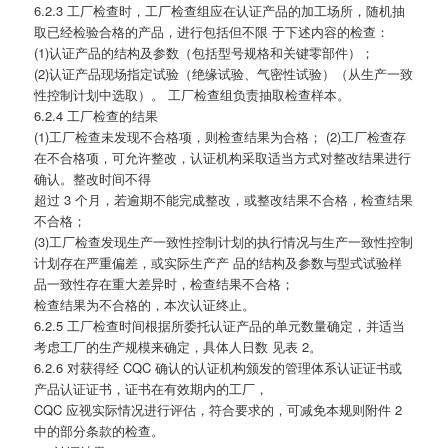
6.2.3 工厂检查时，工厂检查组应在认证产品的加工场所，随机抽
取已经检验合格的产品，进行包括但不限 于下述内容的检查：
(1)认证产品的结构及参数（包括型号规格和关键零部件）；
(2)认证产品现场指定试验（绝缘试验、气密性试验）（从生产一致
性控制计划中选取）。 工厂检查组负责抽取检查样本。
6.2.4 工厂检查的结果
(1)工厂检查未发现不合格项，则检查结果为合格； (2)工厂检查存
在不合格项，可允许整改，认证机构采取适当方式对整改结果进行
确认。整改时间不得
超过 3 个月，若逾期不能完成整改，或整改结果不合格，检查结果
不合格；
(3)工厂检查发现生产一致性控制计划的执行情况与生产一致性控制
计划存在严重偏差，或实际生产产 品的结构及参数与型式试验样
品一致性存在重大差异时，检查结果不合格；
检查结果为不合格的，本次认证终止。
6.2.5 工厂检查时间根据所委托认证产品的单元数量确定，并适当
考虑工厂的生产规模来确定，具体人日数 见表 2。
6.2.6 对获得经 CQC 确认的认证机构颁发的管理体系认证证书或
产品认证证书，证书在有效期内的工厂，
CQC 应视实际情况进行评估，符合要求的，可减免本规则附件 2
中的部分条款的检查。