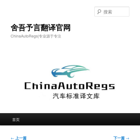
跳
至
搜
主
索
内
舍吾予言翻译官网
容
ChinaAutoRegs|专业源于专注
区
域
主
首页
页
文
←
上一篇
下一篇
→