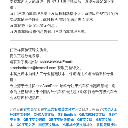
支持车内无人的系统，按照7.3.8进行试验后，系统应满足如下要
求：
a) 用户或泊车管理系统下发远程制动指令后，系统应在规定时间内
实现车辆完全静止，此过程所 需时间满足表 2 要求；
b) 车辆静止后发出警示信息；
c) 发送车辆状态信息告知用户或泊车管理系统。
任取样页验证译文质量。
提供正规数电发票。
请联系手机/微信: 13306496964/Email:
standardtrans@foxmail.com 获取完整译文。
本英文译本为纯人工专业精翻版本，保证语法术语准确率和专业
度！
专业源于专注|ChinaAutoRegs 始终专注于汽车标准翻译领域！迄
今为止已翻译上千个国内外汽车标准法规！独家打造千万级汽车专
业术语库和记忆库。
此条目由
管理员
发表在
非正式标准英文译本
分类目录，并贴了
CCC认证
标准英文翻译
、
CNCA英文版
、
GB English
、
GB/T2024英文版
、
GB/T
英文版
、
GB/T英文翻译
、
GB/T英语版翻译
、
GB英文版
、
GB英文译
本
、
QC/T英文版
、
国标英文译本
、
汽车标准英文版
标签。将
固定链接
加