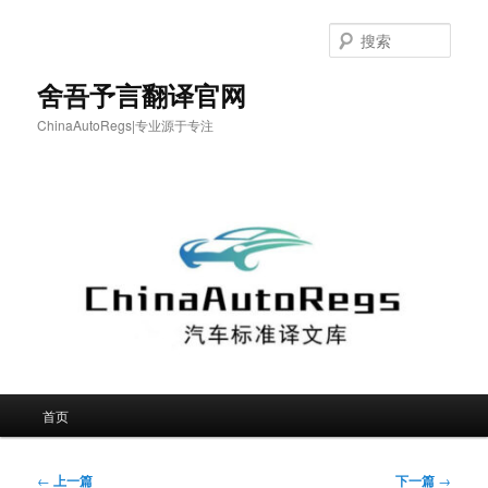
跳
至
搜
主
索
内
舍吾予言翻译官网
容
ChinaAutoRegs|专业源于专注
区
域
主
首页
页
文
←
上一篇
下一篇
→