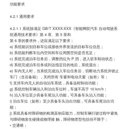
功能要求
4.2.1 通用要求
4.2.1.1 系统除满足 GB/T XXXX-XXX《智能网联汽车 自动驾驶系
统通用技术要求》第 4 章、第 5 章和
第 6 章的要求外，还应满足以下要求：
a) 系统能识别目标车位或接收外界发送的目标车位信息；
b) 系统能判断车位内空间和车位周围空间是否充足；
c) 系统完成泊车任务后，调整挡位为 P 挡，进入驻车制动状态；
d) 系统完成泊车任务或到达指定目的地后，系统退出；
e) 车内无人时，当系统完成泊入车位任务后，切断动力系统并锁止
车门（含后备箱），关闭所有 车窗和电动天窗（如有）等；
f) 支持车内无人的自动泊车系统，具备远程制动功能；
g) 系统控制车辆泊入和泊出车位时，车速不高于 10 km/h；
h) 泊入车位至少具备车尾泊入功能，可具备车头泊入功能；
i) 泊出车位（如有）至少具备车头泊出功能，可具备车尾泊出功
能；
j) 系统具备对障碍物的检测及响应能力，控制车辆行驶过程中避免
与障碍物发生碰撞或物理接 触，障碍物类型包括但不限于：
• 交通锥；