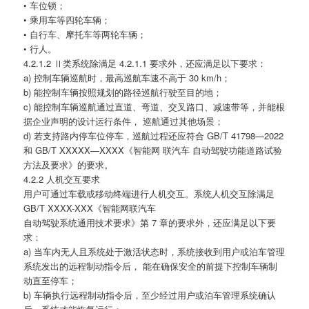
• 车位锁；
• 乘用车等四轮车辆；
• 自行车、摩托车等两轮车辆；
• 行人。
4.2.1.2 Ⅱ类系统除满足 4.2.1.1 要求外，还应满足以下要求：
a) 控制车辆巡航时，最高巡航车速不高于 30 km/h；
b) 能控制车辆按照规划的路径巡航行驶至目的地；
c) 能控制车辆巡航通过直道、弯道、交叉路口、减速带等，并能根
据企业声明的设计运行条件， 巡航通过其他场景；
d) 若支持路内停车位停车，巡航过程还应符合 GB/T 41798—2022
和 GB/T XXXXX—XXXX《智能网 联汽车 自动驾驶功能道路试验
方法及要求》的要求。
4.2.2 人机交互要求
用户可通过车载或移动终端进行人机交互。系统人机交互除满足
GB/T XXXX-XXX《智能网联汽车
自动驾驶系统通用技术要求》第 7 章的要求外，还应满足以下要
求：
a) 当车内无人且系统处于激活状态时，系统接收到用户或泊车管理
系统发出的远程制动指令后， 能在确保安全的前提下控制车辆制
动直至停车；
b) 车辆执行远程制动指令后，至少经过用户或泊车管理系统确认