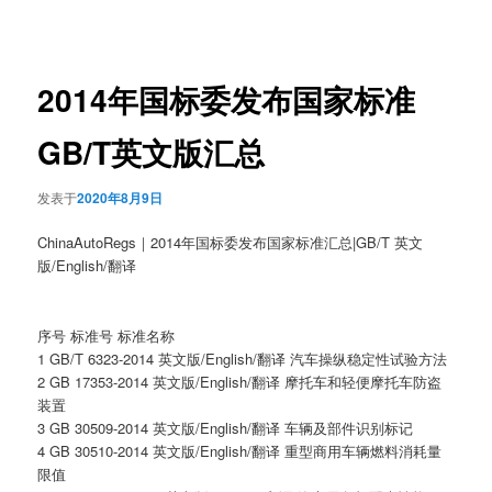
章
导
航
2014年国标委发布国家标准
GB/T英文版汇总
发表于
2020年8月9日
ChinaAutoRegs｜2014年国标委发布国家标准汇总|GB/T 英文
版/English/翻译
序号 标准号 标准名称
1 GB/T 6323-2014 英文版/English/翻译 汽车操纵稳定性试验方法
2 GB 17353-2014 英文版/English/翻译 摩托车和轻便摩托车防盗
装置
3 GB 30509-2014 英文版/English/翻译 车辆及部件识别标记
4 GB 30510-2014 英文版/English/翻译 重型商用车辆燃料消耗量
限值