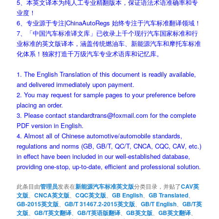
5、本英文译本为纯人工专业精翻版本，保证语法术语准确率和专
业度！
6、专业源于专注|ChinaAutoRegs 始终专注于汽车标准翻译领域！
7、「中国汽车标准译文库」已收录上千个现行汽车国家标准和行
业标准的英文版译本，涵盖传统燃油车、新能源汽车和摩托车标准
化体系！独家打造千万级汽车专业术语库和记忆库。
1. The English Translation of this document is readily available,
and delivered immediately upon payment.
2. You may request for sample pages to your preference before
placing an order.
3. Please contact standardtrans@foxmail.com for the complete
PDF version in English.
4. Almost all of Chinese automotive/automobile standards,
regulations and norms (GB, GB/T, QC/T, CNCA, CQC, CAV, etc.)
in effect have been included in our well-established database,
providing one-stop, up-to-date, efficient and professional solution.
此条目由
管理员
发表在
新能源汽车标准英文版
分类目录，并贴了
CAV英
文版
、
CNCA英文版
、
CQC英文版
、
GB English
、
GB Translated
、
GB-2015英文版
、
GB/T 31467.2-2015英文版
、
GB/T English
、
GB/T英
文版
、
GB/T英文翻译
、
GB/T英语版翻译
、
GB英文版
、
GB英文翻译
、