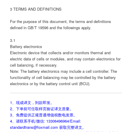
3 TERMS AND DEFINITIONS
For the purpose of this document, the terms and definitions
defined in GB/T 19596 and the followings apply.
3.1
Battery electronics
Electronic device that collects and/or monitors thermal and
electric data of cells or modules, and may contain electronics for
cell balancing, if necessary.
Note: The battery electronics may include a cell controller. The
functionality of cell balancing may be controlled by the battery
electronics or by the battery control unit (BCU).
1、现成译文，到款即发。
2、下单前可任取样页验证译文质量。
3、免费提供正规普通增值税数电发票。
4、请联系手机/微信: 13306496964/Email:
standardtrans@foxmail.com 获取完整译文。