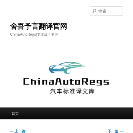
跳
至
搜
主
索
内
舍吾予言翻译官网
容
ChinaAutoRegs|专业源于专注
区
域
主
首页
页
文
←
上一篇
下一篇
→