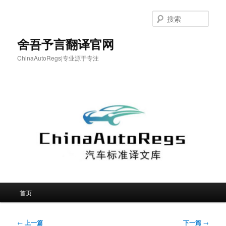
跳
至
搜
主
索
内
舍吾予言翻译官网
容
ChinaAutoRegs|专业源于专注
区
域
主
首页
页
文
←
上一篇
下一篇
→