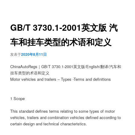
章
导
航
GB/T 3730.1-2001英文版 汽
车和挂车类型的术语和定义
发表于
2020年8月11日
ChinaAutoRegs｜GB/T 3730.1-2001英文版/English/翻译/汽车和
挂车类型的术语和定义
Motor vehicles and trailers – Types -Terms and definitions
1 Scope
This standard defines terms relating to some types of motor
vehicles, trailers and combination vehicles defined according to
certain design and technical characteristics.