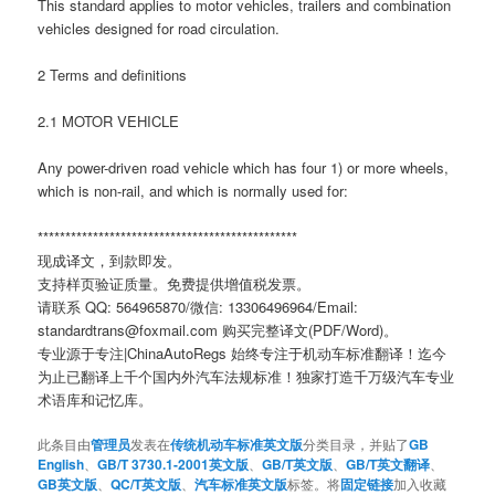
This standard applies to motor vehicles, trailers and combination
vehicles designed for road circulation.
2 Terms and definitions
2.1 MOTOR VEHICLE
Any power-driven road vehicle which has four 1) or more wheels,
which is non-rail, and which is normally used for:
***********************************************
现成译文，到款即发。
支持样页验证质量。免费提供增值税发票。
请联系 QQ: 564965870/微信: 13306496964/Email:
standardtrans@foxmail.com 购买完整译文(PDF/Word)。
专业源于专注|ChinaAutoRegs 始终专注于机动车标准翻译！迄今
为止已翻译上千个国内外汽车法规标准！独家打造千万级汽车专业
术语库和记忆库。
此条目由
管理员
发表在
传统机动车标准英文版
分类目录，并贴了
GB
English
、
GB/T 3730.1-2001英文版
、
GB/T英文版
、
GB/T英文翻译
、
GB英文版
、
QC/T英文版
、
汽车标准英文版
标签。将
固定链接
加入收藏