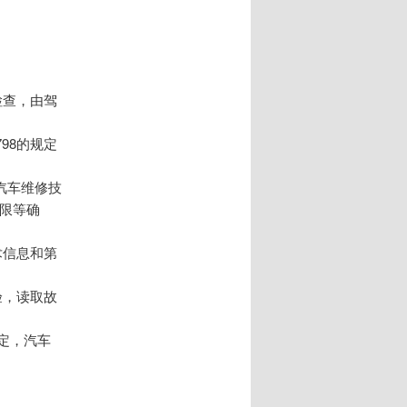
检查，由驾
798的规定
汽车维修技
限等确
术信息和第
验，读取故
规定，汽车