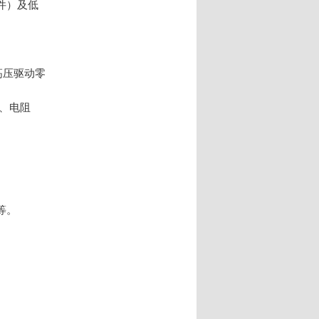
件）及低
高压驱动零
、电阻
等。