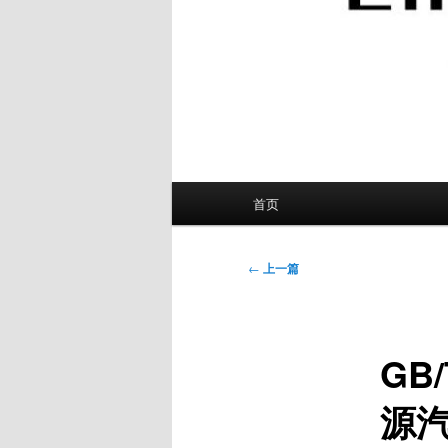
主
首页
页
文
←
上一篇
章
导
航
GB
源