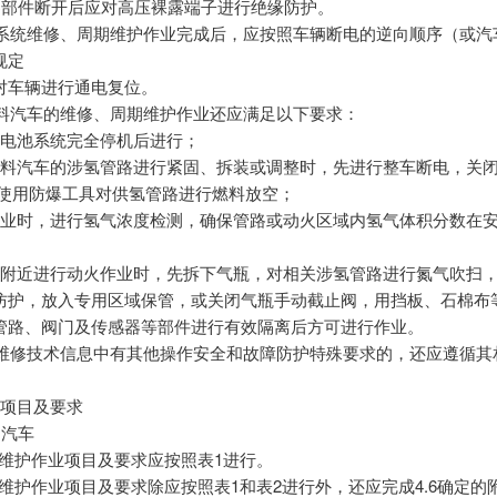
高压零部件断开后应对高压裸露端子进行绝缘防护。
 高压系统维修、周期维护作业完成后，应按照车辆断电的逆向顺序（或
规定
对车辆进行通电复位。
氢燃料汽车的维修、周期维护作业还应满足以下要求：
料电池系统完全停机后进行；
燃料汽车的涉氢管路进行紧固、拆装或调整时，先进行整车断电，关
并使用防爆工具对供氢管路进行燃料放空；
作业时，进行氢气浓度检测，确保管路或动火区域内氢气体积分数在
瓶附近进行动火作业时，先拆下气瓶，对相关涉氢管路进行氮气吹扫
防护，放入专用区域保管，或关闭气瓶手动截止阀，用挡板、石棉布
管路、阀门及传感器等部件进行有效隔离后方可进行作业。
 汽车维修技术信息中有其他操作安全和故障防护特殊要求的，还应遵循其
业项目及要求
动汽车
 日常维护作业项目及要求应按照表1进行。
 周期维护作业项目及要求除应按照表1和表2进行外，还应完成4.6确定