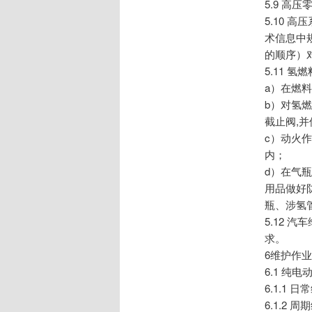
5.9 
5.10
术信息中
的顺序）
5.11 
a）在燃
b）对氢
截止阀,
c）动火
内；
d）在气
用品做好
瓶、涉氢
5.12
求。
6维护作
6.1 纯电
6.1.1
6.1.2