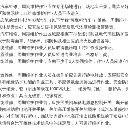
新能源汽车维修、周期维护作业应在专用场地进行，场地应干燥，通风良
区和警示牌，非维修维护作业人员不应进入。
使用气态氢的燃料电池电动汽车（以下简称“氢燃料汽车”）维修、周期维
气体易聚集处，应安装防爆排风装置及氢气浓度检测报警装置。
新能源汽车维修、周期维护作业区域应根据车型配备消防及电气高压防护
限于防毒面罩、绝缘棒、消防钩及相适应的灭火设施设备等。
高压系统维修、周期维护作业人员应取得低压电工特种作业操作证。
专用装置维修、周期维护作业人员应经过专业培训，合格后上岗。
高压系统维修、周期维护作业，应由不少于2人协同操作，作业人员应遵
。
专用装置维修、周期维护作业人员在操作前应先进行静电释放，应穿戴安
具有绝缘防护功能的作业工具，不应佩戴金属饰品进行作业。安全防
限于绝缘手套（耐压等级在1000V以上）、绝缘鞋（靴）、眼护具、
备和作业工具应无破损，绝缘有效。
高压系统维修、周期维护作业前，应按照关闭车辆电源总控制开关、断开
关闭辅助蓄电池开关手柄、关闭高压维修开关的顺序（或汽车维修技
序）对车辆进行断电，确认动力蓄电池高压输出线路系统的正负极电压低
阻值符合汽车维修技术信息中的规定后，方可进行维护作业。