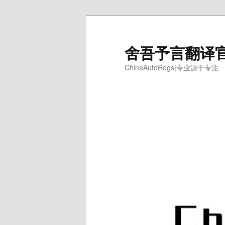
跳
至
主
舍吾予言翻译
内
ChinaAutoRegs|专业源于专注
容
区
域