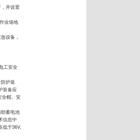
好，并设置
护作业场地
应急设备，
守电工安全
全防护装
护装备应
安全帽。安
辅助蓄电池
术信息中
于36V,