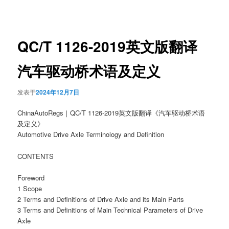
章
导
航
QC/T 1126-2019英文版翻译
汽车驱动桥术语及定义
发表于
2024年12月7日
ChinaAutoRegs｜QC/T 1126-2019英文版翻译《汽车驱动桥术语
及定义》
Automotive Drive Axle Terminology and Definition
CONTENTS
Foreword
1 Scope
2 Terms and Definitions of Drive Axle and its Main Parts
3 Terms and Definitions of Main Technical Parameters of Drive
Axle