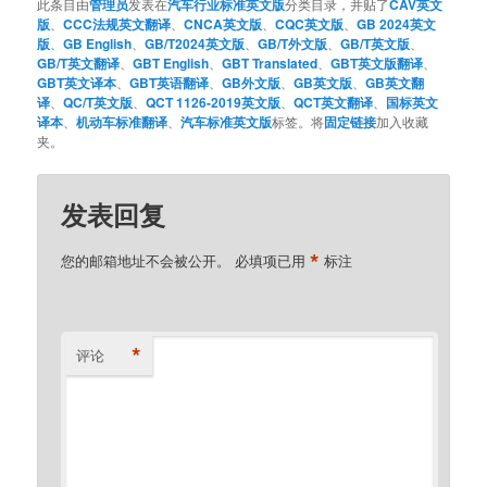
此条目由
管理员
发表在
汽车行业标准英文版
分类目录，并贴了
CAV英文
版
、
CCC法规英文翻译
、
CNCA英文版
、
CQC英文版
、
GB 2024英文
版
、
GB English
、
GB/T2024英文版
、
GB/T外文版
、
GB/T英文版
、
GB/T英文翻译
、
GBT English
、
GBT Translated
、
GBT英文版翻译
、
GBT英文译本
、
GBT英语翻译
、
GB外文版
、
GB英文版
、
GB英文翻
译
、
QC/T英文版
、
QCT 1126-2019英文版
、
QCT英文翻译
、
国标英文
译本
、
机动车标准翻译
、
汽车标准英文版
标签。将
固定链接
加入收藏
夹。
发表回复
*
您的邮箱地址不会被公开。
必填项已用
标注
*
评论