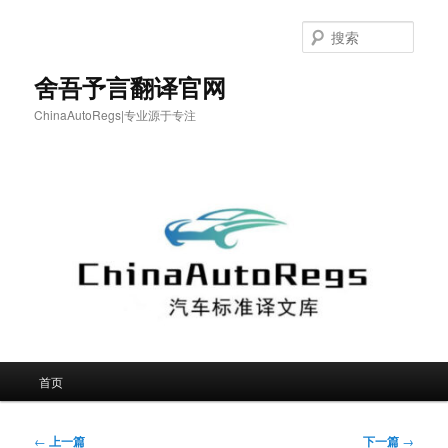
跳
至
搜
主
索
内
舍吾予言翻译官网
容
ChinaAutoRegs|专业源于专注
区
域
主
首页
页
文
←
上一篇
下一篇
→