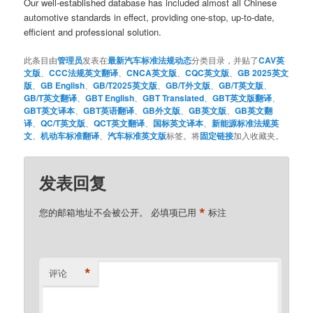
Our well-established database has included almost all Chinese
automotive standards in effect, providing one-stop, up-to-date,
efficient and professional solution.
此条目由
管理员
发表在
最新汽车标准法规动态
分类目录，并贴了
CAV英
文版
、
CCC法规英文翻译
、
CNCA英文版
、
CQC英文版
、
GB 2025英文
版
、
GB English
、
GB/T2025英文版
、
GB/T外文版
、
GB/T英文版
、
GB/T英文翻译
、
GBT English
、
GBT Translated
、
GBT英文版翻译
、
GBT英文译本
、
GBT英语翻译
、
GB外文版
、
GB英文版
、
GB英文翻
译
、
QC/T英文版
、
QCT英文翻译
、
国标英文译本
、
新能源标准法规英
文
、
机动车标准翻译
、
汽车标准英文版
标签。将
固定链接
加入收藏夹。
发表回复
*
您的邮箱地址不会被公开。
必填项已用
标注
*
评论