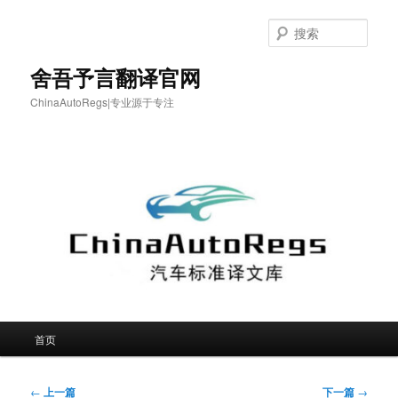
跳
至
搜
主
索
内
舍吾予言翻译官网
容
ChinaAutoRegs|专业源于专注
区
域
主
首页
页
文
←
上一篇
下一篇
→