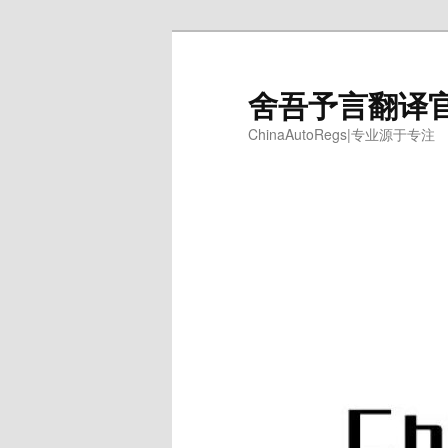
跳
至
主
舍吾予言翻译
内
ChinaAutoRegs|专业源于专注
容
区
域