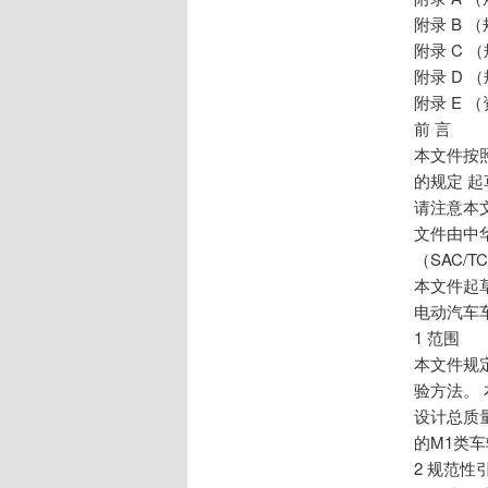
附录 B 
附录 C 
附录 D 
附录 E 
前 言
本文件按照
的规定 起
请注意本
文件由中
（SAC/T
本文件起草
电动汽车车
1 范围
本文件规
验方法。 
设计总质量超
的M1类
2 规范性