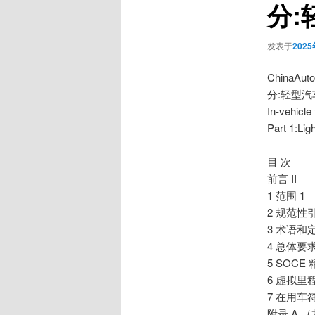
分:
发表于
202
ChinaA
分:轻型汽
In-vehicle
Part 1:Lig
目 次
前言 II
1 范围 1
2 规范性
3 术语和定
4 总体要求
5 SOCE
6 虚拟里
7 在用车
附录 A 