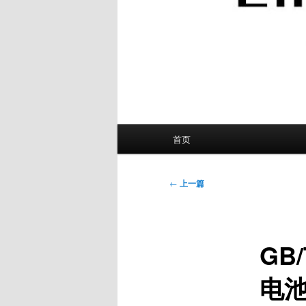
主
首页
页
文
←
上一篇
章
导
航
GB
电池