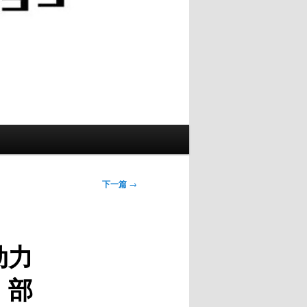
下一篇
→
动力
 部