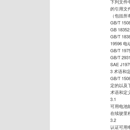
下列文件
的引用文
（包括所
GB/T 1
GB 18
GB/T 
19596 
GB/T 
GB/T 2
SAE J
3 术语和
GB/T 15
定的以及
术语和定
3.1
可用电池能量 
在续驶里
3.2
认证可用电池能量