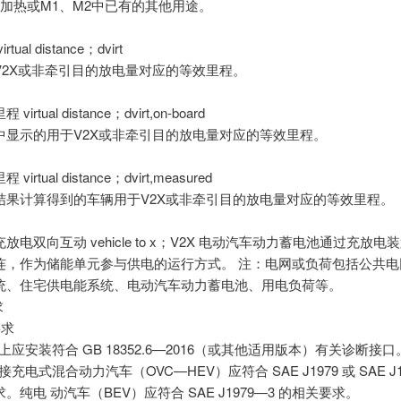
 加热或M1、M2中已有的其他用途。
tual distance；dvirt
V2X或非牵引目的放电量对应的等效里程。
irtual distance；dvirt,on-board
中显示的用于V2X或非牵引目的放电量对应的等效里程。
irtual distance；dvirt,measured
结果计算得到的车辆用于V2X或非牵引目的放电量对应的等效里程。
放电双向互动 vehicle to x；V2X 电动汽车动力蓄电池通过充放电
连，作为储能单元参与供电的运行方式。 注：电网或负荷包括公共电
统、住宅供电能系统、电动汽车动力蓄电池、用电负荷等。
求
要求
 车辆上应安装符合 GB 18352.6—2016（或其他适用版本）有关诊断接口
可外接充电式混合动力汽车（OVC—HEV）应符合 SAE J1979 或 SAE J1
。纯电 动汽车（BEV）应符合 SAE J1979—3 的相关要求。