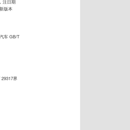
，注日期
新版本
车 GB/T
 29317界