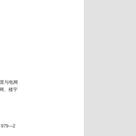
装置与电网
网、楼宇
。
979—2