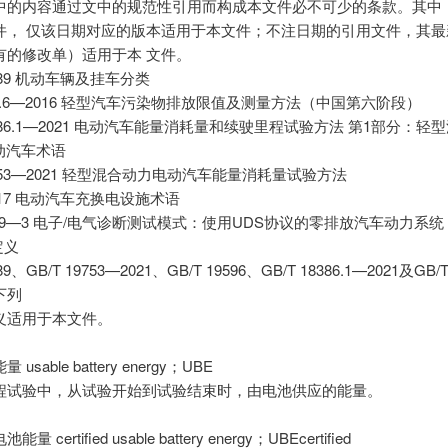
中的内容通过文中的规范性引用而构成本文件必不可少的条款。其中
件， 仅该日期对应的版本适用于本文件；不注日期的引用文件，其最
有的修改单）适用于本 文件。
5089 机动车辆及挂车分类
352.6—2016 轻型汽车污染物排放限值及测量方法（中国第六阶段）
18386.1—2021 电动汽车能量消耗量和续驶里程试验方法 第1部分：轻型汽
电动汽车术语
19753—2021 轻型混合动力电动汽车能量消耗量试验方法
9317 电动汽车充换电设施术语
1979—3 电子/电气诊断测试模式：使用UDS协议的零排放汽车动力系统
定义
089、GB/T 19753—2021、GB/T 19596、GB/T 18386.1—2021及GB/T
下列
义适用于本文件。
usable battery energy；UBE
程试验中，从试验开始到试验结束时，由电池供应的能量。
 certified usable battery energy；UBEcertified