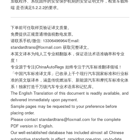
加载程序、系统固件的安全保护机制的安全证明文件，检查车载终
端 是否满足5.2.2.2的要求。
下单前可任取样页验证译文质量。
免费提供正规普通增值税数电发票。
请联系手机/微信: 13306496964/Email:
standardtrans@foxmail.com 获取完整译文。
本英文译本为纯人工专业精翻版本，保证语法术语准确率和专业
度！
专业源于专注|ChinaAutoRegs 始终专注于汽车标准翻译领域！
「中国汽车标准译文库」已收录上千个现行汽车国家标准和行业标
准的英文版译本，涵盖传统燃油车、新能源汽车和摩托车标准化体
系！独家打造千万级汽车专业术语库和记忆库。
The English Translation of this document is readily available, and
delivered immediately upon payment.
Sample pages may be requested to your preference before
placing order.
Please contact standardtrans@foxmail.com for the complete
PDF version in English.
Our well-established database has included almost all Chinese
automotive standards in effect, providing one-stop, up-to-date,