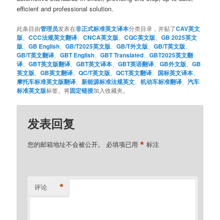
efficient and professional solution.
此条目由
管理员
发表在
非正式标准英文译本
分类目录，并贴了
CAV英文
版
、
CCC法规英文翻译
、
CNCA英文版
、
CQC英文版
、
GB 2025英文
版
、
GB English
、
GB/T2025英文版
、
GB/T外文版
、
GB/T英文版
、
GB/T英文翻译
、
GBT English
、
GBT Translated
、
GBT2025英文翻
译
、
GBT英文版翻译
、
GBT英文译本
、
GBT英语翻译
、
GB外文版
、
GB
英文版
、
GB英文翻译
、
QC/T英文版
、
QCT英文翻译
、
国标英文译本
、
摩托车标准英文版翻译
、
新能源标准法规英文
、
机动车标准翻译
、
汽车
标准英文版
标签。将
固定链接
加入收藏夹。
发表回复
*
您的邮箱地址不会被公开。
必填项已用
标注
*
评论