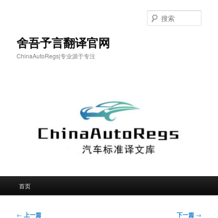
跳
至
搜
主
索
内
舍吾予言翻译官网
容
ChinaAutoRegs|专业源于专注
区
域
主
首页
页
文
←
上一篇
下一篇
→