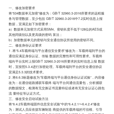
一、修改加密要求
将“534数据单元加密”修改为：GB/T 32960.3-2016所要求的远程服
务与管理数据，至少包括 GB/T 32960.3-2016中7.2实时信息上报
数据，宜满足如下加密要求：
a）数据单元加密方式采用SM4、密钥长度不低于128位的AES或
其他同级别以及更高级的密码 算法；
b）加密数据单元的密钥与安全通信协议所使用的密钥不同。
二、修改身份认证要求
1 .将“5.4车载终端与平台通信安全要求”修改为：车载终端到平台的
通信应满足身份认证、传输 数据的完整性和可用性要求。车载终
端向平台实时上报GB/T 32960.3-2016所要求的实时信息上报 数据
时，宜按照5.3.4进行加密处理。车载终端到平台的安全通信协议
宜满足5.3.3的技术要求。
2 .将6.6.3标题修改为“车载终端与平台通信身份认证试验”，内容修
改为：在通信链路捕获车载终 端与平台间通信流量包，分析捕获
的数据报文，检测有无交换证书流量特征或者有无安全认证心跳包
流 量特征等认证方式。
三、修改安全启动试验方法
将“6.4.2车载终端固件信息安全试验”中的“6.4.2.1〜6.4.2.4”修改
为：测试人员应依据车辆制造 商提供的车载终端的可信根、引导