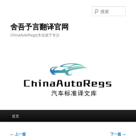
跳
至
搜
主
索
内
舍吾予言翻译官网
容
ChinaAutoRegs|专业源于专注
区
域
主
首页
页
文
←
上一篇
下一篇
→