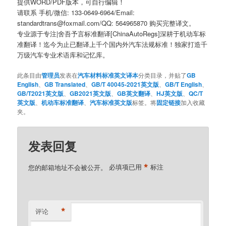
提供WORD/PDF版本，可自行编辑！
请联系 手机/微信: 133-0649-6964/Email:
standardtrans@foxmail.com/QQ: 564965870 购买完整译文。
专业源于专注|舍吾予言标准翻译[ChinaAutoRegs]深耕于机动车标
准翻译！迄今为止已翻译上千个国内外汽车法规标准！独家打造千
万级汽车专业术语库和记忆库。
此条目由
管理员
发表在
汽车材料标准英文译本
分类目录，并贴了
GB
English
、
GB Translated
、
GB/T 40045-2021英文版
、
GB/T English
、
GB/T2021英文版
、
GB2021英文版
、
GB英文翻译
、
HJ英文版
、
QC/T
英文版
、
机动车标准翻译
、
汽车标准英文版
标签。将
固定链接
加入收藏
夹。
发表回复
*
您的邮箱地址不会被公开。
必填项已用
标注
*
评论