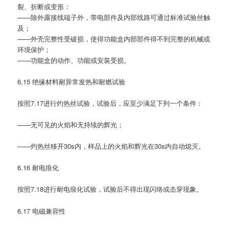
裂、折断或变形：
——除外露接线端子外，带电部件及内部线路可通过标准试验丝触
及；
——外壳完整性受破损，使得功能盒内部部件得不到完整的机械或
环境保护；
——功能盒的动作、功能或安装受损。
6.15 绝缘材料耐异常发热和耐燃试验
按照7.17进行灼热丝试验，试验后，应至少满足下列一个条件：
——无可见的火焰和无持续的辉光；
——灼热丝移开30s内，样品上的火焰和辉光在30s内自动熄灭。
6.16 耐电痕化
按照7.18进行耐电痕化试验，试验后不得出现闪络或击穿现象。
6.17 电磁兼容性