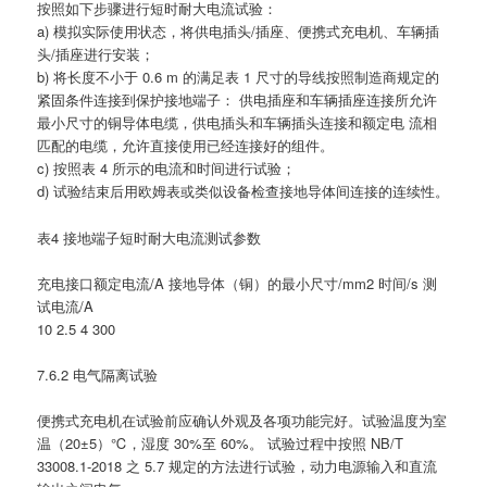
按照如下步骤进行短时耐大电流试验：
a) 模拟实际使用状态，将供电插头/插座、便携式充电机、车辆插
头/插座进行安装；
b) 将长度不小于 0.6 m 的满足表 1 尺寸的导线按照制造商规定的
紧固条件连接到保护接地端子： 供电插座和车辆插座连接所允许
最小尺寸的铜导体电缆，供电插头和车辆插头连接和额定电 流相
匹配的电缆，允许直接使用已经连接好的组件。
c) 按照表 4 所示的电流和时间进行试验；
d) 试验结束后用欧姆表或类似设备检查接地导体间连接的连续性。
表4 接地端子短时耐大电流测试参数
充电接口额定电流/A 接地导体（铜）的最小尺寸/mm2 时间/s 测
试电流/A
10 2.5 4 300
7.6.2 电气隔离试验
便携式充电机在试验前应确认外观及各项功能完好。试验温度为室
温（20±5）℃，湿度 30%至 60%。 试验过程中按照 NB/T
33008.1-2018 之 5.7 规定的方法进行试验，动力电源输入和直流