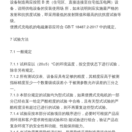
设备制造商应按照 B 类（住宅区、直接连接至住宅低压电网）设
备，说明供电设备的安装使用场 所，如未说明则应实施最严格的
发射和抗扰度试验，即采用最低的发射限值和最高的抗扰度试验等
级。
便携式充电机的电磁兼容应符合 GB/T 18487.2-2017 中的规定。
7 试验方法
7.1 一般规定
7.1.1 试样应以（20±5）℃的环境温度，按交货状态下进行试验，
除非另有规定。
7.1.2 所有测试仪表、设备应具有足够的精度，其精度应高于被测
指标精度至少一个数量级或误差小 于被测参数允许误差的三分之
一。
7.1.3 本部分规定的试验均为型式试验，如果便携式充电机的一部
分已经在某一给定严酷程度的试验 中合格，且有关型式试验的严
酷程度没有超过已进行的试验，则不再重复这些型式试验。
7.1.4 试验应按本部分试验项目的顺序进行，必要时可根据产品应
用环境和客户需求将性能试验和功 能试验进行组合，验证产品在
复杂环境下的安全性和功能、性能保持能力。
7.1.5 当试验需要用导线进行时，所用导线采用制造商提供的导