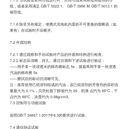
线，或者采用满足 GB/T 5023.1、 GB/T 3956 和 GB/T 5013.1 的
铜导线。
7.1.6 除非另有规定，便携式充电机内置的不可更换的熔断器（如
果有）在试验时不应断开。
7.2 外观结构
7.2.1 通过观察和手动试验对产品的外观和结构进行检查。
7.2.2 标志应清晰，持久。通过目测和下述试验进行验证：
——用手拿一块浸透水的棉布擦标志 5s，接着再用手拿一块浸透
汽油的棉布擦 5s
——擦拭后的标识仍清晰可见。
注：推荐使用己烷溶剂组成的汽油，该己烷溶剂的芳香剂的容积含
量最大为 0.1%，贝壳松脂丁醇值约为 29，初沸 点约为 65℃，干
点约为 69℃，浓度约为 0.68g/cm3。
7.3 控制导引功能试验
按照GB/T 34657.1-2017中6.3的要求进行试验。
7.4 通信协议试验