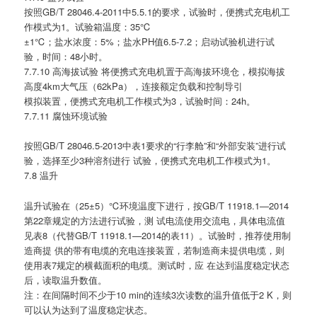
按照GB/T 28046.4-2011中5.5.1的要求，试验时，便携式充电机工
作模式为1。试验箱温度：35℃
±1℃；盐水浓度：5%；盐水PH值6.5-7.2；启动试验机进行试
验，时间：48小时。
7.7.10 高海拔试验 将便携式充电机置于高海拔环境仓，模拟海拔
高度4km大气压（62kPa），连接额定负载和控制导引
模拟装置，便携式充电机工作模式为3，试验时间：24h。
7.7.11 腐蚀环境试验
按照GB/T 28046.5-2013中表1要求的“行李舱”和“外部安装”进行试
验，选择至少3种溶剂进行 试验，便携式充电机工作模式为1。
7.8 温升
温升试验在（25±5）℃环境温度下进行，按GB/T 11918.1—2014
第22章规定的方法进行试验，测 试电流使用交流电，具体电流值
见表8（代替GB/T 11918.1—2014的表11）。试验时，推荐使用制
造商提 供的带有电缆的充电连接装置，若制造商未提供电缆，则
使用表7规定的横截面积的电缆。测试时，应 在达到温度稳定状态
后，读取温升数值。
注：在间隔时间不少于10 min的连续3次读数的温升值低于2 K，则
可以认为达到了温度稳定状态。