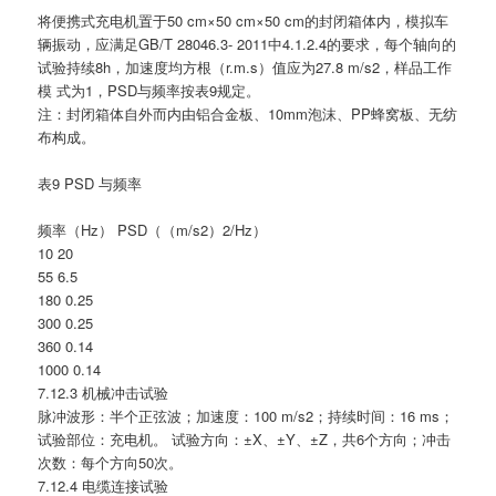
将便携式充电机置于50 cm×50 cm×50 cm的封闭箱体内，模拟车
辆振动，应满足GB/T 28046.3- 2011中4.1.2.4的要求，每个轴向的
试验持续8h，加速度均方根（r.m.s）值应为27.8 m/s2，样品工作
模 式为1，PSD与频率按表9规定。
注：封闭箱体自外而内由铝合金板、10mm泡沫、PP蜂窝板、无纺
布构成。
表9 PSD 与频率
频率（Hz） PSD（（m/s2）2/Hz）
10 20
55 6.5
180 0.25
300 0.25
360 0.14
1000 0.14
7.12.3 机械冲击试验
脉冲波形：半个正弦波；加速度：100 m/s2；持续时间：16 ms；
试验部位：充电机。 试验方向：±X、±Y、±Z，共6个方向；冲击
次数：每个方向50次。
7.12.4 电缆连接试验