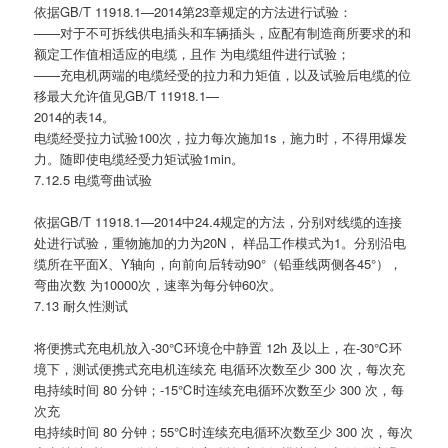
依据GB/T 11918.1—2014第23章规定的方法进行试验：
——对于不可拆线供电插头和车辆插头，应配有制造商所要求的和
额定工作值相适应的电缆，且作 为电缆组件进行试验；
——充电机两端的电缆经受的拉力和力矩值，以及试验后电缆的位
移最大允许值见GB/T 11918.1—
2014的表14。
电缆经受拉力试验100次，拉力每次施加1s，施力时，不得用爆发
力。随即使电缆经受力矩试验1min。
7.12.5 电缆弯曲试验
依据GB/T 11918.1—2014中24.4规定的方法，分别对线缆的连接
处进行试验，重物施加的力为20N， 样品工作模式为1。分别沿电
缆所在平面X、Y轴向，向前向后转动90°（铅垂线两侧各45°），
弯曲次数 为10000次，速率为每分钟60次。
7.13 耐久性测试
将便携式充电机放入-30℃环境仓中静置 12h 及以上，在-30℃环
境下，测试便携式充电机连续充 电循环次数至少 300 次，每次充
电持续时间 80 分钟；-15℃时连续充电循环次数至少 300 次，每
次充
电持续时间 80 分钟；55℃时连续充电循环次数至少 300 次，每次