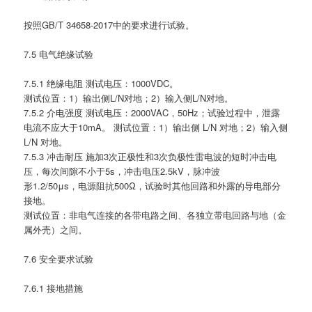
按照GB/T 34658-2017中的要求进行试验。
7.5 电气绝缘试验
7.5.1 绝缘电阻 测试电压：1000VDC。
测试位置：1）输出侧L/N对地；2）输入侧L/N对地。
7.5.2 介电强度 测试电压：2000VAC，50Hz；试验过程中，泄露
电流不应大于10mA。 测试位置：1）输出侧 L/N 对地；2）输入侧
L/N 对地。
7.5.3 冲击耐压 施加3次正极性和3次负极性雷电波的短时冲击电
压，每次间隙不小于5s，冲击电压2.5kV，脉冲波
形1.2/50μs，电源阻抗500Ω，试验时其他回路和外露的导电部分
接地。
测试位置：非电气连接的各带电路之间、各独立带电回路与地（金
属外壳）之间。
7.6 安全要求试验
7.6.1 接地措施