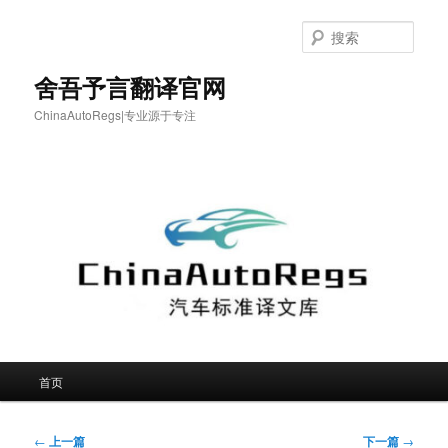
跳
至
搜
主
索
内
舍吾予言翻译官网
容
ChinaAutoRegs|专业源于专注
区
域
主
首页
页
文
←
上一篇
下一篇
→