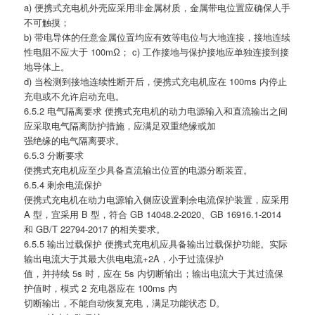
a) 便携式充电机外壳应采用非金属材质，金属带电位置应确保人手
不可触摸；
b) 带电导体的任意金属位置均应有效等电位与大地连接，接地连续
性电阻不应大于 100mΩ； c) 工作接地与保护接地应单独连接到接
地导体上。
d) 当检测到接地连续性断开后，便携式充电机应在 100ms 内停止
充电或不允许启动充电。
6.5.2 电气隔离要求 便携式充电机的动力电源输入和直流输出之间
应采取电气隔离防护措施，应满足双重绝缘或加
强绝缘的电气隔离要求。
6.5.3 分断要求
便携式充电机应至少具备直流输出位置的电源分断装置。
6.5.4 剩余电流保护
便携式充电机在动力电源输入侧应设置剩余电流保护装置，应采用
A 型，宜采用 B 型，符合 GB 14048.2-2020、GB 16916.1-2014
和 GB/T 22794-2017 的相关要求。
6.5.5 输出过载保护 便携式充电机应具备输出过载保护功能。实际
输出电流大于其最大供电电流+2A，小于过流保护
值，并持续 5s 时，应在 5s 内切断输出；输出电流大于其过流保
护值时，模式 2 充电器应在 100ms 内
切断输出，不能自动恢复充电，满足功能状态 D。