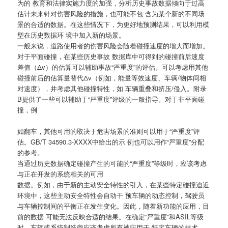
为的 教育和法律实施力度的加强，分析历史事故数据倾向于过高
估计未来针对伤害风险的措施，也可能不包 含为某个新的不同场
景的合适的数据。在这些情况下，为更好地预测结果，可以利用模
型在历史数据环 境中加入新的场景。
一般来说，道路使用者的伤害风险会随着碰撞速度的增大而增加。
对于平面碰撞，在某些历史事故 数据库中可得到的碰撞前后速度
差值（Δv）的估算可以辅助事故“严重度”的评估。可以考虑用其他
碰撞前后的估算量替代Δv（例如，能量等效速度、车辆/物体间相
对速度），并考虑其他碰撞特性，如 车辆重叠和挤压/侵入。附录
B提供了一些可以辅助于“严重度”评级的一般指导。对于非平面碰
撞，例
如翻车，其他可用的取决于危害场景的准则可以用于“严重度”评
估。GB/T 34590.3-XXXX中给出的示 例也可以用作“严重度”分配
的参考。
当通过历史数据确定碰撞产生的可能的“严重度”等级时，应该考虑
与正在开发的系统相关的可用
数据。例如，由于新的主动安全特性的引入，在某些特定碰撞迫近
环境中，这些主动安全特性会自动干 预车辆的动态控制，驾驶员
与车辆控制间的平衡正在发生变化。因此，随着新功能的应用，目
前的数据 可能无法反映合适的结果。在确定“严重度”和ASIL等级
时，车辆或系统制造商应该考虑所有被应用于 特定车辆的技术。