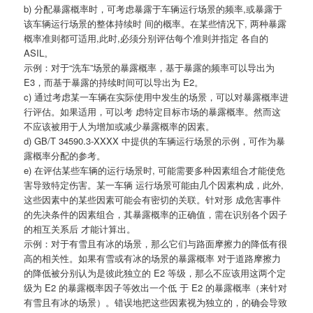
b) 分配暴露概率时，可考虑暴露于车辆运行场景的频率,或暴露于
该车辆运行场景的整体持续时 间的概率。在某些情况下, 两种暴露
概率准则都可适用,此时,必须分别评估每个准则并指定 各自的
ASIL。
示例：对于“洗车”场景的暴露概率，基于暴露的频率可以导出为
E3，而基于暴露的持续时间可以导出为 E2。
c) 通过考虑某一车辆在实际使用中发生的场景，可以对暴露概率进
行评估。如果适用，可以考 虑特定目标市场的暴露概率。然而这
不应该被用于人为增加或减少暴露概率的因素。
d) GB/T 34590.3-XXXX 中提供的车辆运行场景的示例，可作为暴
露概率分配的参考。
e) 在评估某些车辆的运行场景时, 可能需要多种因素组合才能使危
害导致特定伤害。某一车辆 运行场景可能由几个因素构成，此外,
这些因素中的某些因素可能会有密切的关联。针对形 成危害事件
的先决条件的因素组合，其暴露概率的正确值，需在识别各个因子
的相互关系后 才能计算出。
示例：对于有雪且有冰的场景，那么它们与路面摩擦力的降低有很
高的相关性。如果有雪或有冰的场景的暴露概率 对于道路摩擦力
的降低被分别认为是彼此独立的 E2 等级，那么不应该用这两个定
级为 E2 的暴露概率因子等效出一个低 于 E2 的暴露概率（来针对
有雪且有冰的场景）。错误地把这些因素视为独立的，的确会导致