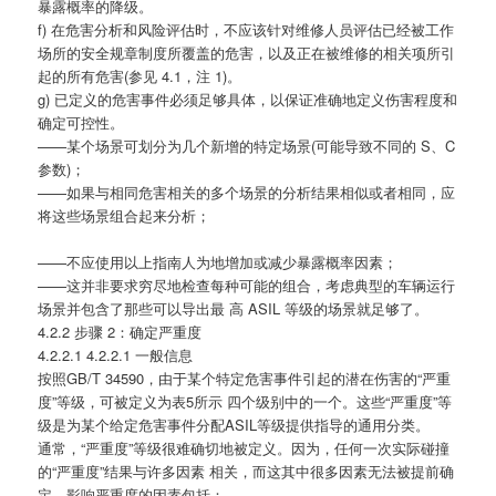
暴露概率的降级。
f) 在危害分析和风险评估时，不应该针对维修人员评估已经被工作
场所的安全规章制度所覆盖的危害，以及正在被维修的相关项所引
起的所有危害(参见 4.1，注 1)。
g) 已定义的危害事件必须足够具体，以保证准确地定义伤害程度和
确定可控性。
——某个场景可划分为几个新增的特定场景(可能导致不同的 S、C
参数)；
——如果与相同危害相关的多个场景的分析结果相似或者相同，应
将这些场景组合起来分析；
——不应使用以上指南人为地增加或减少暴露概率因素；
——这并非要求穷尽地检查每种可能的组合，考虑典型的车辆运行
场景并包含了那些可以导出最 高 ASIL 等级的场景就足够了。
4.2.2 步骤 2：确定严重度
4.2.2.1 4.2.2.1 一般信息
按照GB/T 34590，由于某个特定危害事件引起的潜在伤害的“严重
度”等级，可被定义为表5所示 四个级别中的一个。这些“严重度”等
级是为某个给定危害事件分配ASIL等级提供指导的通用分类。
通常，“严重度”等级很难确切地被定义。因为，任何一次实际碰撞
的“严重度”结果与许多因素 相关，而这其中很多因素无法被提前确
定。影响严重度的因素包括：