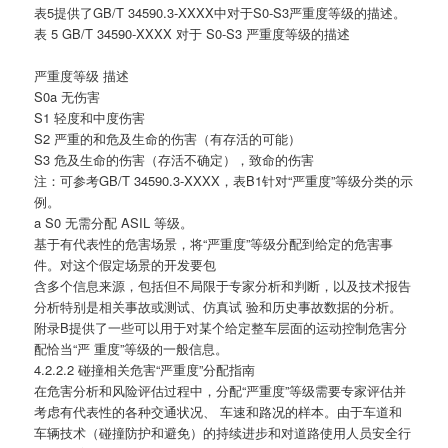
表5提供了GB/T 34590.3-XXXX中对于S0-S3严重度等级的描述。
表 5 GB/T 34590-XXXX 对于 S0-S3 严重度等级的描述
严重度等级 描述
S0a 无伤害
S1 轻度和中度伤害
S2 严重的和危及生命的伤害（有存活的可能）
S3 危及生命的伤害（存活不确定），致命的伤害
注：可参考GB/T 34590.3-XXXX，表B1针对“严重度”等级分类的示
例。
a S0 无需分配 ASIL 等级。
基于有代表性的危害场景，将“严重度”等级分配到给定的危害事
件。对这个假定场景的开发要包
含多个信息来源，包括但不局限于专家分析和判断，以及技术报告
分析特别是相关事故或测试、仿真试 验和历史事故数据的分析。
附录B提供了一些可以用于对某个给定整车层面的运动控制危害分
配恰当“严 重度”等级的一般信息。
4.2.2.2 碰撞相关危害“严重度”分配指南
在危害分析和风险评估过程中，分配“严重度”等级需要专家评估并
考虑有代表性的各种交通状况、 车速和路况的样本。由于车道和
车辆技术（碰撞防护和避免）的持续进步和对道路使用人员安全行