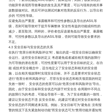
功能异常表现而导致事故的发生及其严重度，可以与现有的相关事
故数据做对比。然后可评估测试对象对危害的反应行为，以导出初
步的 可控性等级。
应避免高估严重度、暴露概率和可控性参数以及导出的ASIL等
级，否则可能导致对于提升车辆整体 安全性有益的功能或特性的
减少，甚至取消。同样的，评价者也应该避免低估严重度、暴露概
率、可控性参数以及导出的ASIL等级，否则可能导致安全要求的
不足。
4.3 安全目标与安全状态的关系
在执行“危害分析和风险评估”时，输出的是一组安全目标以确保安
全运行。这些安全目标的定义 考虑避免或者减轻相关项的故障行
为可导致的潜在危害，可控性度量可以用于安全目标的定义。在功
能 或技术安全概念中，适当地定义了安全状态和相关的安全措
施，以在相关项故障时实现安全目标。并不 总是要求对安全状态
进行“危害分析和风险评估”，尽管当安全状态和相关项层面的特定
失效一致时， 安全状态的危害可以由“危害分析和风险评估”导出。
因此，由于安全目标和安全状态均源于对安全生 命周期中不同点
的故障行为的考虑，可能会导致不一致。为了安全档案的一致性，
建议让安全状态不违 反安全目标。此建议可通过对安全目标和各
安全状态的不同阐述来实现。例如，安全目标可为“避免在 没有报
警的情况下丢失紧急制动功能”而安全状态可为“禁用功能并通知驾