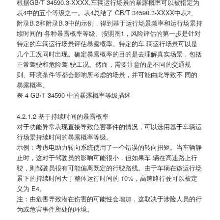
根据GB/T 34590.3-XXXX,车辆运行场景的暴露概率可以被指定为
表4中的五个等级之一。表4总结了 GB/T 34590.3-XXXX中表2、
附录B.2和附录B.3中的示例，得到基于运行场景频率和运行场景持
续时间的 各种暴露概率等级。按照图1，风险评估的第一步是针对
特定的车辆运行场景评估暴露概率。特定的车 辆运行场景可以是
几个工况同时出现。确定暴露概率的目的是去理解真实场景，包括
正常驾驶和危险驾 驶工况。然而，需要注意的是不同的交通规
则、环境条件等都会影响所考虑的场景，并可能由此导致不 同的
暴露概率。
表 4 GB/T 34590 中的暴露概率等级描述
4.2.1.2 基于持续时间的暴露概率
对于功能异常表现直接导致危害事件的情况，可以选用基于车辆运
行场景持续时间的暴露概率等级。
示例：考虑电助力转向系统使用了一个错误的转向扭矩。当车辆静
止时，这对于驾驶员的影响可能很小，但如果车 辆在高速路上行
驶，则驾驶员很有可能偏离既定的行驶路线。由于车辆在该运行场
景下的持续时间大于整体运行时间的 10%，高速路行驶可以被定
义为 E4。
注：由危害导致潜在伤害的可能性会增加，这取决于涉险人员的行
为或危害事件所处的环境。