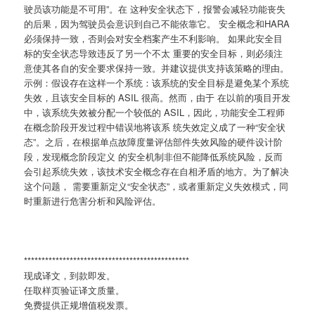
驶员该功能是不可用”。在 这种安全状态下，报警会减轻功能丧失
的后果，因为驾驶员会意识到自己不能依靠它。 安全概念和HARA
必须保持一致，否则会对安全档案产生不利影响。 如果此安全目
标的安全状态导致违反了另一个不太 重要的安全目标，则必须注
意使其各自的安全要求保持一致。并建议提供支持该策略的理由。
示例：假设存在这样一个系统：该系统的安全目标是避免某个系统
失效，且该安全目标的 ASIL 很高。然而，由于 在以前的项目开发
中，该系统失效被分配一个较低的 ASIL，因此，功能安全工程师
在概念阶段开发过程中错误地将该系 统失效定义成了一种“安全状
态”。之后，在根据单点故障度量评估部件失效风险的硬件设计阶
段，发现概念阶段定义 的安全机制非但不能降低系统风险，反而
会引起系统失效，该技术安全概念存在自相矛盾的地方。为了解决
这个问题， 需要重新定义“安全状态”，或者重新定义失效模式，同
时重新进行危害分析和风险评估。
***********************************************
现成译文，到款即发。
任取样页验证译文质量。
免费提供正规增值税发票。