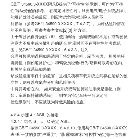
GB/T 34590.3-XXXX附录B提供了“可控性”的示例，可作为“可控
性”等级分配的参考。 在确定可控性时，只要电气/电子系统故障可
能引起驾驶员的反应，则应考虑危害对涉险人员的不
利影响（参考GB/T 34590.3-XXXX，7.4.2.7）。为评估这种潜在
的不利影响，可参考参考文献[2][3] 的方法。
由于驾驶员自身损伤（即，使用药物、酒精或睡眠不足）或驾驶员
注意力不集中或分散引起的延长 响应时间不在可控性的考虑范
围，见GB/T 34590.3-XXXX，6.4.3.8，注2。
合理可预见的误用如果适用于特定的分析，应予考虑。 相关的环
境特征（例如道路护栏）和驾驶员经验/行为/培训可以考虑在内。
相关的车载系统如果能
够减轻危害事件中的危害，且相关项和车载系统之间存在足够的独
立性，则可以在危害分析和风险评估
中将其考虑在内。 如果安全系统或驾驶员辅助系统是选配（例
如，车道保持辅助系统），则在为特定车辆平台设定可
控性级别时，不应被视为降低风险的措施。
4.2.4 步骤 4：ASIL 的确定
4.2.4.1 结合 S、E、C 确定 ASIL
按照GB/T 34590.3-XXXX，6.4.3.10 ,使用与GB/T 34590.3-XXXX
表4所一致的参数“严重度”、“暴 露概率”和“可控性”确定每一危害事