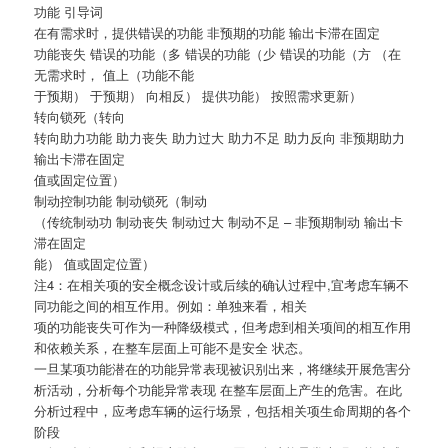
功能 引导词
在有需求时，提供错误的功能 非预期的功能 输出卡滞在固定
功能丧失 错误的功能（多 错误的功能（少 错误的功能（方 （在
无需求时， 值上（功能不能
于预期） 于预期） 向相反） 提供功能） 按照需求更新）
转向锁死（转向
转向助力功能 助力丧失 助力过大 助力不足 助力反向 非预期助力
输出卡滞在固定
值或固定位置）
制动控制功能 制动锁死（制动
（传统制动功 制动丧失 制动过大 制动不足 – 非预期制动 输出卡
滞在固定
能） 值或固定位置）
注4：在相关项的安全概念设计或后续的确认过程中,宜考虑车辆不
同功能之间的相互作用。例如：单独来看，相关
项的功能丧失可作为一种降级模式，但考虑到相关项间的相互作用
和依赖关系，在整车层面上可能不是安全 状态。
一旦某项功能潜在的功能异常表现被识别出来，将继续开展危害分
析活动，分析每个功能异常表现 在整车层面上产生的危害。在此
分析过程中，应考虑车辆的运行场景，包括相关项生命周期的各个
阶段