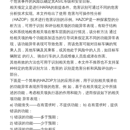
个危害事件的风险以确定其ASIL等级和安全目标。
相关项定义是进行HARA的前提条件。危害识别可通过不同的危害
分析技术实现。本文件给出了使用 危害与可操作性分析
（HAZOP）技术进行危害识别的示例。HAZOP是一种探索型的分
析方法，可用于识别 和评估相关项的功能异常表现，有助于结构
化和系统地检查相关项在整车层面的运行情况，该分析方法 通过
给相关项的每个功能添加适当的引导词来假定其不同的功能异常表
现，该功能异常表现可导致危害， 而该危害可能对目标车辆的驾
乘人员，其他车辆及其乘客，或其他处于风险中的人员，如目标车
辆附近 的行人、骑自行车的人员或维修人员造成潜在伤害。
其他有效的方法也可用于识别相关危害，本文件不推荐也不支持某
种特定的危害识别方法，危害的 识别是危害分析和风险评估的一
部分。
下面是一个简单的HAZOP方法的应用示例，用于识别相关项潜在
的功能异常表现所导致的危害。例 如，基于在相关项定义中所描
述的功能，考虑相关项执行器的作用和能力，进而假设如下的相关
项功能 异常表现：
a) 功能丧失——在有需求时，不提供功能； b) 在有需求时，提供
错误的功能：
1) 错误的功能——多于预期；
2) 错误的功能——少于预期；
3) 错误的功能——方向相反。