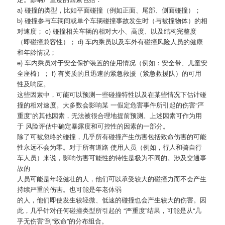
a) 碰撞的类型，比如平面碰撞（例如正面、尾部、侧面碰撞）；
b) 碰撞参与车辆间或单个车辆碰撞事故发生时（与被撞物体）的相
对速度； c) 碰撞相关车辆的相对大小、高度、以及结构完整度
（即碰撞兼容性）； d) 车内乘员以及车外有碰撞风险人员的健康
和年龄情况；
e) 车内乘员对于安全保护装置的使用情况（例如：安全带、儿童安
全座椅）； f) 有资质的且迅速的紧急救援（紧急救援队）的可用
性及响应。
这些因素中，可能可以预测一些碰撞特性以及在某些情况下估计碰
撞的相对速度。大多数会影响某 一假定危害事件所引起的伤害“严
重度”的其他因素，无法被很合理地提前预测。上述因素可作为用
于 风险评估中确定暴露度和可控性的因素的一部分。
除了可被忽略的碰撞，几乎所有碰撞产生伤害包括致命伤害的可能
性永远不会为零。对于所有道路 使用人员（例如，行人和骑自行
车人员）来说，影响伤害可能性的特性是极为不同的。涉及交通事
故的
人员可能是年轻健壮的人，他们可以承受较大的碰撞力而不会产生
持续严重的伤害。也可能是年老体弱
的人，他们即使发生较轻微、低速的碰撞也会产生较大的伤害。因
此，几乎针对任何碰撞类型所引起的 “严重度”结果，可能是从“几
乎无伤害”到“致命”的分布组合。