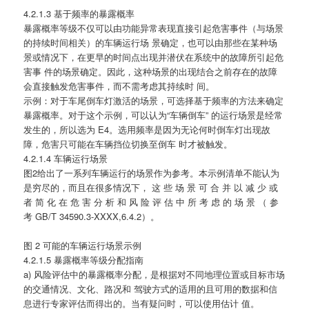
4.2.1.3 基于频率的暴露概率
暴露概率等级不仅可以由功能异常表现直接引起危害事件（与场景
的持续时间相关）的车辆运行场 景确定，也可以由那些在某种场
景或情况下，在更早的时间点出现并潜伏在系统中的故障所引起危
害事 件的场景确定。因此，这种场景的出现结合之前存在的故障
会直接触发危害事件，而不需考虑其持续时 间。
示例：对于车尾倒车灯激活的场景，可选择基于频率的方法来确定
暴露概率。对于这个示例，可以认为“车辆倒车” 的运行场景是经常
发生的，所以选为 E4。选用频率是因为无论何时倒车灯出现故
障，危害只可能在车辆挡位切换至倒车 时才被触发。
4.2.1.4 车辆运行场景
图2给出了一系列车辆运行的场景作为参考。本示例清单不能认为
是穷尽的，而且在很多情况下， 这 些 场 景 可 合 并 以 减 少 或
者 简 化 在 危 害 分 析 和 风 险 评 估 中 所 考 虑 的 场 景 （ 参
考 GB/T 34590.3-XXXX,6.4.2）。
图 2 可能的车辆运行场景示例
4.2.1.5 暴露概率等级分配指南
a) 风险评估中的暴露概率分配，是根据对不同地理位置或目标市场
的交通情况、文化、路况和 驾驶方式的适用的且可用的数据和信
息进行专家评估而得出的。当有疑问时，可以使用估计 值。