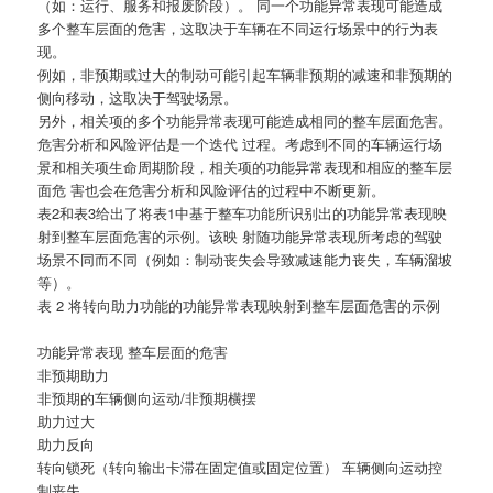
（如：运行、服务和报废阶段）。 同一个功能异常表现可能造成
多个整车层面的危害，这取决于车辆在不同运行场景中的行为表
现。
例如，非预期或过大的制动可能引起车辆非预期的减速和非预期的
侧向移动，这取决于驾驶场景。
另外，相关项的多个功能异常表现可能造成相同的整车层面危害。
危害分析和风险评估是一个迭代 过程。考虑到不同的车辆运行场
景和相关项生命周期阶段，相关项的功能异常表现和相应的整车层
面危 害也会在危害分析和风险评估的过程中不断更新。
表2和表3给出了将表1中基于整车功能所识别出的功能异常表现映
射到整车层面危害的示例。该映 射随功能异常表现所考虑的驾驶
场景不同而不同（例如：制动丧失会导致减速能力丧失，车辆溜坡
等）。
表 2 将转向助力功能的功能异常表现映射到整车层面危害的示例
功能异常表现 整车层面的危害
非预期助力
非预期的车辆侧向运动/非预期横摆
助力过大
助力反向
转向锁死（转向输出卡滞在固定值或固定位置） 车辆侧向运动控
制丧失