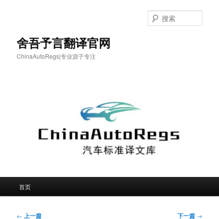
跳
至
搜
主
索
内
舍吾予言翻译官网
容
ChinaAutoRegs|专业源于专注
区
域
主
首页
页
文
←
上一篇
下一篇
→