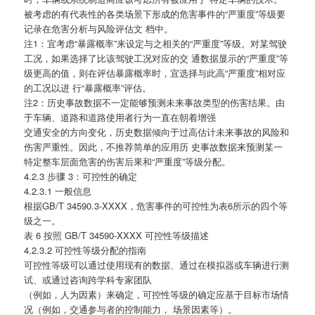
被考虑的有代表性的各类场景下形成的危害事件的“严重度”等级要
记录在危害分析与风险评估文 档中。
注1：宜考虑“暴露概率”来设定与之相关的“严重度”等级。对某驾驶
工况，如果选择了比该驾驶工况对应的交 通数据显示的“严重度”等
级更高的值，则在评估暴露概率时，宜选择与此高“严重度”相对应
的工况以进 行“暴露概率”评估。
注2：历史事故数据不一定能够预测未来事故类型的伤害结果。由
于车辆、道路和道路使用者行为一直在朝着增强
交通安全的方向变化，历史数据倾向于过高估计未来事故的风险和
伤害严重性。因此，不推荐简单的应用历 史事故数据来预测某一
特定整车层面危害的伤害后果和“严重度”等级分配。
4.2.3 步骤 3：可控性的确定
4.2.3.1 一般信息
根据GB/T 34590.3-XXXX，危害事件的可控性为表6所示的四个等
级之一。
表 6 按照 GB/T 34590-XXXX 可控性等级描述
4.2.3.2 可控性等级分配的指南
可控性等级可以通过使用现有的数据、通过在模拟器或车辆进行测
试、或通过咨询跨学科专家团队
（例如，人为因素）来确定，可控性等级的确定应基于目标市场情
况（例如，交通参与者的控制能力， 场景因素等）。