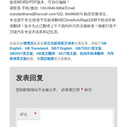
提供WORD/PDF版本，可自行编辑！
请联系 手机/微信: 133-0649-6964/Email:
standardtrans@foxmail.com/QQ: 564965870 购买完整译文。
专业源于专注|舍吾予言标准翻译[ChinaAutoRegs]深耕于机动车标
准翻译！迄今为止已翻译上千个国内外汽车法规标准！独家打造千
万级汽车专业术语库和记忆库。
此条目由
管理员
发表在
非正式标准英文译本
分类目录，并贴了
GB
English
、
GB Translated
、
GB/T English
、
GB/T2021英文版
、
GB2021英文版
、
GB英文翻译
、
QC/T英文版
、
机动车标准翻译
、
汽车
标准英文版
标签。将
固定链接
加入收藏夹。
发表回复
*
您的邮箱地址不会被公开。
必填项已用
标注
*
评论