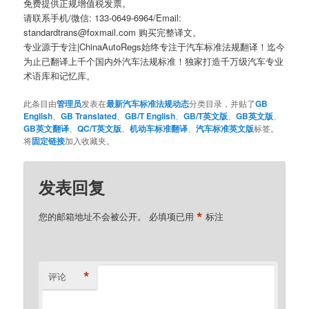
免费提供正规增值税发票。
请联系手机/微信: 133-0649-6964/Email:
standardtrans@foxmail.com 购买完整译文。
专业源于专注|ChinaAutoRegs始终专注于汽车标准法规翻译！迄今
为止已翻译上千个国内外汽车法规标准！独家打造千万级汽车专业
术语库和记忆库。
此条目由
管理员
发表在
最新汽车标准法规动态
分类目录，并贴了
GB
English
、
GB Translated
、
GB/T English
、
GB/T英文版
、
GB英文版
、
GB英文翻译
、
QC/T英文版
、
机动车标准翻译
、
汽车标准英文版
标签。
将
固定链接
加入收藏夹。
发表回复
*
您的邮箱地址不会被公开。
必填项已用
标注
*
评论