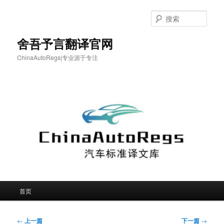
跳
至
搜
主
索
内
舍吾予言翻译官网
容
ChinaAutoRegs|专业源于专注
区
域
主
首页
页
文
←
上一篇
下一篇
→